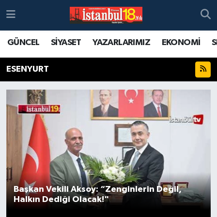
GÜNCEL
SİYASET
YAZARLARIMIZ
EKONOMİ
S
ESENYURT
Başkan Vekili Aksoy: “Zenginlerin Değil,
Halkın Dediği Olacak!"