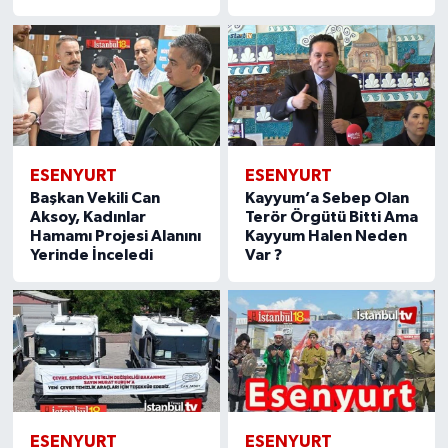
ESENYURT
ESENYURT
Başkan Vekili Can
Kayyum’a Sebep Olan
Aksoy, Kadınlar
Terör Örgütü Bitti Ama
Hamamı Projesi Alanını
Kayyum Halen Neden
Yerinde İnceledi
Var ?
ESENYURT
ESENYURT