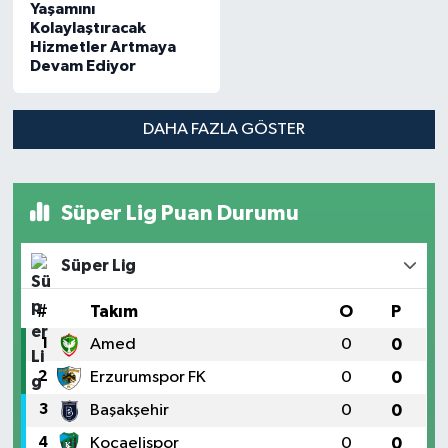
Yaşamını
Kolaylaştıracak
Hizmetler Artmaya
Devam Ediyor
DAHA FAZLA GÖSTER
Süper Lig Puan Durumu
Süper Lig
#
Takım
O
P
1
Amed
0
0
2
Erzurumspor FK
0
0
3
Başakşehir
0
0
4
Kocaelispor
0
0