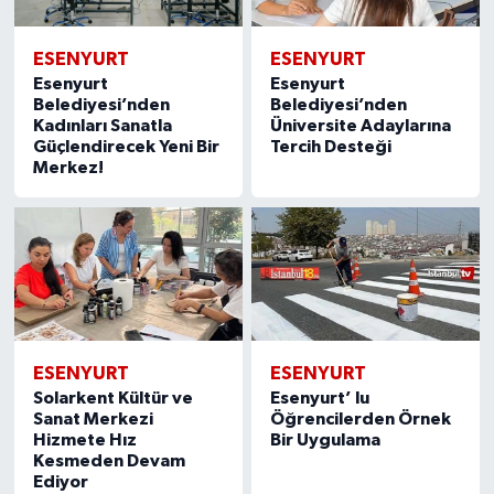
ESENYURT
ESENYURT
Esenyurt
Esenyurt
Belediyesi’nden
Belediyesi’nden
Kadınları Sanatla
Üniversite Adaylarına
Güçlendirecek Yeni Bir
Tercih Desteği
Merkez!
ESENYURT
ESENYURT
Solarkent Kültür ve
Esenyurt’ lu
Sanat Merkezi
Öğrencilerden Örnek
Hizmete Hız
Bir Uygulama
Kesmeden Devam
Ediyor