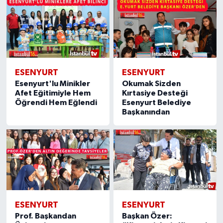
ESENYURT
ESENYURT
Esenyurt'lu Minikler
Okumak Sizden
Afet Eğitimiyle Hem
Kırtasiye Desteği
Öğrendi Hem Eğlendi
Esenyurt Belediye
Başkanından
ESENYURT
ESENYURT
Prof. Başkandan
Başkan Özer: