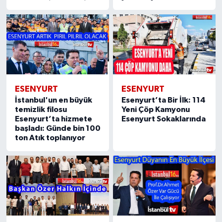
ESENYURT
ESENYURT
İstanbul'un en büyük
Esenyurt’ta Bir İlk: 114
temizlik filosu
Yeni Çöp Kamyonu
Esenyurt’ta hizmete
Esenyurt Sokaklarında
başladı: Günde bin 100
ton Atık toplanıyor