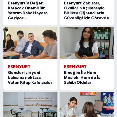
Esenyurt’a Değer
Esenyurt Zabıtası,
Katacak Önemli Bir
Okulların Açılmasıyla
Yatırım Daha Hayata
Birlikte Öğrencilerin
Geçiyor…
Güvenliği İçin Görevde
ESENYURT
ESENYURT
Gençler için yeni
Emeğim İle Hem
buluşma noktası:
Meslek, Hem de İş
Vatan Kitap Kafe açıldı
Sahibi Oldular