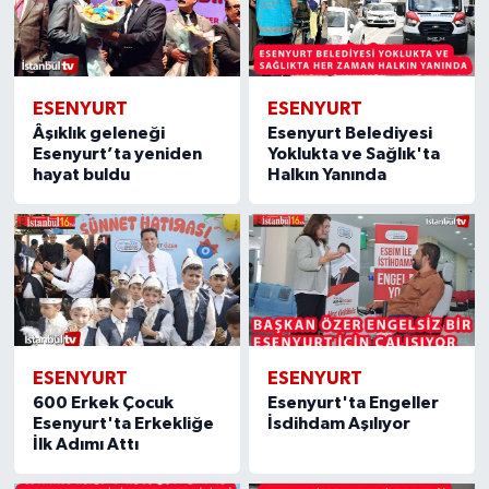
ESENYURT
ESENYURT
Âşıklık geleneği
Esenyurt Belediyesi
Esenyurt’ta yeniden
Yoklukta ve Sağlık'ta
hayat buldu
Halkın Yanında
ESENYURT
ESENYURT
600 Erkek Çocuk
Esenyurt'ta Engeller
Esenyurt'ta Erkekliğe
İsdihdam Aşılıyor
İlk Adımı Attı