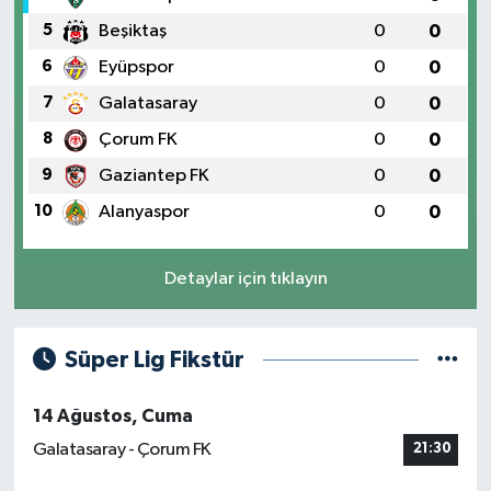
5
Beşiktaş
0
0
6
Eyüpspor
0
0
7
Galatasaray
0
0
8
Çorum FK
0
0
9
Gaziantep FK
0
0
10
Alanyaspor
0
0
Detaylar için tıklayın
Süper Lig Fikstür
14 Ağustos, Cuma
Galatasaray - Çorum FK
21:30