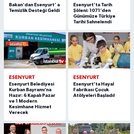
Bakan'dan Esenyurt' a
Esenyurt’ta Tarih
Temizlik Desteği Geldi
Şöleni: 1071’den
Günümüze Türkiye
Tarihi Sahnelendi
ESENYURT
ESENYURT
Esenyurt Belediyesi
Esenyurt’ta Hayal
Kurban Bayramı’na
Fabrikası Çocuk
Hazır: 6 Kapalı Pazar
Atölyeleri Başladı!
ve 1 Modern
Kesimhane Hizmet
Verecek