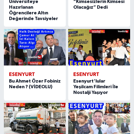
Üniversiteye
“Kimsesizlerin Kimsesi
Hazırlanan
Olacağız” Dedi
Öğrencilere Altın
Değerinde Tavsiyeler
ESENYURT
ESENYURT
Bu Ahmet Özer Fobiniz
Esenyurt'lular
Neden ? (VİDEOLU)
Yeşilcam Filimleri İle
Nostalji Yaşıyor