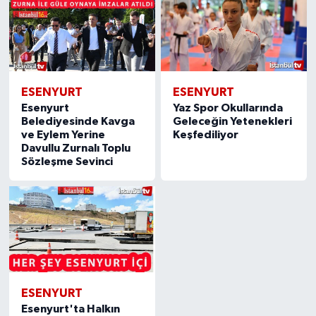
ESENYURT
ESENYURT
Esenyurt
Yaz Spor Okullarında
Belediyesinde Kavga
Geleceğin Yetenekleri
ve Eylem Yerine
Keşfediliyor
Davullu Zurnalı Toplu
Sözleşme Sevinci
ESENYURT
Esenyurt'ta Halkın