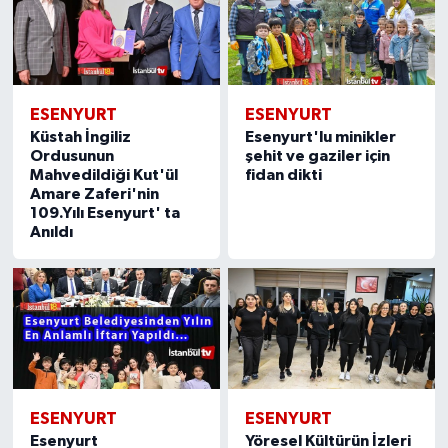
ESENYURT
ESENYURT
Küstah İngiliz
Esenyurt'lu minikler
Ordusunun
şehit ve gaziler için
Mahvedildiği Kut'ül
fidan dikti
Amare Zaferi'nin
109.Yılı Esenyurt' ta
Anıldı
ESENYURT
ESENYURT
Esenyurt
Yöresel Kültürün İzleri