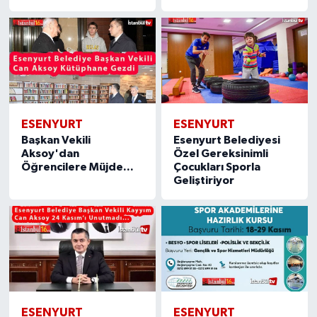
ESENYURT
ESENYURT
Başkan Vekili
Esenyurt Belediyesi
Aksoy'dan
Özel Gereksinimli
Öğrencilere Müjde...
Çocukları Sporla
Geliştiriyor
ESENYURT
ESENYURT