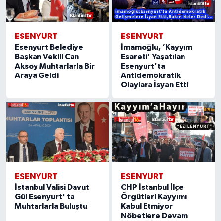
ESENYURT
ESENYURT
Esenyurt Belediye
İmamoğlu, ‘Kayyım
Başkan Vekili Can
Esareti’ Yaşatılan
Aksoy Muhtarlarla Bir
Esenyurt'ta
Araya Geldi
Antidemokratik
Olaylara İsyan Etti
ESENYURT
ESENYURT
İstanbul Valisi Davut
CHP İstanbul İlçe
Gül Esenyurt' ta
Örgütleri Kayyımı
Muhtarlarla Buluştu
Kabul Etmiyor
Nöbetlere Devam