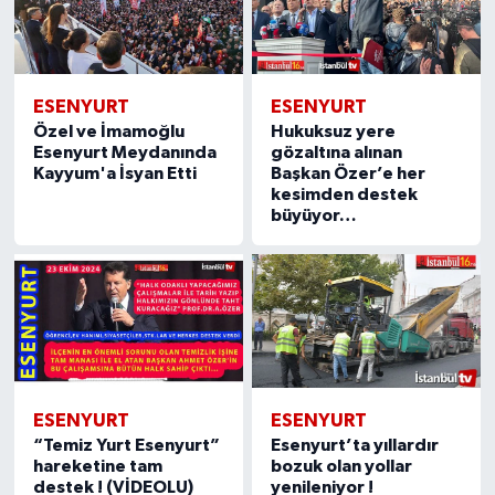
ESENYURT
ESENYURT
Özel ve İmamoğlu
Hukuksuz yere
Esenyurt Meydanında
gözaltına alınan
Kayyum'a İsyan Etti
Başkan Özer’e her
kesimden destek
büyüyor…
ESENYURT
ESENYURT
“Temiz Yurt Esenyurt”
Esenyurt’ta yıllardır
hareketine tam
bozuk olan yollar
destek ! (VİDEOLU)
yenileniyor !