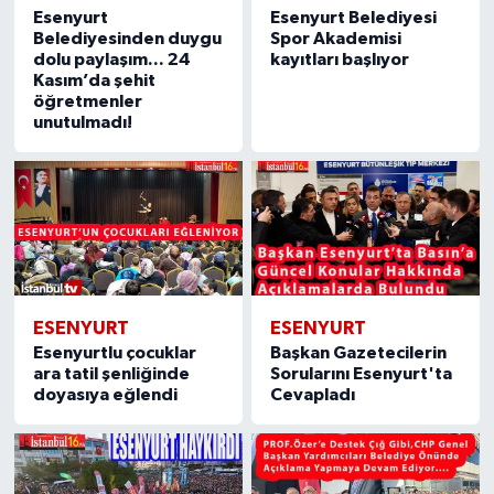
Esenyurt
Esenyurt Belediyesi
Belediyesinden duygu
Spor Akademisi
dolu paylaşım... 24
kayıtları başlıyor
Kasım’da şehit
öğretmenler
unutulmadı!
ESENYURT
ESENYURT
Esenyurtlu çocuklar
Başkan Gazetecilerin
ara tatil şenliğinde
Sorularını Esenyurt'ta
doyasıya eğlendi
Cevapladı