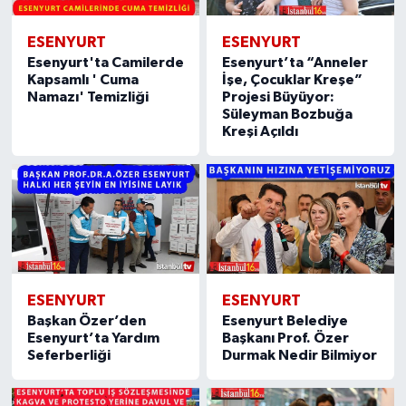
ESENYURT
ESENYURT
Esenyurt'ta Camilerde
Esenyurt’ta “Anneler
Kapsamlı ' Cuma
İşe, Çocuklar Kreşe”
Namazı' Temizliği
Projesi Büyüyor:
Süleyman Bozbuğa
Kreşi Açıldı
ESENYURT
ESENYURT
Başkan Özer’den
Esenyurt Belediye
Esenyurt’ta Yardım
Başkanı Prof. Özer
Seferberliği
Durmak Nedir Bilmiyor