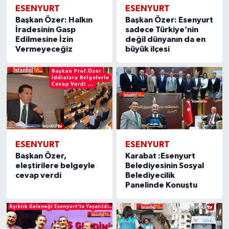
ESENYURT
ESENYURT
Başkan Özer: Halkın
Başkan Özer: Esenyurt
İradesinin Gasp
sadece Türkiye’nin
Edilmesine İzin
değil dünyanın da en
Vermeyeceğiz
büyük ilçesi
ESENYURT
ESENYURT
Başkan Özer,
Karabat :Esenyurt
eleştirilere belgeyle
Belediyesinin Sosyal
cevap verdi
Belediyecilik
Panelinde Konuştu