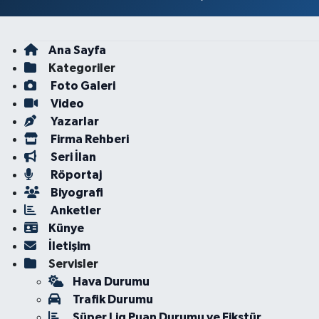
Ana Sayfa
Kategoriler
Foto Galeri
Video
Yazarlar
Firma Rehberi
Seri İlan
Röportaj
Biyografi
Anketler
Künye
İletişim
Servisler
Hava Durumu
Trafik Durumu
Süper Lig Puan Durumu ve Fikstür