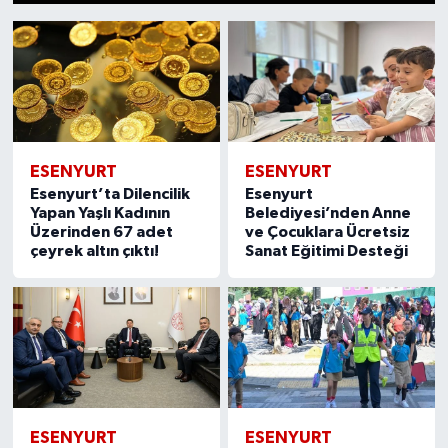
ESENYURT
ESENYURT
Esenyurt’ta Dilencilik
Esenyurt
Yapan Yaşlı Kadının
Belediyesi’nden Anne
Üzerinden 67 adet
ve Çocuklara Ücretsiz
çeyrek altın çıktı!
Sanat Eğitimi Desteği
ESENYURT
ESENYURT