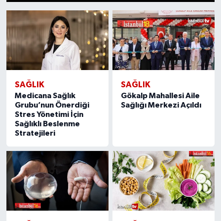
SAĞLIK
SAĞLIK
Medicana Sağlık
Gökalp Mahallesi Aile
Grubu’nun Önerdiği
Sağlığı Merkezi Açıldı
Stres Yönetimi İçin
Sağlıklı Beslenme
Stratejileri