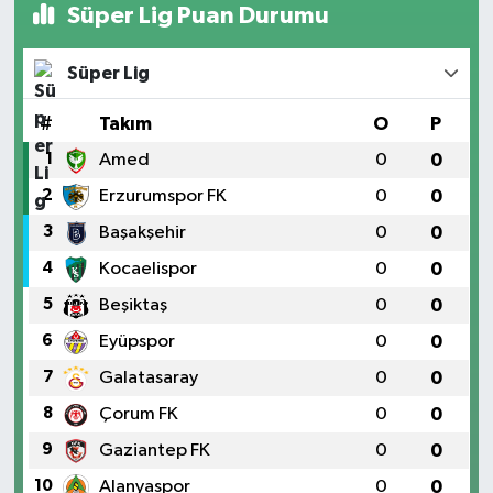
Süper Lig Puan Durumu
Süper Lig
#
Takım
O
P
1
Amed
0
0
2
Erzurumspor FK
0
0
3
Başakşehir
0
0
4
Kocaelispor
0
0
5
Beşiktaş
0
0
6
Eyüpspor
0
0
7
Galatasaray
0
0
8
Çorum FK
0
0
9
Gaziantep FK
0
0
10
Alanyaspor
0
0