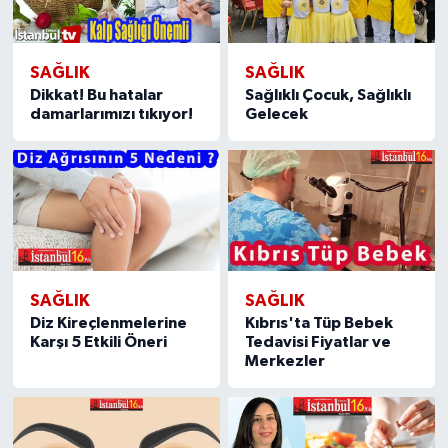
SAĞLIK
SAĞLIK
Dikkat! Bu hatalar
Sağlıklı Çocuk, Sağlıklı
damarlarımızı tıkıyor!
Gelecek
SAĞLIK
SAĞLIK
Diz Kireçlenmelerine
Kıbrıs'ta Tüp Bebek
Karşı 5 Etkili Öneri
Tedavisi Fiyatlar ve
Merkezler