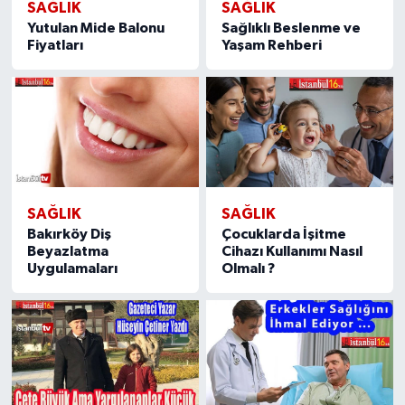
SAĞLIK
SAĞLIK
Yutulan Mide Balonu
Sağlıklı Beslenme ve
Fiyatları
Yaşam Rehberi
SAĞLIK
SAĞLIK
Bakırköy Diş
Çocuklarda İşitme
Beyazlatma
Cihazı Kullanımı Nasıl
Uygulamaları
Olmalı ?