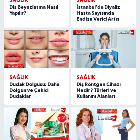
SAĞLIK
SAĞLIK
Diş Beyazlatma Nasıl
İstanbul’da Diyaliz
Yapılır?
Hasta Sayısında
Endişe Verici Artış
SAĞLIK
SAĞLIK
Dudak Dolgusu: Daha
Diş Röntgen Cihazı
Dolgun ve Çekici
Nedir? Türleri ve
Dudaklar
Kullanım Alanları