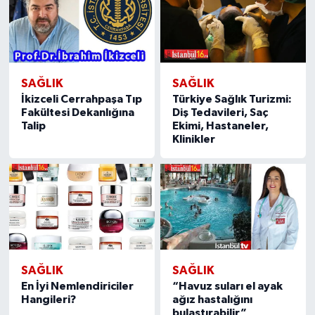
SAĞLIK
SAĞLIK
İkizceli Cerrahpaşa Tıp
Türkiye Sağlık Turizmi:
Fakültesi Dekanlığına
Diş Tedavileri, Saç
Talip
Ekimi, Hastaneler,
Klinikler
SAĞLIK
SAĞLIK
En İyi Nemlendiriciler
“Havuz suları el ayak
Hangileri?
ağız hastalığını
bulaştırabilir”