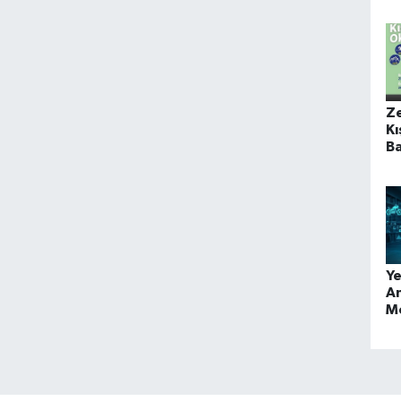
Z
Kı
Ba
Ye
An
Mo