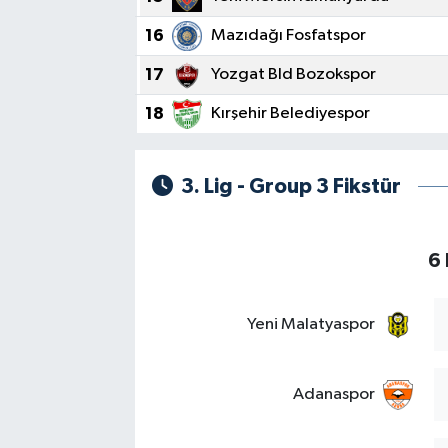
16
Mazıdağı Fosfatspor
17
Yozgat Bld Bozokspor
18
Kırşehir Belediyespor
3. Lig - Group 3 Fikstür
6 
Yeni Malatyaspor
Adanaspor