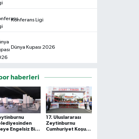
Konferans Ligi
Dünya Kupası 2026
por haberleri
eytinburnu
17. Uluslararası
elediyesinden
Zeytinburnu
çeye Engelsiz Bir
Cumhuriyet Koşusu
por Merkezi
İçin Kayıtlar Başladı