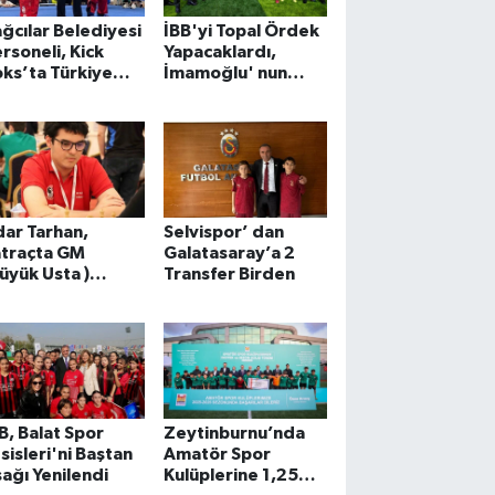
ğcılar Belediyesi
İBB'yi Topal Ördek
rsoneli, Kick
Yapacaklardı,
ks’ta Türkiye
İmamoğlu' nun
ampiyonu oldu
Mesai Arkadaşları
Koşan At Yaptı
ar Tarhan,
Selvispor’ dan
atraçta GM
Galatasaray’a 2
üyük Usta )
Transfer Birden
lmaya Hak
azandı
B, Balat Spor
Zeytinburnu’nda
sisleri'ni Baştan
Amatör Spor
ağı Yenilendi
Kulüplerine 1,25