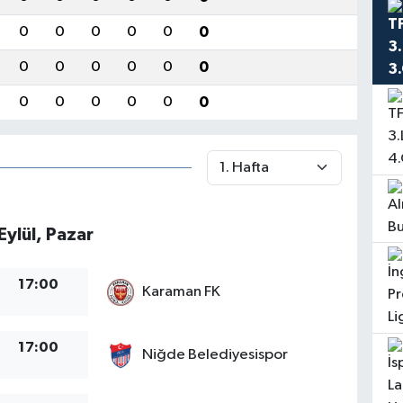
0
0
0
0
0
0
0
0
0
0
0
0
0
0
0
0
0
0
Eylül, Pazar
17:00
Karaman FK
17:00
Niğde Belediyesispor