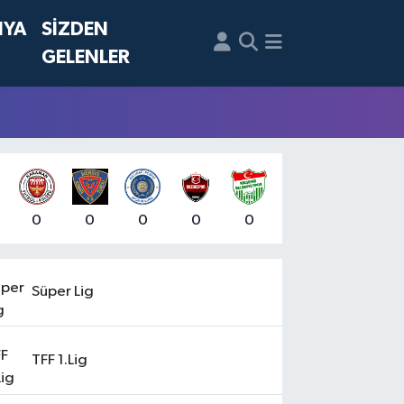
NYA
SİZDEN
GELENLER
0
0
0
0
0
Süper Lig
TFF 1.Lig