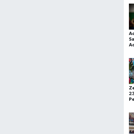
Ge
A
Sa
Ad
M
Tı
Et
Z
23
Pe