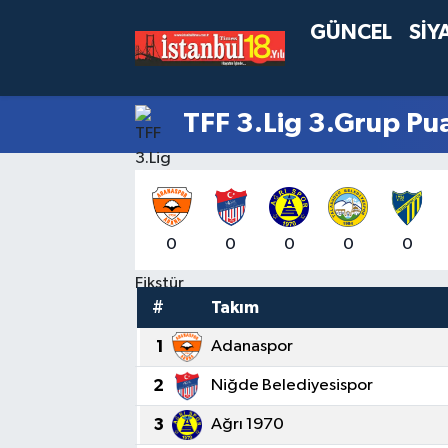
GÜNCEL
SİY
TFF 3.Lig 3.Grup Pu
0
0
0
0
0
#
Takım
1
Adanaspor
2
Niğde Belediyesispor
3
Ağrı 1970