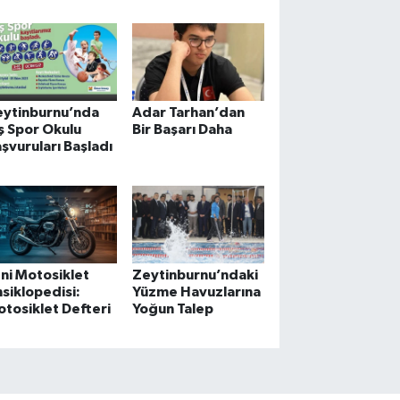
Milyon TL’lik
Destek
eytinburnu’nda
Adar Tarhan’dan
ş Spor Okulu
Bir Başarı Daha
şvuruları Başladı
ni Motosiklet
Zeytinburnu’ndaki
siklopedisi:
Yüzme Havuzlarına
tosiklet Defteri
Yoğun Talep