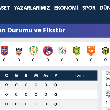
ASET
YAZARLARIMIZ
EKONOMİ
SPOR
DÜ
an Durumu ve Fikstür
0
0
0
0
0
0
0
0
O
G
B
M
Av
P
Form
0
0
0
0
0
0
0
0
0
0
0
0
0
0
0
0
0
0