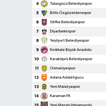
4
Talasgücü Belediyespor
5
Bitlis Özgüzelderespor
6
Silifke Belediyespor
7
Diyarbekirspor
8
Yeşilyurt Belediyespor
9
Kırıkkale Büyük Anadolu
10
Karaköprü Belediyespor
11
Osmaniyespor
12
Adana Adaletgucu
13
Yeni Malatyaspor
14
Karaman FK
15
Yeni Mersin Idmanyurdu