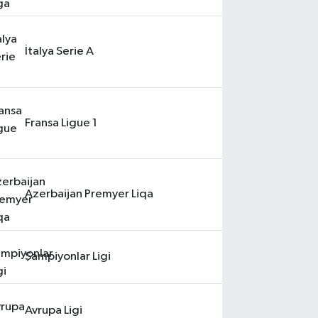
İtalya Serie A
Fransa Ligue 1
Azerbaijan Premyer Liqa
Şampiyonlar Ligi
Avrupa Ligi