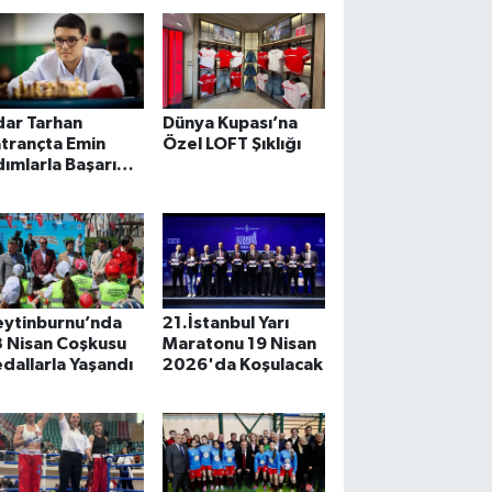
liyor
dar Tarhan
Dünya Kupası’na
trançta Emin
Özel LOFT Şıklığı
ımlarla Başarı
erdivenlerine
rmanışını Devam
tiriyor
eytinburnu’nda
21.İstanbul Yarı
 Nisan Coşkusu
Maratonu 19 Nisan
dallarla Yaşandı
2026'da Koşulacak