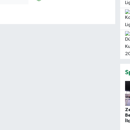
S
Z
B
İl
S