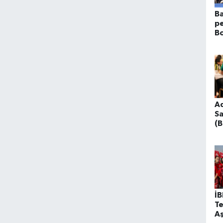
Ba
pe
Bo
ş
Ad
S
(B
O
K
İB
Te
Aş