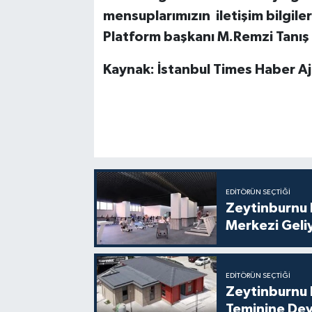
mensuplarımızın iletişim bilgiler
Platform başkanı M.Remzi Tanış b
Kaynak: İstanbul Times Haber Aj
EDITÖRÜN SEÇTIĞI
Zeytinburnu 
Merkezi Geli
EDITÖRÜN SEÇTIĞI
Zeytinburnu B
Teminine De