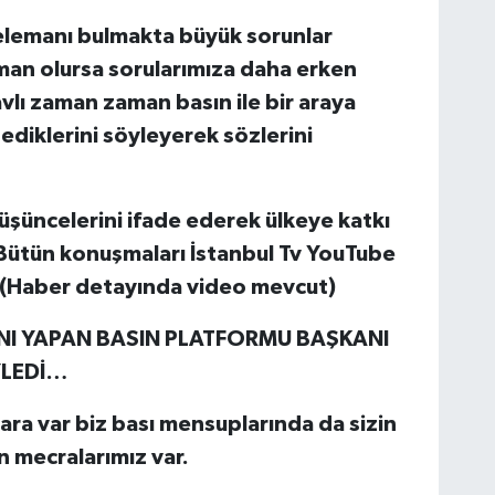
elemanı bulmakta büyük sorunlar
man olursa sorularımıza daha erken
vlı zaman zaman basın ile bir araya
tediklerini söyleyerek sözlerini
düşüncelerini ifade ederek ülkeye katkı
Bütün konuşmaları İstanbul Tv YouTube
 (Haber detayında video mevcut)
NI YAPAN BASIN PLATFORMU BAŞKANI
YLEDİ…
para var biz bası mensuplarında da sizin
ın mecralarımız var.