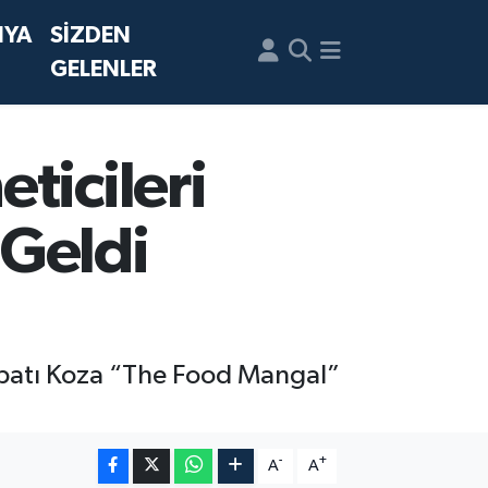
NYA
SİZDEN
GELENLER
ticileri
 Geldi
 Akbatı Koza “The Food Mangal”
-
+
A
A