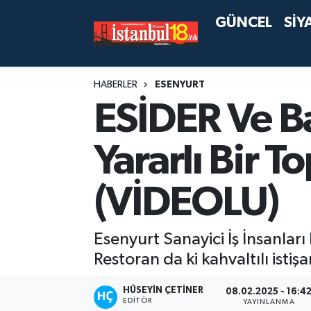
GÜNCEL
SİY
HABERLER
ESENYURT
ESİDER Ve Ba
Yararlı Bir T
(VİDEOLU)
Esenyurt Sanayici İş İnsanlar
Restoran da ki kahvaltılı istiş
HÜSEYIN ÇETINER
08.02.2025 - 16:4
EDITÖR
YAYINLANMA