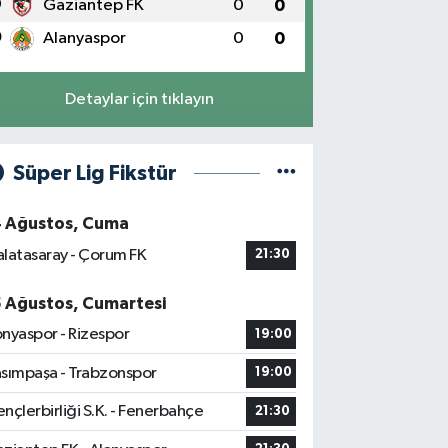
9
Gaziantep FK
0
0
0
Alanyaspor
0
0
Detaylar için tıklayın
Süper Lig Fikstür
4 Ağustos, Cuma
latasaray - Çorum FK
21:30
5 Ağustos, Cumartesi
nyaspor - Rizespor
19:00
sımpaşa - Trabzonspor
19:00
nçlerbirliği S.K. - Fenerbahçe
21:30