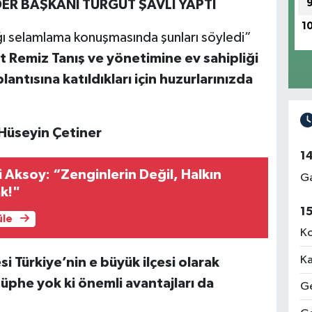
R BAŞKANI TURGUT ŞAVLI YAPTI
1
ı selamlama konuşmasında şunları söyledi”
 Remiz Tanış ve yönetimine ev sahipliği
lantısına katıldıkları için huzurlarınızda
 Hüseyin Çetiner
1
i Aksoy: “Zenginlerin Değil, Halkın
Ga
k!"
1
üle
Ko
Ka
i Türkiye’nin e büyük ilçesi olarak
üphe yok ki önemli avantajları da
Ge