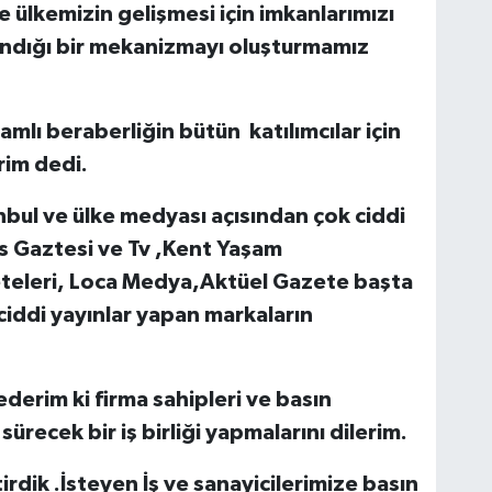
 ülkemizin gelişmesi için imkanlarımızı
andığı bir mekanizmayı oluşturmamız
mlı beraberliğin bütün katılımcılar için
erim dedi.
bul ve ülke medyası açısından çok ciddi
es Gaztesi ve Tv ,Kent Yaşam
teleri, Loca Medya,Aktüel Gazete başta
ciddi yayınlar yapan markaların
derim ki firma sahipleri ve basın
ürecek bir iş birliği yapmalarını dilerim.
irdik .İsteyen İş ve sanayicilerimize basın