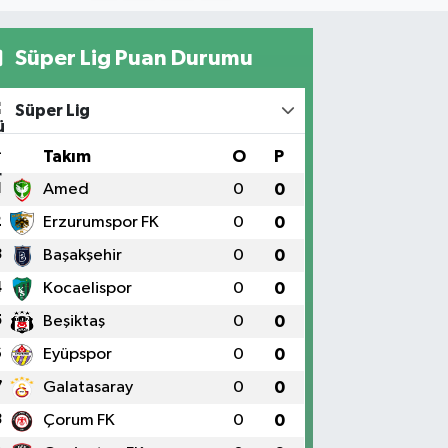
Süper Lig Puan Durumu
Süper Lig
#
Takım
O
P
1
Amed
0
0
2
Erzurumspor FK
0
0
3
Başakşehir
0
0
4
Kocaelispor
0
0
5
Beşiktaş
0
0
6
Eyüpspor
0
0
7
Galatasaray
0
0
8
Çorum FK
0
0