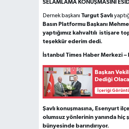
SELAMLAMA KONUŞMASINI ESİDE
Dernek başkanı
Turgut Şavlı
yaptığ
Basın Platformu Başkanı Mehmet
yaptığımız kahvaltılı istişare top
teşekkür ederim dedi.
İstanbul Times Haber Merkezi –
Başkan Vekil
Dediği Olaca
İçeriği Görünt
Şavlı konuşmasına, Esenyurt ilçes
olumsuz yönlerinin yanında hiç ş
bünyesinde barındırıyor.