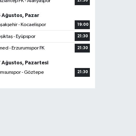
ziantep FK - Alanyaspor
21:30
6 Ağustos, Pazar
şakşehir - Kocaelispor
19:00
şiktaş - Eyüpspor
21:30
ed - Erzurumspor FK
21:30
7 Ağustos, Pazartesi
msunspor - Göztepe
21:30