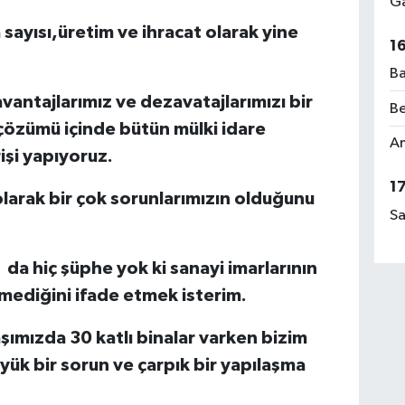
Ga
sayısı,üretim ve ihracat olarak yine
1
Ba
vantajlarımız ve dezavatajlarımızı bir
Be
 çözümü içinde bütün mülki idare
Am
erişi yapıyoruz.
1
r olarak bir çok sorunlarımızın olduğunu
Sa
da hiç şüphe yok ki sanayi imarlarının
rmediğini ifade etmek isterim.
ımızda 30 katlı binalar varken bizim
yük bir sorun ve çarpık bir yapılaşma