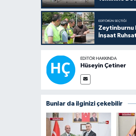
EDITÖRÜN SEÇTIĞI
Zeytinburnu B
İnşaat Ruhsat
EDITÖR HAKKINDA
Hüseyin Çetiner
Bunlar da ilginizi çekebilir