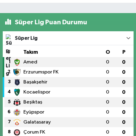
Süper Lig Puan Durumu
Süper Lig
#
Takım
O
P
1
Amed
0
0
2
Erzurumspor FK
0
0
3
Başakşehir
0
0
4
Kocaelispor
0
0
5
Beşiktaş
0
0
6
Eyüpspor
0
0
7
Galatasaray
0
0
8
Çorum FK
0
0