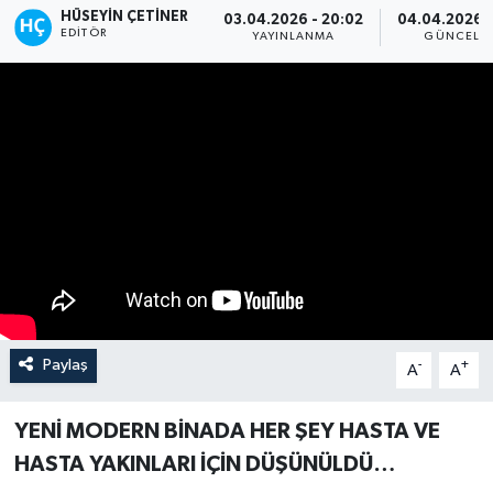
HÜSEYIN ÇETINER
03.04.2026 - 20:02
04.04.2026 -
EDITÖR
YAYINLANMA
GÜNCELL
Paylaş
-
+
A
A
YENİ MODERN BİNADA HER ŞEY HASTA VE
HASTA YAKINLARI İÇİN DÜŞÜNÜLDÜ…