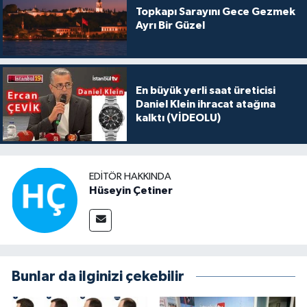
Topkapı Sarayını Gece Gezmek
Ayrı Bir Güzel
En büyük yerli saat üreticisi
Daniel Klein ihracat atağına
kalktı (VİDEOLU)
EDITÖR HAKKINDA
Hüseyin Çetiner
Bunlar da ilginizi çekebilir