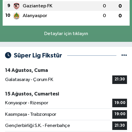
9
Gaziantep FK
0
0
10
Alanyaspor
0
0
Detaylar için tıklayın
Süper Lig Fikstür
14 Ağustos, Cuma
Galatasaray - Çorum FK
21:30
15 Ağustos, Cumartesi
Konyaspor - Rizespor
19:00
Kasımpaşa - Trabzonspor
19:00
Gençlerbirliği S.K. - Fenerbahçe
21:30