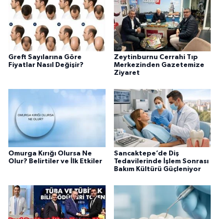
Greft Sayılarına Göre
Zeytinburnu Cerrahi Tıp
Fiyatlar Nasıl Değişir?
Merkezinden Gazetemize
Ziyaret
Omurga Kırığı Olursa Ne
Sancaktepe’de Diş
Olur? Belirtiler ve İlk Etkiler
Tedavilerinde İşlem Sonrası
Bakım Kültürü Güçleniyor