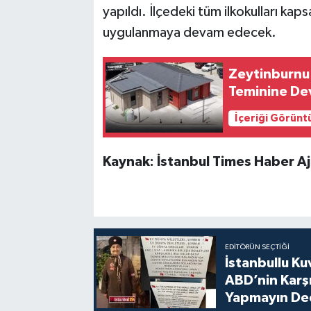
yapıldı. İlçedeki tüm ilkokulları ka
uygulanmaya devam edecek.
Zeytinburnu 
Teminine De
İçeriği Görünt
Kaynak: İstanbul Times Haber Aj
EDITÖRÜN SEÇTIĞI
İstanbullu Ku
ABD’nin Karşı
Yapmayın De