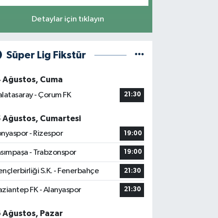
Detaylar için tıklayın
Süper Lig Fikstür
4 Ağustos, Cuma
latasaray - Çorum FK
21:30
5 Ağustos, Cumartesi
nyaspor - Rizespor
19:00
sımpaşa - Trabzonspor
19:00
nçlerbirliği S.K. - Fenerbahçe
21:30
ziantep FK - Alanyaspor
21:30
6 Ağustos, Pazar