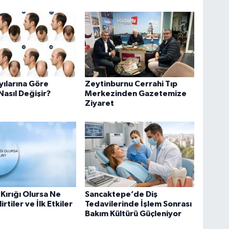
yılarına Göre
Zeytinburnu Cerrahi Tıp
Nasıl Değişir?
Merkezinden Gazetemize
Ziyaret
ırığı Olursa Ne
Sancaktepe’de Diş
irtiler ve İlk Etkiler
Tedavilerinde İşlem Sonrası
Bakım Kültürü Güçleniyor