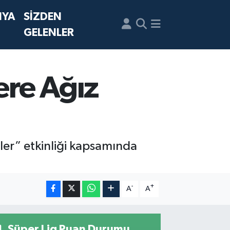
NYA
SİZDEN
GELENLER
ere Ağız
ler” etkinliği kapsamında
-
+
A
A
Süper Lig Puan Durumu