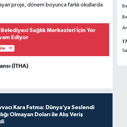
psayan proje, dönem boyunca farklı okullarda
Ba
Be
Am
Belediyesi Sağlık Merkezleri İçin Yer
vam Ediyor
1
üle
Sa
ansı (İTHA)
vvacı Kara Fatma: Dünya’ya Seslendi
lığı Olmayan Doları ile Alış Veriş
di