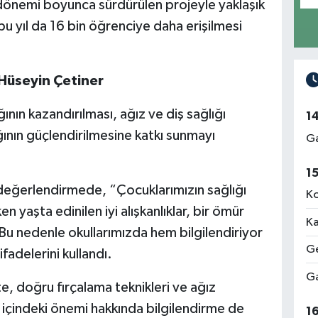
önemi boyunca sürdürülen projeyle yaklaşık
 bu yıl da 16 bin öğrenciye daha erişilmesi
 Hüseyin Çetiner
ğının kazandırılması, ağız ve diş sağlığı
1
ığının güçlendirilmesine katkı sunmayı
Ga
1
değerlendirmede, “Çocuklarımızın sağlığı
Ko
n yaşta edinilen iyi alışkanlıklar, bir ömür
Ka
 Bu nedenle okullarımızda hem bilgilendiriyor
Ge
adelerini kullandı.
Ga
te, doğru fırçalama teknikleri ve ağız
rı içindeki önemi hakkında bilgilendirme de
1