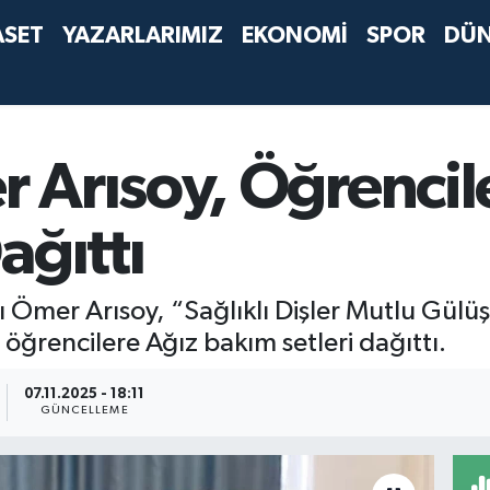
ASET
YAZARLARIMIZ
EKONOMİ
SPOR
DÜ
 Arısoy, Öğrencil
ağıttı
 Ömer Arısoy, “Sağlıklı Dişler Mutlu Gülüş
ğrencilere Ağız bakım setleri dağıttı.
07.11.2025 - 18:11
GÜNCELLEME