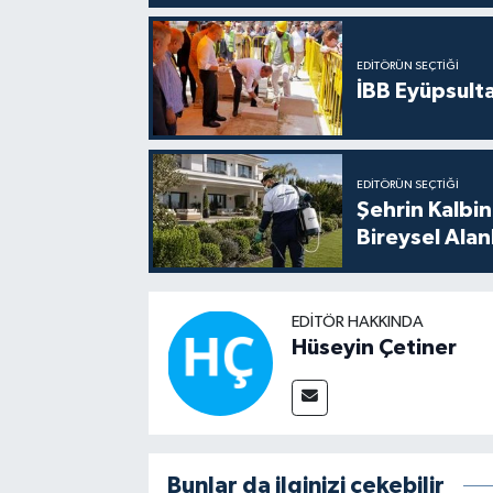
EDITÖRÜN SEÇTIĞI
İBB Eyüpsult
EDITÖRÜN SEÇTIĞI
Şehrin Kalbin
Bireysel Ala
EDITÖR HAKKINDA
Hüseyin Çetiner
Bunlar da ilginizi çekebilir