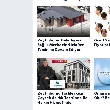
Zeytinburnu Belediyesi
Greft Sa
Sağlık Merkezleri İçin Yer
Fiyatlar 
Teminine Devam Ediyor
Zeytinburnu Tıp Merkezi
Omurga K
Çeyrek Asırlık Tecrübesi İle
Olur? Bel
Halkın Hizmetinde