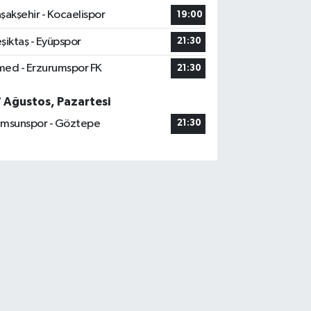
şakşehir - Kocaelispor
19:00
şiktaş - Eyüpspor
21:30
ed - Erzurumspor FK
21:30
7 Ağustos, Pazartesi
msunspor - Göztepe
21:30