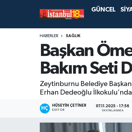
GÜNCEL
SİY
HABERLER
SAĞLIK
Başkan Ömer
Bakım Seti D
Zeytinburnu Belediye Başkanı
Erhan Dedeoğlu İlkokulu’nda ö
HÜSEYIN ÇETINER
07.11.2025 - 17:56
EDITÖR
YAYINLANMA