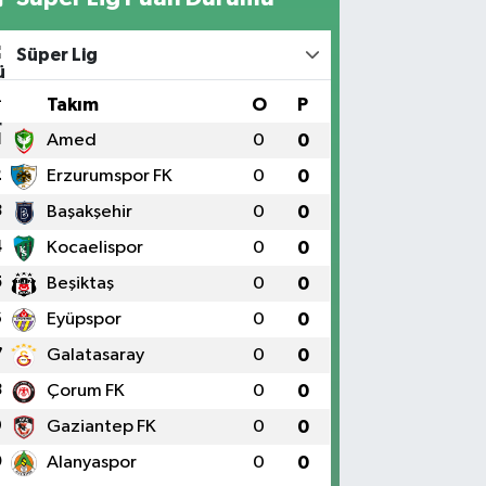
Süper Lig
#
Takım
O
P
1
Amed
0
0
2
Erzurumspor FK
0
0
3
Başakşehir
0
0
4
Kocaelispor
0
0
5
Beşiktaş
0
0
6
Eyüpspor
0
0
7
Galatasaray
0
0
8
Çorum FK
0
0
9
Gaziantep FK
0
0
0
Alanyaspor
0
0