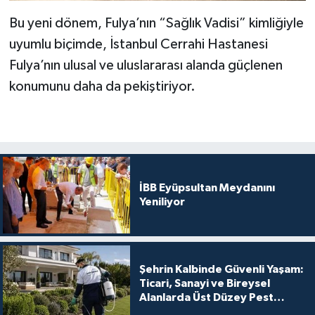
Bu yeni dönem, Fulya’nın “Sağlık Vadisi” kimliğiyle
uyumlu biçimde, İstanbul Cerrahi Hastanesi
Fulya’nın ulusal ve uluslararası alanda güçlenen
konumunu daha da pekiştiriyor.
İBB Eyüpsultan Meydanını
Yeniliyor
Şehrin Kalbinde Güvenli Yaşam:
Ticari, Sanayi ve Bireysel
Alanlarda Üst Düzey Pest
Kontrol