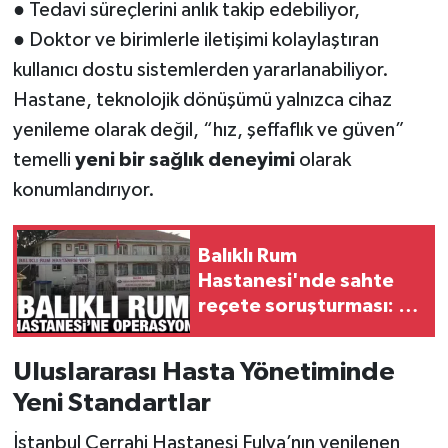
● Tedavi süreçlerini anlık takip edebiliyor,
● Doktor ve birimlerle iletişimi kolaylaştıran
kullanıcı dostu sistemlerden yararlanabiliyor.
Hastane, teknolojik dönüşümü yalnızca cihaz
yenileme olarak değil, “hız, şeffaflık ve güven”
temelli
yeni bir sağlık deneyimi
olarak
konumlandırıyor.
Balıklı Rum
Hastanesi'nde sahte
reçete soruşturması: 6
gözaltı kararı
Uluslararası Hasta Yönetiminde
Yeni Standartlar
İstanbul Cerrahi Hastanesi Fulya’nın yenilenen