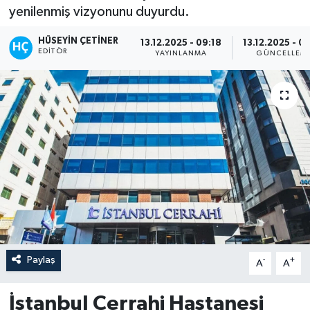
yenilenmiş vizyonunu duyurdu.
HÜSEYIN ÇETINER
13.12.2025 - 09:18
13.12.2025 - 0
EDITÖR
YAYINLANMA
GÜNCELLEM
Paylaş
-
+
A
A
İstanbul Cerrahi Hastanesi