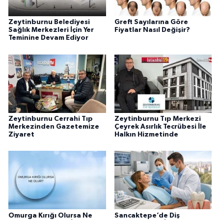
Zeytinburnu Belediyesi
Greft Sayılarına Göre
Sağlık Merkezleri İçin Yer
Fiyatlar Nasıl Değişir?
Teminine Devam Ediyor
Zeytinburnu Cerrahi Tıp
Zeytinburnu Tıp Merkezi
Merkezinden Gazetemize
Çeyrek Asırlık Tecrübesi İle
Ziyaret
Halkın Hizmetinde
Omurga Kırığı Olursa Ne
Sancaktepe’de Diş