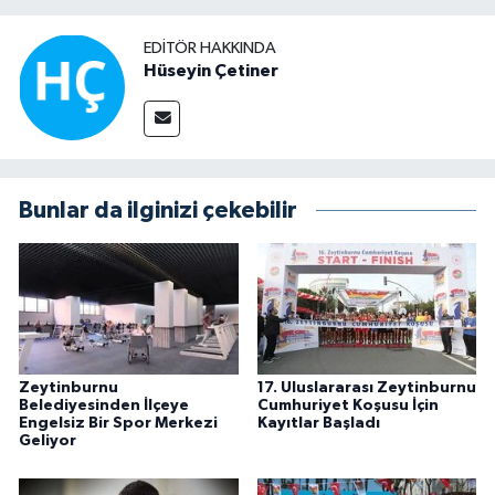
EDITÖR HAKKINDA
Hüseyin Çetiner
Bunlar da ilginizi çekebilir
Zeytinburnu
17. Uluslararası Zeytinburnu
Belediyesinden İlçeye
Cumhuriyet Koşusu İçin
Engelsiz Bir Spor Merkezi
Kayıtlar Başladı
Geliyor