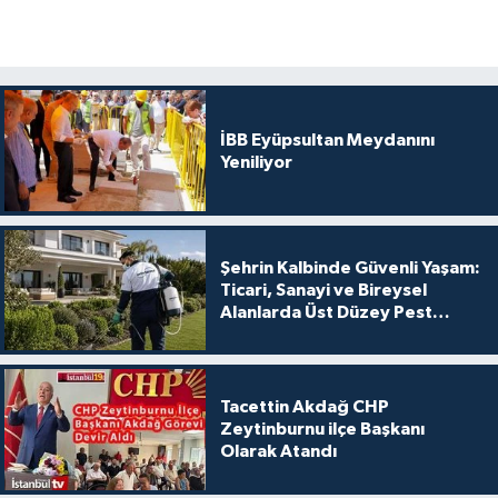
İBB Eyüpsultan Meydanını
Yeniliyor
Şehrin Kalbinde Güvenli Yaşam:
Ticari, Sanayi ve Bireysel
Alanlarda Üst Düzey Pest
Kontrol
Tacettin Akdağ CHP
Zeytinburnu ilçe Başkanı
Olarak Atandı