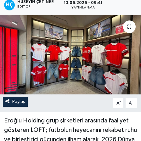
HÜSEYIN ÇETINER
13.06.2026 - 09:41
EDITÖR
YAYINLANMA
Paylaş
-
+
A
A
Eroğlu Holding grup şirketleri arasında faaliyet
gösteren LOFT; futbolun heyecanını rekabet ruhu
ve birleştirici gücünden ilham alarak, 2026 Dünya