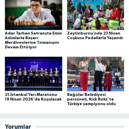
Adar Tarhan Satrançta Emin
Zeytinburnu’nda 23 Nisan
Adımlarla Başarı
Coşkusu Pedallarla Yaşandı
Merdivenlerine Tırmanışını
Devam Ettiriyor
21.İstanbul Yarı Maratonu
Bağcılar Belediyesi
19 Nisan 2026'da Koşulacak
personeli, Kick Boks’ta
Türkiye şampiyonu oldu
Yorumlar