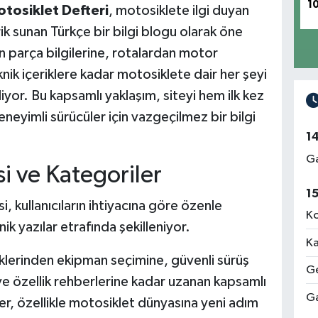
1
tosiklet Defteri
, motosiklete ilgi duyan
rik sunan Türkçe bir bilgi blogu olarak öne
n parça bilgilerine, rotalardan motor
ik içeriklere kadar motosiklete dair her şeyi
iyor. Bu kapsamlı yaklaşım, siteyi hem ilk kez
eyimli sürücüler için vazgeçilmez bir bilgi
1
Ga
i ve Kategoriler
1
i, kullanıcıların ihtiyacına göre özenle
Ko
k yazılar etrafında şekilleniyor.
Ka
lerinden ekipman seçimine, güvenli sürüş
Ge
ve özellik rehberlerine kadar uzanan kapsamlı
Ga
ler, özellikle motosiklet dünyasına yeni adım