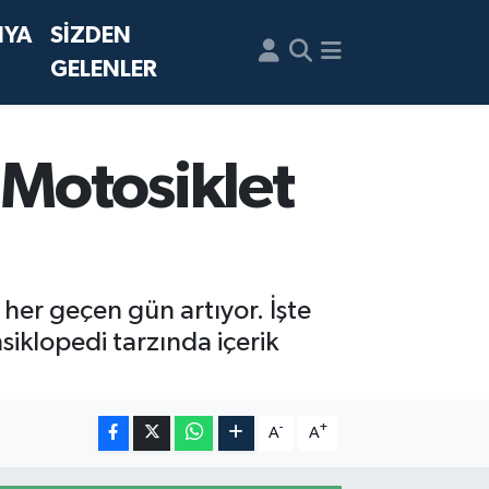
NYA
SİZDEN
GELENLER
 Motosiklet
 her geçen gün artıyor. İşte
siklopedi tarzında içerik
-
+
A
A