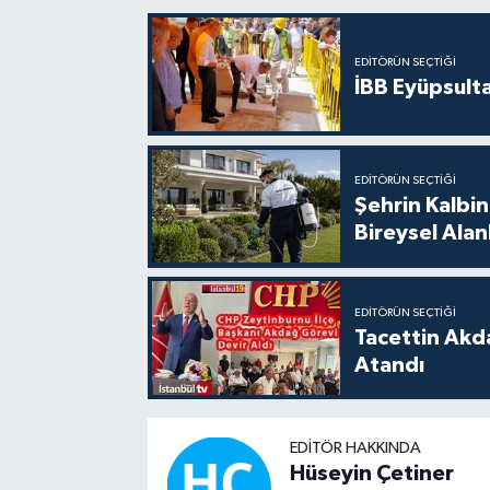
EDITÖRÜN SEÇTIĞI
İBB Eyüpsult
EDITÖRÜN SEÇTIĞI
Şehrin Kalbin
Bireysel Ala
EDITÖRÜN SEÇTIĞI
Tacettin Akd
Atandı
EDITÖR HAKKINDA
Hüseyin Çetiner