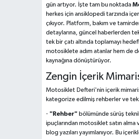
gün artıyor. İşte tam bu noktada
Mo
herkes için ansiklopedi tarzında içe
çıkıyor. Platform, bakım ve tamirde
detaylarına, güncel haberlerden tekn
tek bir çatı altında toplamayı hedefl
motosiklete adım atanlar hem de den
kaynağına dönüştürüyor.
Zengin İçerik Mimaris
Motosiklet Defteri'nin içerik mimaris
kategorize edilmiş rehberler ve tekni
·
"Rehber"
bölümünde sürüş teknik
ipuçlarından motosiklet satın alma 
blog yazıları yayımlanıyor. Bu içerik