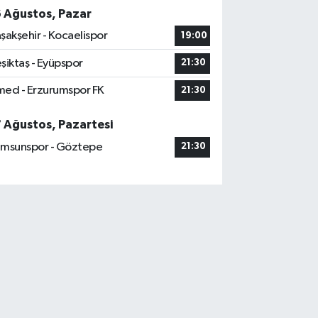
6 Ağustos, Pazar
şakşehir - Kocaelispor
19:00
şiktaş - Eyüpspor
21:30
ed - Erzurumspor FK
21:30
7 Ağustos, Pazartesi
msunspor - Göztepe
21:30