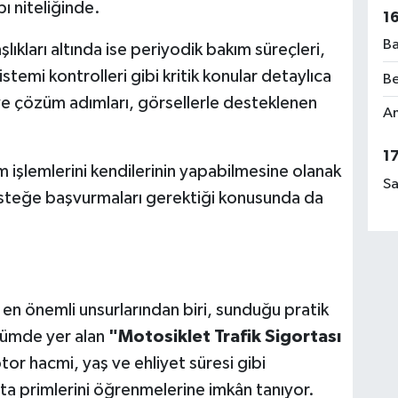
bı niteliğinde.
1
Ba
lıkları altında ise periyodik bakım süreçleri,
istemi kontrolleri gibi kritik konular detaylıca
Be
i ve çözüm adımları, görsellerle desteklenen
Am
1
ım işlemlerini kendilerinin yapabilmesine olanak
Sa
steğe başvurmaları gerektiği konusunda da
 en önemli unsurlarından biri, sunduğu pratik
ümde yer alan
"Motosiklet Trafik Sigortası
otor hacmi, yaş ve ehliyet süresi gibi
rta primlerini öğrenmelerine imkân tanıyor.