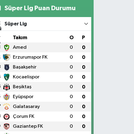
Süper Lig Puan Durumu
Süper Lig
#
Takım
O
P
1
Amed
0
0
2
Erzurumspor FK
0
0
3
Başakşehir
0
0
4
Kocaelispor
0
0
5
Beşiktaş
0
0
6
Eyüpspor
0
0
7
Galatasaray
0
0
8
Çorum FK
0
0
9
Gaziantep FK
0
0