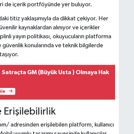
ri de içerik portföyünde yer buluyor.
aki titiz yaklaşımıyla da dikkat çekiyor. Her
güvenilir kaynaklardan alınıyor ve içerikler
plinli yayın politikası, okuyucuların platforma
e güvenlik konularında ve teknik bilgilerde
taşıyor.
 Satraçta GM (Büyük Usta ) Olmaya Hak
üle
Erişilebilirlik
com/
adresinden erişilebilen platform, kullanıcı
obil uyumlu tasarımı sayesinde kullanıcılar