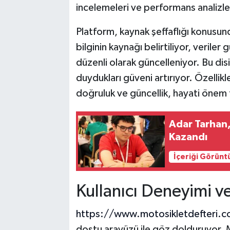
incelemeleri ve performans analizle
Platform, kaynak şeffaflığı konusund
bilginin kaynağı belirtiliyor, veriler 
düzenli olarak güncelleniyor. Bu disi
duydukları güveni artırıyor. Özellikl
doğruluk ve güncellik, hayati önem 
Adar Tarhan,
Kazandı
İçeriği Görünt
Kullanıcı Deneyimi ve 
https://www.motosikletdefteri.
dostu arayüzü ile göz dolduruyor. M