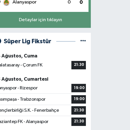
0
Alanyaspor
0
0
Detaylar için tıklayın
Süper Lig Fikstür
4 Ağustos, Cuma
latasaray - Çorum FK
21:30
5 Ağustos, Cumartesi
nyaspor - Rizespor
19:00
sımpaşa - Trabzonspor
19:00
nçlerbirliği S.K. - Fenerbahçe
21:30
ziantep FK - Alanyaspor
21:30