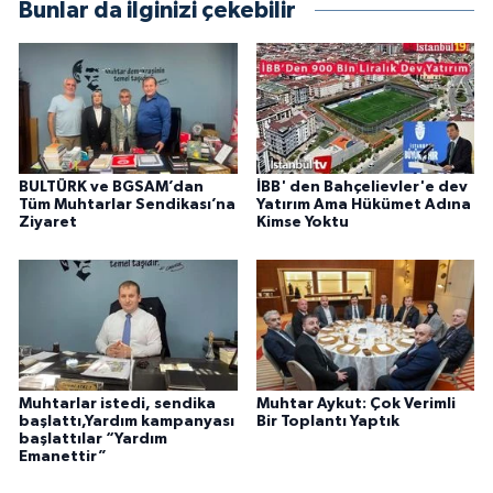
Bunlar da ilginizi çekebilir
BULTÜRK ve BGSAM’dan
İBB' den Bahçelievler'e dev
Tüm Muhtarlar Sendikası’na
Yatırım Ama Hükümet Adına
Ziyaret
Kimse Yoktu
Muhtarlar istedi, sendika
Muhtar Aykut: Çok Verimli
başlattı,Yardım kampanyası
Bir Toplantı Yaptık
başlattılar “Yardım
Emanettir”