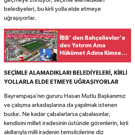
geçmeye zorluyor, seçimle alamadıkları
belediyeleri, bu kirli yolla elde etmeye
uğraşıyorlar.
İBB' den Bahçelievler'e
dev Yatırım Ama
Hükümet Adına Kimse
Yoktu
SEÇİMLE ALAMADIKLARI BELEDİYELERİ, KİRLİ
YOLLARLA ELDE ETMEYE UĞRAŞIYORLAR
Bayrampaşa’nın gururu Hasan Mutlu Başkanımız
ve çalışma arkadaşlarına da yapılmak istenen
budur. Ne kadar çabalarlarsa çabalasınlar,
kendisini millet iradesinin üstünde görenlerin, kirli
akıllarıyla milli iradenin temsilcilerine diz