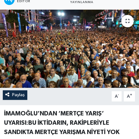
EDITÖR
YAYINLANMA
Paylaş
-
+
A
A
İMAMOĞLU’NDAN ‘MERTÇE YARIŞ’
UYARISI:BU İKTİDARIN, RAKİPLERİYLE
SANDIKTA MERTÇE YARIŞMA NİYETİ YOK