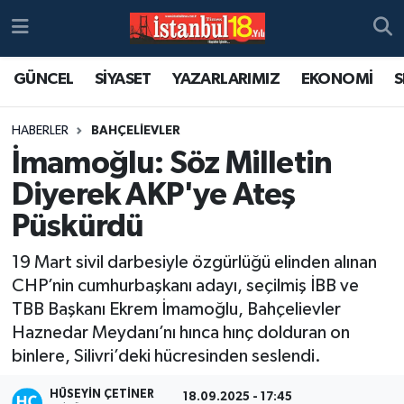
GÜNCEL
SİYASET
YAZARLARIMIZ
EKONOMİ
S
HABERLER
BAHÇELİEVLER
İmamoğlu: Söz Milletin
Diyerek AKP'ye Ateş
Püskürdü
19 Mart sivil darbesiyle özgürlüğü elinden alınan
CHP’nin cumhurbaşkanı adayı, seçilmiş İBB ve
TBB Başkanı Ekrem İmamoğlu, Bahçelievler
Haznedar Meydanı’nı hınca hınç dolduran on
binlere, Silivri’deki hücresinden seslendi.
HÜSEYIN ÇETINER
18.09.2025 - 17:45