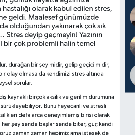
astalığı olarak kabul edilen stres,
line geldi. Maalesef günümüzde
nda olduğundan yakınarak çok sık
i… Stres deyip geçmeyin! Yazının
 bir çok problemli halin temel
r, durağan bir şey midir, gelip geçici midir,
bir olay olmasa da kendimizi stres altında
ysel sorular.
ış kaynaklı birçok aksilik ve gerilim durumuna
sürükleyebiliyor. Bunu heyecanlı ve stresli
likleri defalarca deneyimlemiş birisi olarak
, her şey sende başlar sende biter, güç kendi
yoruz zaman zaman hepimiz ama istesek de