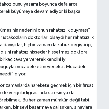
stakoz bunu yaşamı boyunca defalarca
eterek büyümeye devam ediyor ki başka
ümesinin nedenini onun rahatsızlık duyması”
 ıstakozların doktorları olsaydı her rahatsızlık
a danışırlar, hiçbir zaman da kabuk değiştirip,
isini rahatsız hisseder hissetmez doktora
birkaç tavsiye vererek kendini iyi
 kabuğuyla mücadele etmeyecekti. Mücadele
mezdi” diyor.
zor zamanlarda harekete geçmek için bir fırsat
 de vurguladığı aslında stresin ya da
görebilmek. Bu her zaman mümkün değil tabi.
larken, bir şeyi başarmaya çalışırken, sınavlara