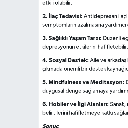
etkili olabilir.
2. İlaç Tedavisi:
Antidepresan ilaçl
semptomların azalmasına yardımcı ol
3. Sağlıklı Yaşam Tarzı:
Düzenli eg
depresyonun etkilerini hafifletebilir
4. Sosyal Destek:
Aile ve arkadaş
çıkmada önemli bir destek kaynağıd
5. Mindfulness ve Meditasyon:
B
duygusal denge sağlamaya yardımcı 
6. Hobiler ve İlgi Alanları:
Sanat, 
belirtilerini hafifletmeye katkı sağlar
Sonuç