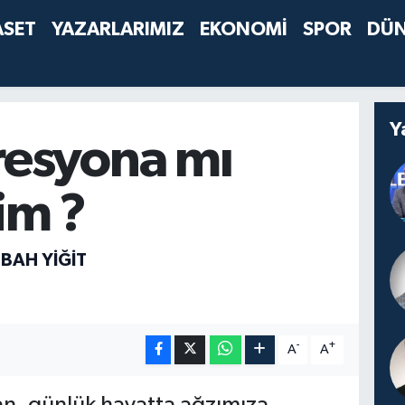
ASET
YAZARLARIMIZ
EKONOMİ
SPOR
DÜ
Y
esyona mı
im ?
BAH YİĞİT
-
+
A
A
an, günlük hayatta ağzımıza