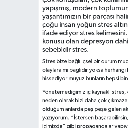
yapışmış, modern toplumun h
yaşantımızın bir parçası ha
çoğu insan yoğun stres altı
ifade ediyor stres kelimesin
konusu olan depresyon dahil
sebebidir stres.
Stres bize bağlı içsel bir durum mudu
olaylara mı bağlıdır yoksa herhangi 
hissediyor muyuz bunların hepsi bire
Yönetemediğimiz iç kaynaklı stres, d
neden olarak bizi daha çok çıkmaza 
olduğum anlarda peş peşe gelen aksi
yazıyorum. “İstersen başarabilirsin
içimizde” gibi propagandalar yapı