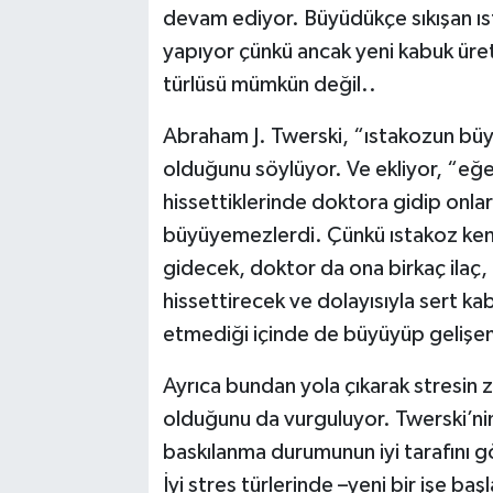
devam ediyor. Büyüdükçe sıkışan ı
yapıyor çünkü ancak yeni kabuk ür
türlüsü mümkün değil..
Abraham J. Twerski, “ıstakozun büy
olduğunu söylüyor. Ve ekliyor, “eğer
hissettiklerinde doktora gidip onlar
büyüyemezlerdi. Çünkü ıstakoz kend
gidecek, doktor da ona birkaç ilaç, 
hissettirecek ve dolayısıyla sert
etmediği içinde de büyüyüp gelişe
Ayrıca bundan yola çıkarak stresin 
olduğunu da vurguluyor. Twerski’nin
baskılanma durumunun iyi tarafını 
İyi stres türlerinde –yeni bir işe baş