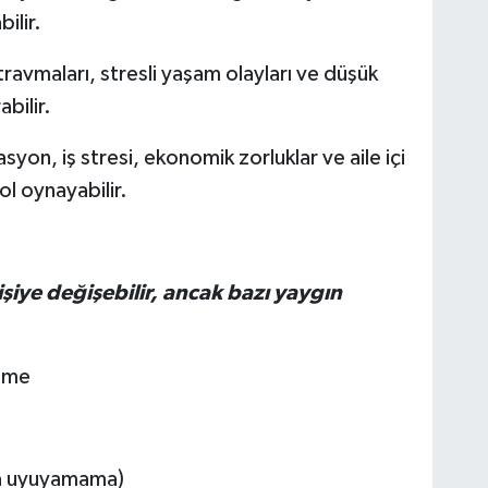
ilir.
ravmaları, stresli yaşam olayları ve düşük
abilir.
asyon, iş stresi, ekonomik zorluklar ve aile içi
l oynayabilir.
işiye değişebilir, ancak bazı yaygın
etme
ya uyuyamama)