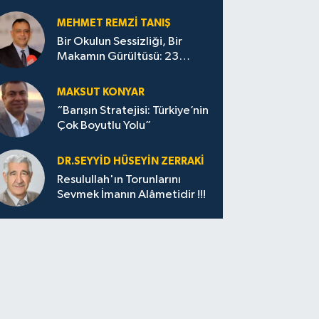
MEHMET REMZI TANIŞ
Bir Okulun Sessizliği, Bir
Makamın Gürültüsü: 23
Nisan’ın Ardından
MAKSUT KONYAR
“Barışın Stratejisi: Türkiye’nin
Çok Boyutlu Yolu”
DR.SEYYID HÜSEYIN ZERRAKI
Resulullah'ın Torunlarını
Sevmek İmanın Alâmetidir !!!