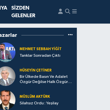
NYA
SİZDEN
GELENLER
azarlar
MEHMET SEBBAH YİĞİT
Tanklar Sonradan Çıktı
HÜSEYIN ÇETİNER
Bir Ülkede Basın Ve Adalet
Özgür Değilse Halk Özgür
Olamaz, Enflasyon Tek
Haneye Düşemez
MÜSLÜM AKTÜRK
Silahsız Ordu : Yeşilay