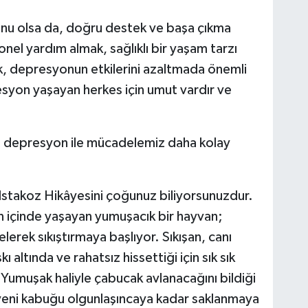
runu olsa da, doğru destek ve başa çıkma
onel yardım almak, sağlıklı bir yaşam tarzı
, depresyonun etkilerini azaltmada önemli
esyon yaşayan herkes için umut vardır ve
it depresyon ile mücadelemiz daha kolay
 Istakoz Hikâyesini çoğunuz biliyorsunuzdur.
n içinde yaşayan yumuşacık bir hayvan;
erek sıkıştırmaya başlıyor. Sıkışan, canı
ı altında ve rahatsız hissettiği için sık sık
Yumuşak haliyle çabucak avlanacağını bildiği
 yeni kabuğu olgunlaşıncaya kadar saklanmaya