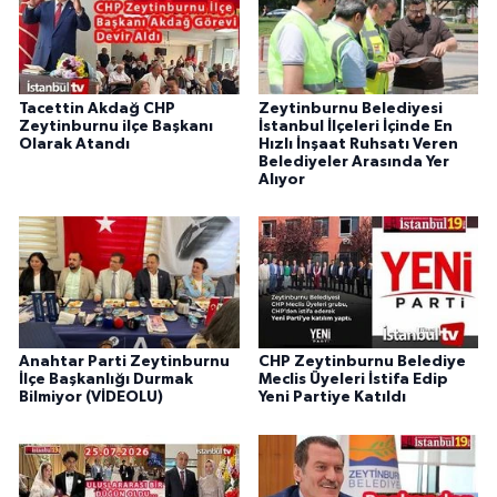
Tacettin Akdağ CHP
Zeytinburnu Belediyesi
Zeytinburnu ilçe Başkanı
İstanbul İlçeleri İçinde En
Olarak Atandı
Hızlı İnşaat Ruhsatı Veren
Belediyeler Arasında Yer
Alıyor
Anahtar Parti Zeytinburnu
CHP Zeytinburnu Belediye
İlçe Başkanlığı Durmak
Meclis Üyeleri İstifa Edip
Bilmiyor (VİDEOLU)
Yeni Partiye Katıldı