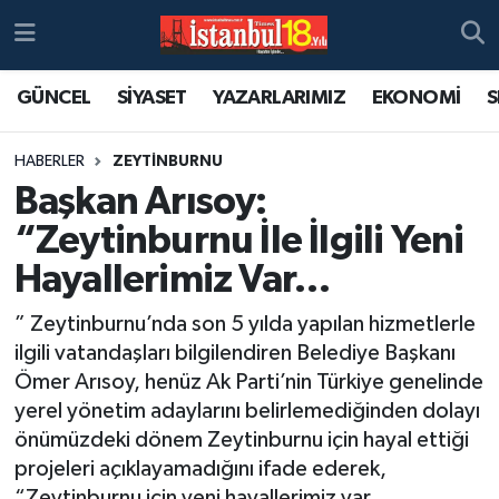
GÜNCEL
SİYASET
YAZARLARIMIZ
EKONOMİ
S
HABERLER
ZEYTİNBURNU
Başkan Arısoy:
“Zeytinburnu İle İlgili Yeni
Hayallerimiz Var…
” Zeytinburnu’nda son 5 yılda yapılan hizmetlerle
ilgili vatandaşları bilgilendiren Belediye Başkanı
Ömer Arısoy, henüz Ak Parti’nin Türkiye genelinde
yerel yönetim adaylarını belirlemediğinden dolayı
önümüzdeki dönem Zeytinburnu için hayal ettiği
projeleri açıklayamadığını ifade ederek,
“Zeytinburnu için yeni hayallerimiz var.