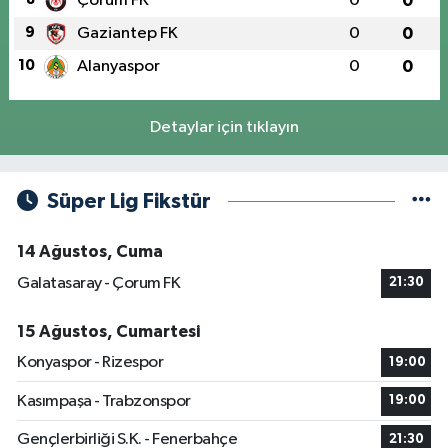
Çorum FK
0
0
9
Gaziantep FK
0
0
10
Alanyaspor
0
0
Detaylar için tıklayın
Süper Lig Fikstür
14 Ağustos, Cuma
Galatasaray - Çorum FK
21:30
15 Ağustos, Cumartesi
Konyaspor - Rizespor
19:00
Kasımpaşa - Trabzonspor
19:00
Gençlerbirliği S.K. - Fenerbahçe
21:30