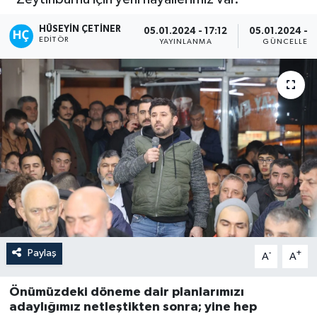
HÜSEYIN ÇETINER
05.01.2024 - 17:12
05.01.2024 - 1
EDITÖR
YAYINLANMA
GÜNCELLEM
Paylaş
-
+
A
A
Önümüzdeki döneme dair planlarımızı
adaylığımız netleştikten sonra; yine hep