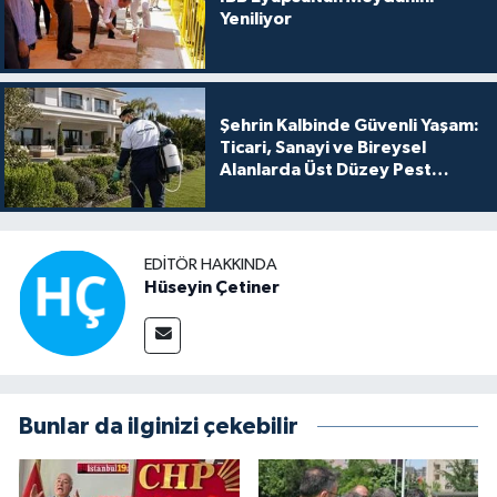
Yeniliyor
Şehrin Kalbinde Güvenli Yaşam:
Ticari, Sanayi ve Bireysel
Alanlarda Üst Düzey Pest
Kontrol
EDITÖR HAKKINDA
Hüseyin Çetiner
Bunlar da ilginizi çekebilir