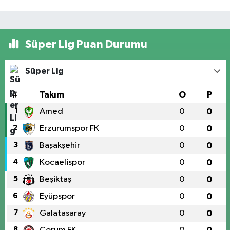
Süper Lig Puan Durumu
Süper Lig
#
Takım
O
P
1
Amed
0
0
2
Erzurumspor FK
0
0
3
Başakşehir
0
0
4
Kocaelispor
0
0
5
Beşiktaş
0
0
6
Eyüpspor
0
0
7
Galatasaray
0
0
8