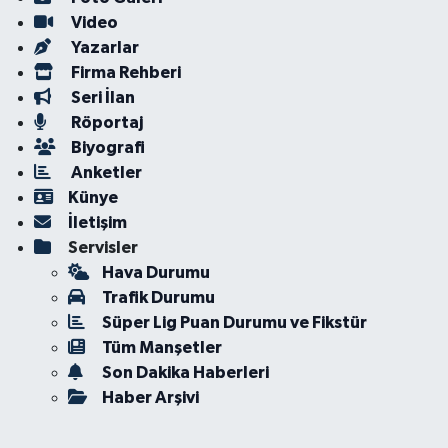
Video
Yazarlar
Firma Rehberi
Seri İlan
Röportaj
Biyografi
Anketler
Künye
İletişim
Servisler
Hava Durumu
Trafik Durumu
Süper Lig Puan Durumu ve Fikstür
Tüm Manşetler
Son Dakika Haberleri
Haber Arşivi