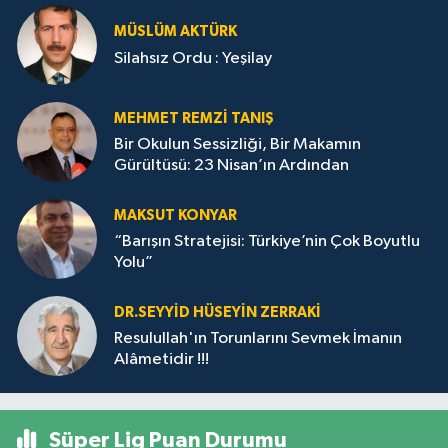
MÜSLÜM AKTÜRK
Silahsız Ordu : Yeşilay
MEHMET REMZI TANIŞ
Bir Okulun Sessizliği, Bir Makamın
Gürültüsü: 23 Nisan’ın Ardından
MAKSUT KONYAR
“Barışın Stratejisi: Türkiye’nin Çok Boyutlu
Yolu”
DR.SEYYID HÜSEYIN ZERRAKI
Resulullah'ın Torunlarını Sevmek İmanın
Alâmetidir !!!
Süper Lig Puan Durumu