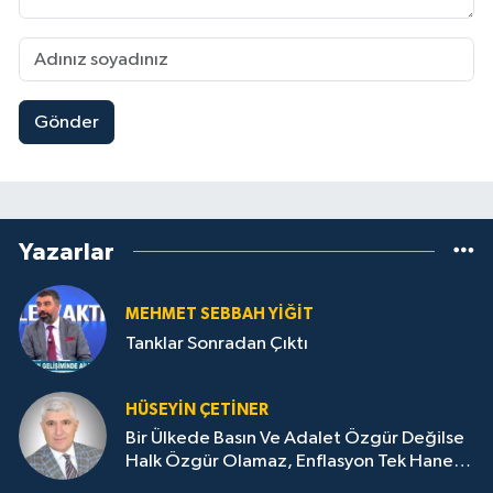
Gönder
Yazarlar
MEHMET SEBBAH YİĞİT
Tanklar Sonradan Çıktı
HÜSEYIN ÇETİNER
Bir Ülkede Basın Ve Adalet Özgür Değilse
Halk Özgür Olamaz, Enflasyon Tek Haneye
Düşemez