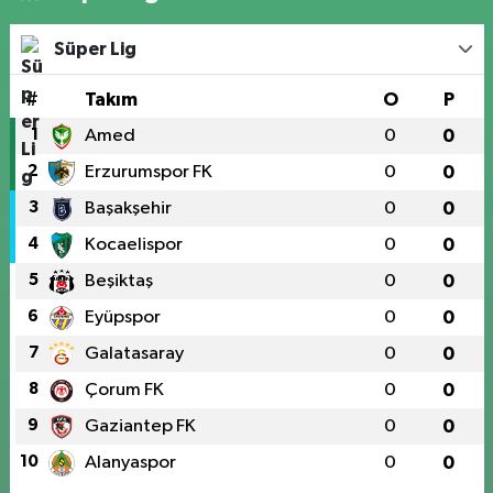
Süper Lig
#
Takım
O
P
1
Amed
0
0
2
Erzurumspor FK
0
0
3
Başakşehir
0
0
4
Kocaelispor
0
0
5
Beşiktaş
0
0
6
Eyüpspor
0
0
7
Galatasaray
0
0
8
Çorum FK
0
0
9
Gaziantep FK
0
0
10
Alanyaspor
0
0