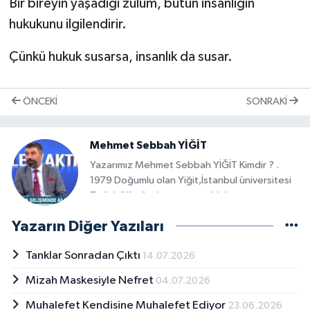
Bir bireyin yaşadığı zulüm, bütün insanlığın
hukukunu ilgilendirir.
Çünkü hukuk susarsa, insanlık da susar.
ÖNCEKI
SONRAKI
Mehmet Sebbah YİĞİT
Yazarımız Mehmet Sebbah YİĞİT Kimdir ? .
1979 Doğumlu olan Yiğit,İstanbul üniversitesi
Tarih bölümünden mezun olduktan sonra
Newport Amerikan Üniversitesinde Davranış
Yazarın Diğer Yazıları
Bilimleri okudum. Aynı üniversitede Davranış
Bilimleri alanında yüksek lisans yaptı. Toros
Tanklar Sonradan Çıktı
14.07.2026
Üniversitesinde Aile Danışmanlığı Eğitimi
programını tamamladıktan sonra Psikoloklar ve
Mizah Maskesiyle Nefret
04.07.2026
Psikyatrlar Derneği başta olmak üzere
psikoloji ile ilgili çeşitli sertifika programlarına
Muhalefet Kendisine Muhalefet Ediyor
23.06.2026