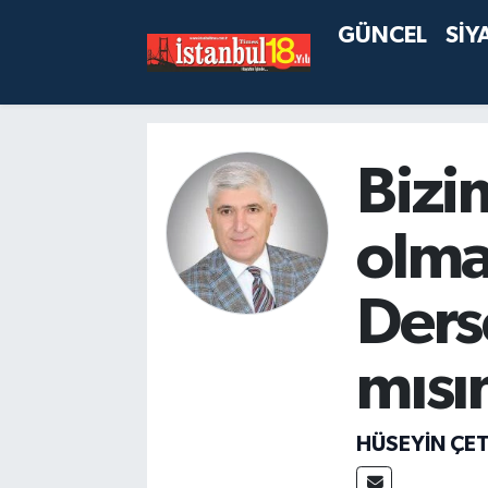
GÜNCEL
SİY
Bizi
olma
Ders
mısın
HÜSEYIN ÇET