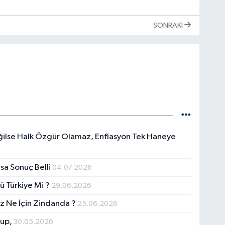
SONRAKI
ğilse Halk Özgür Olamaz, Enflasyon Tek Haneye
sa Sonuç Belli
04.07.2026
ü Türkiye Mi ?
29.06.2026
 Ne İçin Zindanda ?
25.06.2026
tup,
30.05.2026