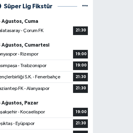
Süper Lig Fikstür
4 Ağustos, Cuma
latasaray - Çorum FK
21:30
5 Ağustos, Cumartesi
nyaspor - Rizespor
19:00
sımpaşa - Trabzonspor
19:00
nçlerbirliği S.K. - Fenerbahçe
21:30
ziantep FK - Alanyaspor
21:30
6 Ağustos, Pazar
şakşehir - Kocaelispor
19:00
şiktaş - Eyüpspor
21:30