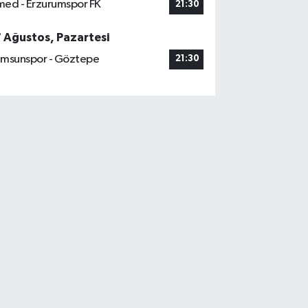
ed - Erzurumspor FK
21:30
7 Ağustos, Pazartesi
msunspor - Göztepe
21:30