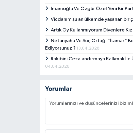
İmamoğlu Ve Özgür Özel Yeni Bir Par
Vicdanım şu an ülkemde yaşanan bir ç
Artık Oy Kullanmıyorum Diyenlere K
Netanyahu Ve Suç Ortağı “İtamar” Ben 
Ediyorsunuz ?
13.04.2026
Rakibini Cezalandırmaya Kalkmak İle Ül
04.04.2026
Yorumlar