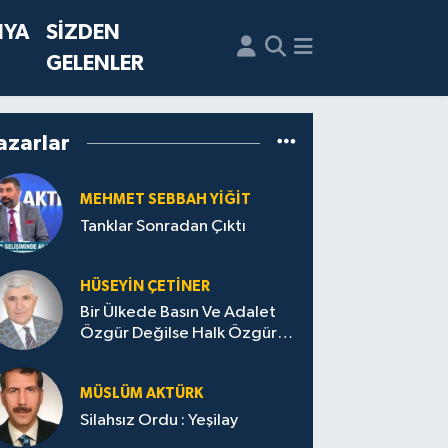
NYA
SİZDEN
GELENLER
azarlar
MEHMET SEBBAH YİĞİT
Tanklar Sonradan Çıktı
HÜSEYIN ÇETİNER
Bir Ülkede Basın Ve Adalet
Özgür Değilse Halk Özgür
Olamaz, Enflasyon Tek
Haneye Düşemez
MÜSLÜM AKTÜRK
Silahsız Ordu : Yeşilay