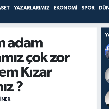
ASET
YAZARLARIMIZ
EKONOMİ
SPOR
DÜ
Y
m adam
mız çok zor
em Kızar
ız ?
İNER