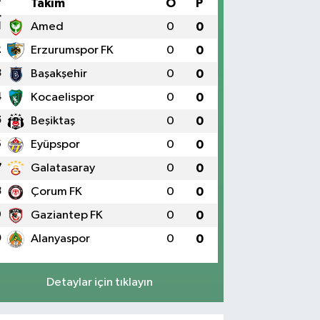
#
Takım
O
P
1
Amed
0
0
2
Erzurumspor FK
0
0
3
Başakşehir
0
0
4
Kocaelispor
0
0
5
Beşiktaş
0
0
6
Eyüpspor
0
0
7
Galatasaray
0
0
8
Çorum FK
0
0
9
Gaziantep FK
0
0
0
Alanyaspor
0
0
Detaylar için tıklayın