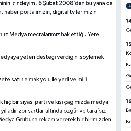
minin içindeyim. 6 Şubat 2008’den bu yana da
haber portalımızın, digital tv lerimizin
1
Ga
uz Medya mecralarımız hak ettiği. Yere
1
Ko
 medyaya yeteri desteği verdiğini söylemek
Ka
Ge
ete satın almak yolu ile yerli ve milli
Ga
1
rak hiç bir siyasi parti ve kişi çağımızda medya
Ba
ılladır zor şartlar altında özgür ve tarafsız
s Medya Grubuna reklam vererek bir birimizden
Be