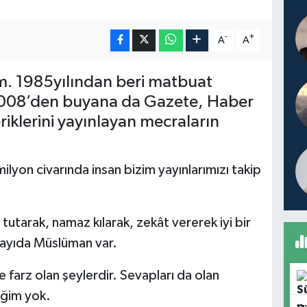
-
+
A
A
m. 1985yılından beri matbuat
2008’den buyana da Gazete, Haber
riklerini yayınlayan mecraların
lyon civarında insan bizim yayınlarımızı takip
utarak, namaz kılarak, zekât vererek iyi bir
sayıda Müslüman var.
 farz olan şeylerdir. Sevapları da olan
ceğim yok.