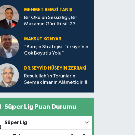
MEHMET REMZI TANIŞ
Bir Okulun Sessizliği, Bir
Makamın Gürültüsü: 23
Nisan’ın Ardından
MAKSUT KONYAR
“Barışın Stratejisi: Türkiye’nin
Çok Boyutlu Yolu”
DR.SEYYID HÜSEYIN ZERRAKI
Resulullah'ın Torunlarını
Sevmek İmanın Alâmetidir !!!
Süper Lig Puan Durumu
Süper Lig