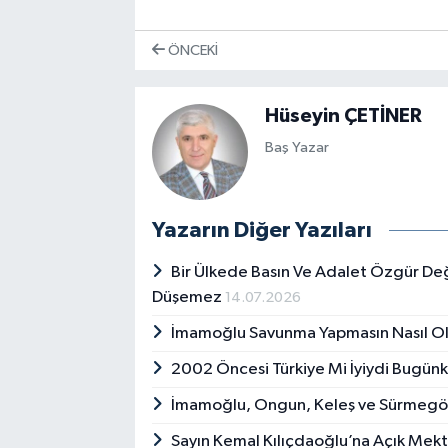
ÖNCEKI
Hüseyin ÇETİNER
Baş Yazar
Yazarın Diğer Yazıları
Bir Ülkede Basın Ve Adalet Özgür De
Düşemez
14.07.2026
İmamoğlu Savunma Yapmasın Nasıl Ol
2002 Öncesi Türkiye Mi İyiydi Bugünk
İmamoğlu, Ongun, Keleş ve Sürmegöz
Sayın Kemal Kılıçdaoğlu’na Açık Mek