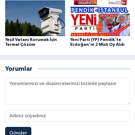
Yeşil Vatanı Korumak İçin
Yeni Parti (YP) Pendik'te
Termal Çözüm
Erdoğan'ın 2 Misli Oy Aldı
Yorumlar
Gönder