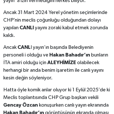
yayın’ a izin vermediğini herkes biliyor.
Ancak 31 Mart 2024 Yerel yönetim seçimlerinde
CHP’nin meclis çoğunluğu olduğundan dolayı
yapılan
CANLI
yayını zoraki kabul etmek zorunda
kaldı.
Ancak
CANL
I yayın’ın başında Belediyenin
personeli i olduğu ve
Hakan Bahadır’ın
bunların
İTA amiri olduğu için
ALEYHİMİZE
olabilecek
herhangi bir anda benim işaretim ile canlı yayını
kesin değin söyleniyor.
Hatta öyle komik anlar oluyor ki 1 Eylül 2025’de ki
Meclis toplantısında CHP Grup başkan vekili
Gencay Özcan
konuşurken canlı yayın ekranında
Hakan Bahadır’ın
görüntüsünün ekranda olması