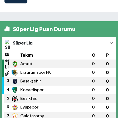
Süper Lig Puan Durumu
Süper Lig
#
Takım
O
P
1
Amed
0
0
2
Erzurumspor FK
0
0
3
Başakşehir
0
0
4
Kocaelispor
0
0
5
Beşiktaş
0
0
6
Eyüpspor
0
0
7
Galatasaray
0
0