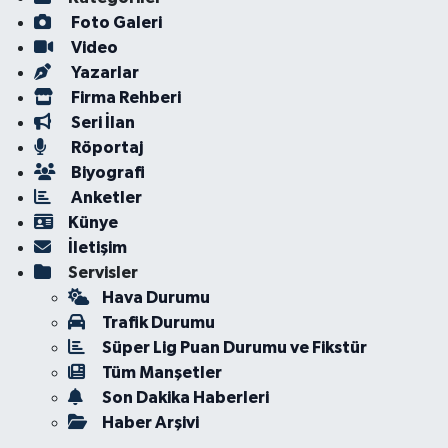
Foto Galeri
Video
Yazarlar
Firma Rehberi
Seri İlan
Röportaj
Biyografi
Anketler
Künye
İletişim
Servisler
Hava Durumu
Trafik Durumu
Süper Lig Puan Durumu ve Fikstür
Tüm Manşetler
Son Dakika Haberleri
Haber Arşivi