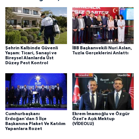
Şehrin Kalbinde Güvenli
İBB Başkanvekili Nuri Aslan,
Yaşam: Ticari, Sanayi ve
Tuzla Gerçeklerini Anlattı
Bireysel Alanlarda Üst
Düzey Pest Kontrol
Cumhurbaşkanı
Ekrem İmamoğlu ve Özgür
Erdoğan’dan 5 İlçe
Özel’e Açık Mektup
Başkanına Plaket Ve Katılım
(VİDEOLU)
Yapanlara Rozet