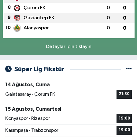
8
Çorum FK
0
0
9
Gaziantep FK
0
0
10
Alanyaspor
0
0
Detaylar için tıklayın
Süper Lig Fikstür
14 Ağustos, Cuma
Galatasaray - Çorum FK
21:30
15 Ağustos, Cumartesi
Konyaspor - Rizespor
19:00
Kasımpaşa - Trabzonspor
19:00