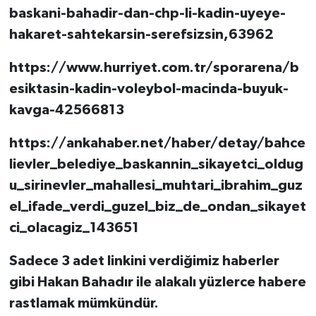
baskani-bahadir-dan-chp-li-kadin-uyeye-
hakaret-sahtekarsin-serefsizsin,63962
https://www.hurriyet.com.tr/sporarena/b
esiktasin-kadin-voleybol-macinda-buyuk-
kavga-42566813
https://ankahaber.net/haber/detay/bahce
lievler_belediye_baskannin_sikayetci_oldug
u_sirinevler_mahallesi_muhtari_ibrahim_guz
el_ifade_verdi_guzel_biz_de_ondan_sikayet
ci_olacagiz_143651
Sadece 3 adet linkini verdiğimiz haberler
gibi Hakan Bahadır ile alakalı yüzlerce habere
rastlamak mümkündür.