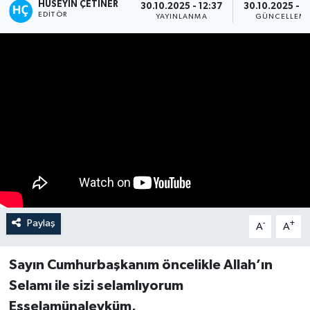
HÜSEYIN ÇETINER
30.10.2025 - 12:37
30.10.2025 - 13
EDITÖR
YAYINLANMA
GÜNCELLEM
Paylaş
-
+
A
A
Sayın Cumhurbaşkanım öncelikle Allah’ın
Selamı ile sizi selamlıyorum
Esselamünaleyküm,