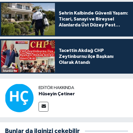
Şehrin Kalbinde Güvenli Yaşam:
Ticari, Sanayi ve Bireysel
Alanlarda Üst Düzey Pest
Kontrol
Tacettin Akdağ CHP
Zeytinburnu ilçe Başkanı
Olarak Atandı
EDITÖR HAKKINDA
Hüseyin Çetiner
Bunlar da ilginizi çekebilir