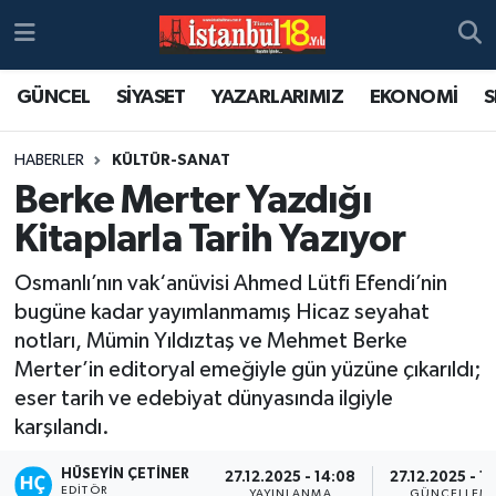
GÜNCEL
SİYASET
YAZARLARIMIZ
EKONOMİ
S
HABERLER
KÜLTÜR-SANAT
Berke Merter Yazdığı
Kitaplarla Tarih Yazıyor
Osmanlı’nın vak‘anüvisi Ahmed Lütfi Efendi’nin
bugüne kadar yayımlanmamış Hicaz seyahat
notları, Mümin Yıldıztaş ve Mehmet Berke
Merter’in editoryal emeğiyle gün yüzüne çıkarıldı;
eser tarih ve edebiyat dünyasında ilgiyle
karşılandı.
HÜSEYIN ÇETINER
27.12.2025 - 14:08
27.12.2025 - 1
EDITÖR
YAYINLANMA
GÜNCELLEM