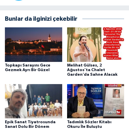
Bunlar da ilginizi çekebilir
Topkapı Sarayını Gece
Melihat Gülses, 2
Gezmek Ayrı Bir Güzel
Ağustos’ta Chalet
Garden’da Sahne Alacak
Epik Sanat Tiyatrosunda
Tadımlık Sözler Kitabı
Sanat Dolu Bir Dönem
Okuru İle Buluştu