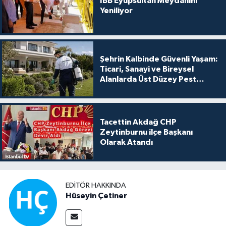
İBB Eyüpsultan Meydanını
Yeniliyor
Şehrin Kalbinde Güvenli Yaşam:
Ticari, Sanayi ve Bireysel
Alanlarda Üst Düzey Pest
Kontrol
Tacettin Akdağ CHP
Zeytinburnu ilçe Başkanı
Olarak Atandı
EDITÖR HAKKINDA
Hüseyin Çetiner