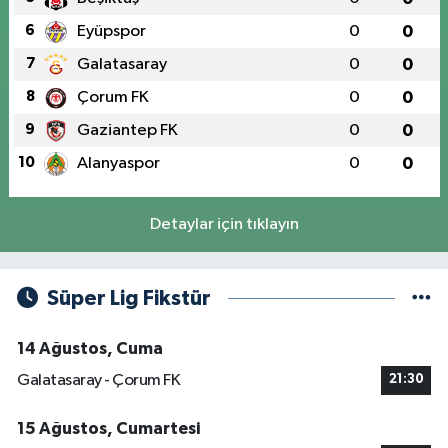
6
Eyüpspor
0
0
7
Galatasaray
0
0
8
Çorum FK
0
0
9
Gaziantep FK
0
0
10
Alanyaspor
0
0
Detaylar için tıklayın
Süper Lig Fikstür
14 Ağustos, Cuma
Galatasaray - Çorum FK
21:30
15 Ağustos, Cumartesi