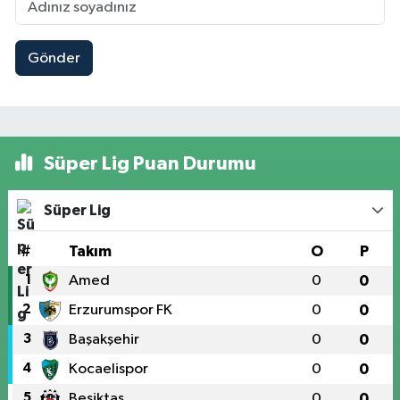
Gönder
Süper Lig Puan Durumu
Süper Lig
#
Takım
O
P
1
Amed
0
0
2
Erzurumspor FK
0
0
3
Başakşehir
0
0
4
Kocaelispor
0
0
5
Beşiktaş
0
0