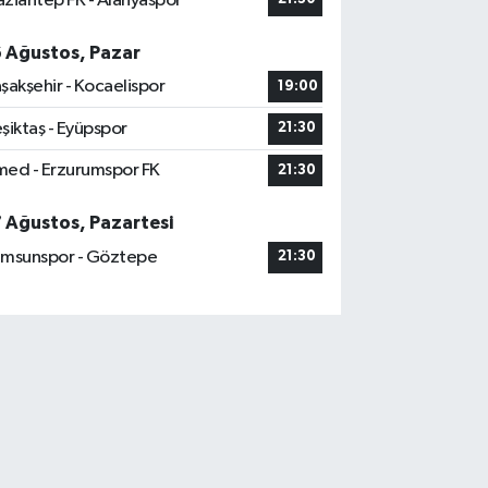
ziantep FK - Alanyaspor
6 Ağustos, Pazar
şakşehir - Kocaelispor
19:00
şiktaş - Eyüpspor
21:30
ed - Erzurumspor FK
21:30
7 Ağustos, Pazartesi
msunspor - Göztepe
21:30