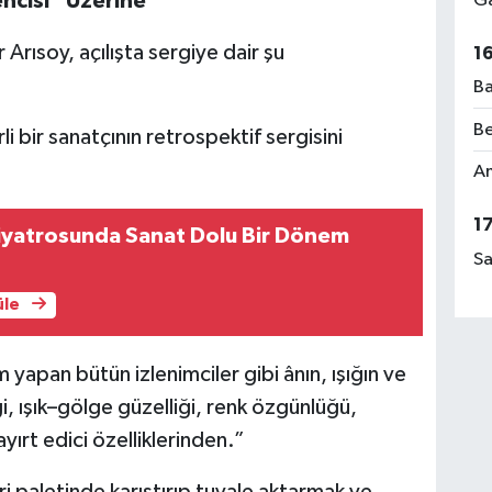
ncisi” Üzerine
Ga
rısoy, açılışta sergiye dair şu
1
Ba
Be
 bir sanatçının retrospektif sergisini
Am
1
a Sanat Dolu Bir Dönem
Sa
üle
yapan bütün izlenimciler gibi ânın, ışığın ve
ği, ışık–gölge güzelliği, renk özgünlüğü,
yırt edici özelliklerinden.”
ri paletinde karıştırıp tuvale aktarmak ve