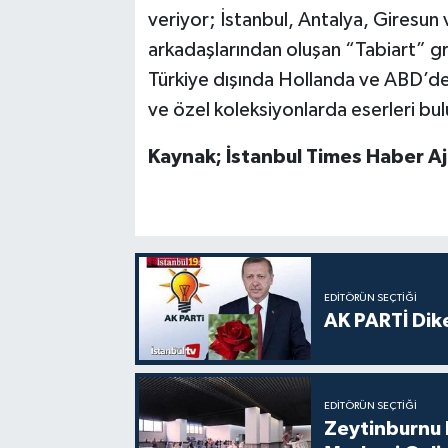
veriyor; İstanbul, Antalya, Giresun 
arkadaşlarından oluşan “Tabiart” g
Türkiye dışında Hollanda ve ABD’de s
ve özel koleksiyonlarda eserleri bu
Kaynak; İstanbul Times Haber Aj
EDITÖRÜN SEÇTIĞI
AK PARTİ Dike
EDITÖRÜN SEÇTIĞI
Zeytinburnu 