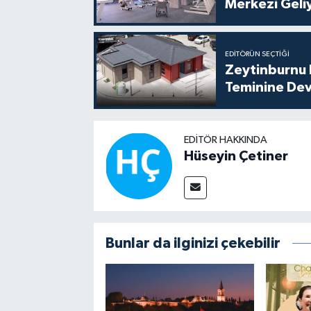
Merkezi Geli
EDITÖRÜN SEÇTIĞI
Zeytinburnu B
Teminine De
EDITÖR HAKKINDA
Hüseyin Çetiner
Bunlar da ilginizi çekebilir