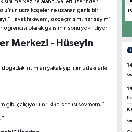
kisini merkezine alan tuvalleri üzerinden
olu’nun ücra köşelerine uzanan geniş bir
1
rgiyi “Hayat hikâyem, özgeçmişim, her şeyim”
r öğrencisi olarak gelişimin sonu yok” diyor.
er Merkezi - Hüseyin
1
doğadaki ritimleri yakalayıp içimizdekilerle
Ga
1
Ko
m gibi çalışıyorum; ikinci seansı sevmem.”
Ka
.”
Ge