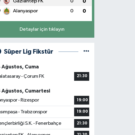
9
Gaziantep FK
0
0
0
Alanyaspor
0
0
Detaylar için tıklayın
Süper Lig Fikstür
4 Ağustos, Cuma
latasaray - Çorum FK
21:30
5 Ağustos, Cumartesi
nyaspor - Rizespor
19:00
sımpaşa - Trabzonspor
19:00
nçlerbirliği S.K. - Fenerbahçe
21:30
21:30