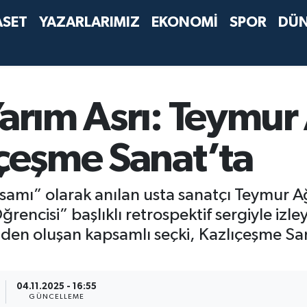
ASET
YAZARLARIMIZ
EKONOMİ
SPOR
DÜ
Yarım Asrı: Teymur
ıçeşme Sanat’ta
ssamı” olarak anılan usta sanatçı Teymur A
rencisi” başlıklı retrospektif sergiyle izle
nden oluşan kapsamlı seçki, Kazlıçeşme Sa
.
04.11.2025 - 16:55
GÜNCELLEME