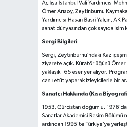
Açılışa İstanbul Vali Yardımcısı Me
Ömer Arısoy, Zeytinburnu Kaymaka
Yardımcısı Hasan Basri Yalçın, AK Par
sanat dünyasından çok sayıda isim k
Sergi Bilgileri
Sergi, Zeytinburnu’ndaki Kazlıçeşm
ziyarete açık. Küratörlüğünü Ömer 
yaklaşık 165 eser yer alıyor. Progr
canlı etüt yaparak izleyicilerle bir 
Sanatçı Hakkında (Kısa Biyografi
1953, Gürcistan doğumlu. 1976’da B
Sanatlar Akademisi Resim Bölümü me
ardından 1995’te Türkiye’ye yerleşti