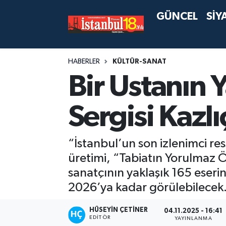
GÜNCEL
SİY
HABERLER
KÜLTÜR-SANAT
Bir Ustanın 
Sergisi Kazl
“İstanbul’un son izlenimci re
üretimi, “Tabiatın Yorulmaz Öğ
sanatçının yaklaşık 165 eseri
2026’ya kadar görülebilecek
HÜSEYIN ÇETINER
04.11.2025 - 16:41
EDITÖR
YAYINLANMA