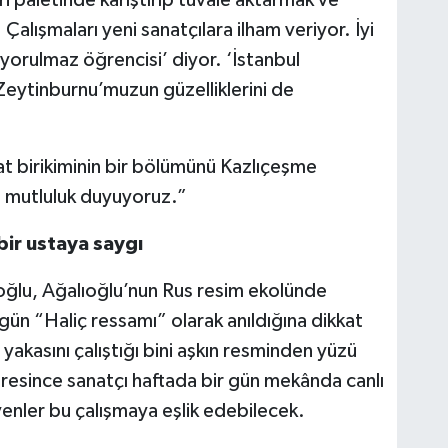
 Çalışmaları yeni sanatçılara ilham veriyor. İyi
 yorulmaz öğrencisi’ diyor. ‘İstanbul
; Zeytinburnu’muzun güzelliklerini de
at birikiminin bir bölümünü Kazlıçeşme
 mutluluk duyuyoruz.”
bir ustaya saygı
oğlu, Ağalıoğlu’nun Rus resim ekolünde
gün “Haliç ressamı” olarak anıldığına dikkat
i yakasını çalıştığı bini aşkın resminden yüzü
üresince sanatçı haftada bir gün mekânda canlı
enler bu çalışmaya eşlik edebilecek.