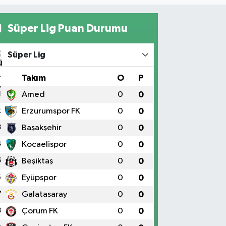
Süper Lig Puan Durumu
Süper Lig
#
Takım
O
P
1
Amed
0
0
2
Erzurumspor FK
0
0
3
Başakşehir
0
0
4
Kocaelispor
0
0
5
Beşiktaş
0
0
6
Eyüpspor
0
0
7
Galatasaray
0
0
8
Çorum FK
0
0