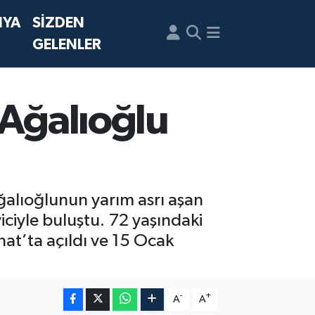
NYA
SİZDEN
GELENLER
 Ağalıoğlu
ğalıoğlunun yarım asrı aşan
yiciyle buluştu. 72 yaşındaki
nat’ta açıldı ve 15 Ocak
-
+
A
A