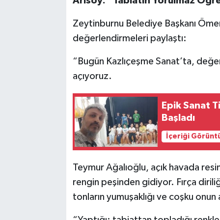
Arısoy: “Tabiatın Yorulmaz Öğre
Zeytinburnu Belediye Başkanı Ömer A
değerlendirmeleri paylaştı:
“Bugün Kazlıçeşme Sanat’ta, değerli
açıyoruz.
Epik Sanat Tiyatrosund
Başladı
İçeriği Görünt
Teymur Ağalıoğlu, açık havada resim 
rengin peşinden gidiyor. Fırça dirili
tonların yumuşaklığı ve coşku onun a
“Yaptığı; tabiattan topladığı renkle