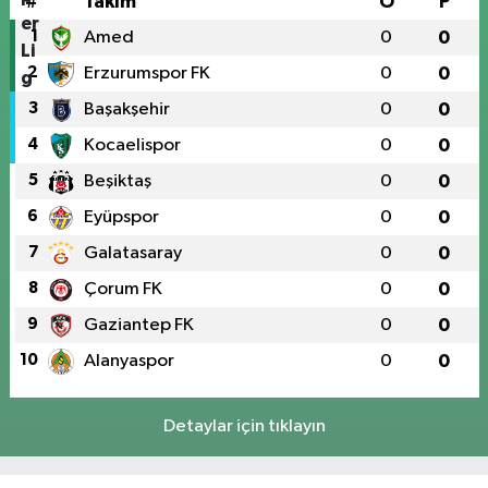
#
Takım
O
P
1
Amed
0
0
2
Erzurumspor FK
0
0
3
Başakşehir
0
0
4
Kocaelispor
0
0
5
Beşiktaş
0
0
6
Eyüpspor
0
0
7
Galatasaray
0
0
8
Çorum FK
0
0
9
Gaziantep FK
0
0
10
Alanyaspor
0
0
Detaylar için tıklayın