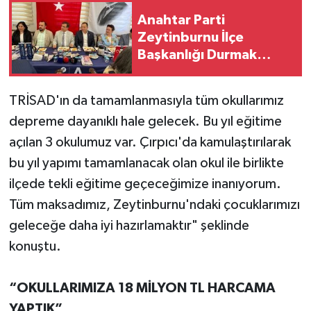
Anahtar Parti
Zeytinburnu İlçe
Başkanlığı Durmak
Bilmiyor (VİDEOLU)
TRİSAD'ın da tamamlanmasıyla tüm okullarımız
depreme dayanıklı hale gelecek. Bu yıl eğitime
açılan 3 okulumuz var. Çırpıcı'da kamulaştırılarak
bu yıl yapımı tamamlanacak olan okul ile birlikte
ilçede tekli eğitime geçeceğimize inanıyorum.
Tüm maksadımız, Zeytinburnu'ndaki çocuklarımızı
geleceğe daha iyi hazırlamaktır" şeklinde
konuştu.
“OKULLARIMIZA 18 MİLYON TL HARCAMA
YAPTIK”