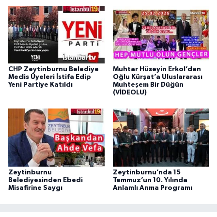
CHP Zeytinburnu Belediye
Muhtar Hüseyin Erkol’dan
Meclis Üyeleri İstifa Edip
Oğlu Kürşat’a Uluslararası
Yeni Partiye Katıldı
Muhteşem Bir Düğün
(VİDEOLU)
Zeytinburnu
Zeytinburnu’nda 15
Belediyesinden Ebedi
Temmuz’un 10. Yılında
Misafirine Saygı
Anlamlı Anma Programı