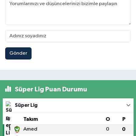
Gönder
Süper Lig Puan Durumu
Süper Lig
#
Takım
O
P
1
Amed
0
0