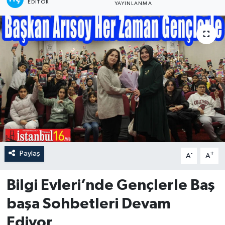
EDITÖR
YAYINLANMA
Paylaş
-
+
A
A
Bilgi Evleri’nde Gençlerle Baş
başa Sohbetleri Devam
Ediyor