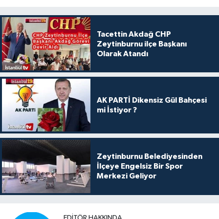
Tacettin Akdağ CHP
Zeytinburnu ilçe Başkanı
Olarak Atandı
AK PARTİ Dikensiz Gül Bahçesi
mi İstiyor ?
Zeytinburnu Belediyesinden
İlçeye Engelsiz Bir Spor
Merkezi Geliyor
EDITÖR HAKKINDA