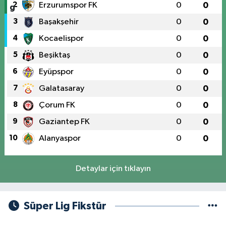
2
Erzurumspor FK
0
0
3
Başakşehir
0
0
4
Kocaelispor
0
0
5
Beşiktaş
0
0
6
Eyüpspor
0
0
7
Galatasaray
0
0
8
Çorum FK
0
0
9
Gaziantep FK
0
0
10
Alanyaspor
0
0
Detaylar için tıklayın
Süper Lig Fikstür