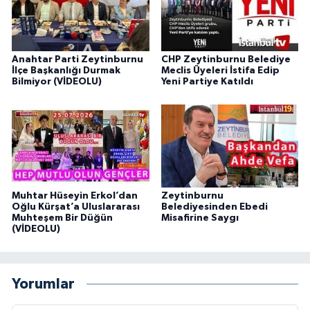
Anahtar Parti Zeytinburnu
CHP Zeytinburnu Belediye
İlçe Başkanlığı Durmak
Meclis Üyeleri İstifa Edip
Bilmiyor (VİDEOLU)
Yeni Partiye Katıldı
Muhtar Hüseyin Erkol’dan
Zeytinburnu
Oğlu Kürşat’a Uluslararası
Belediyesinden Ebedi
Muhteşem Bir Düğün
Misafirine Saygı
(VİDEOLU)
Yorumlar