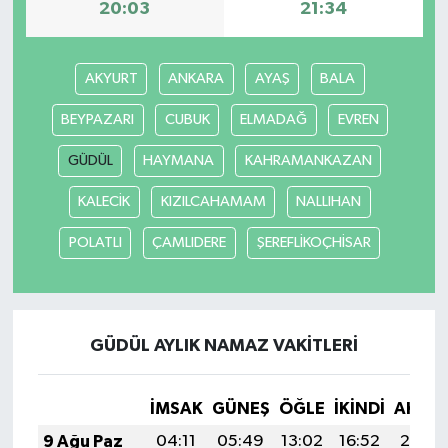
20:03
21:34
AKYURT
ANKARA
AYAŞ
BALA
BEYPAZARI
CUBUK
ELMADAĞ
EVREN
GÜDÜL
HAYMANA
KAHRAMANKAZAN
KALECİK
KIZILCAHAMAM
NALLIHAN
POLATLI
ÇAMLIDERE
ŞEREFLİKOÇHİSAR
GÜDÜL AYLIK NAMAZ VAKITLERI
İMSAK
GÜNEŞ
ÖĞLE
İKINDI
AKŞA
9 Ağu Paz
04:11
05:49
13:02
16:52
20:04