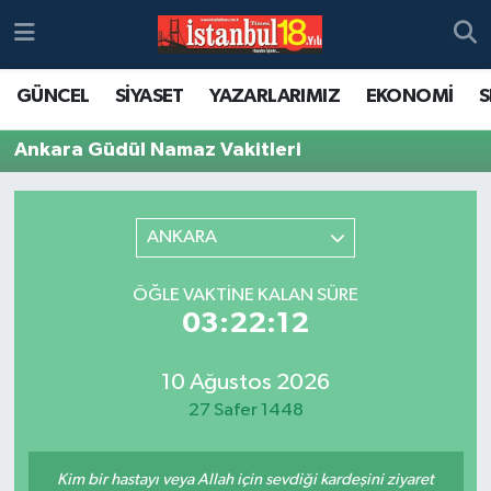
GÜNCEL
SİYASET
YAZARLARIMIZ
EKONOMİ
S
Ankara Güdül Namaz Vakitleri
ANKARA
ÖĞLE VAKTINE KALAN SÜRE
03:22:12
10 Ağustos 2026
27 Safer 1448
Kim bir hastayı veya Allah için sevdiği kardeşini ziyaret