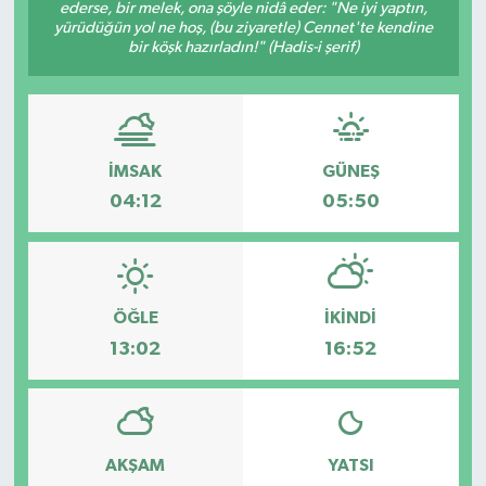
ederse, bir melek, ona şöyle nidâ eder: "Ne iyi yaptın,
yürüdüğün yol ne hoş, (bu ziyaretle) Cennet'te kendine
bir köşk hazırladın!" (Hadis-i şerif)
İMSAK
GÜNEŞ
04:12
05:50
ÖĞLE
İKINDI
13:02
16:52
AKŞAM
YATSI