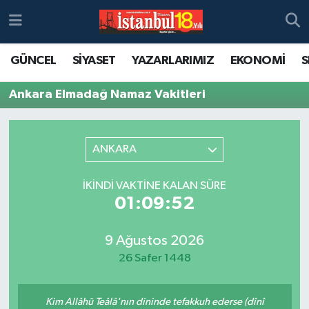
GÜNCEL
SİYASET
YAZARLARIMIZ
EKONOMİ
S
Ankara Elmadağ Namaz Vakitleri
ANKARA
İKINDI VAKTINE KALAN SÜRE
01:09:52
9 Ağustos 2026
26 Safer 1448
Kim Allâhü Teâlâ'nın dininde tefakkuh ederse (dînî