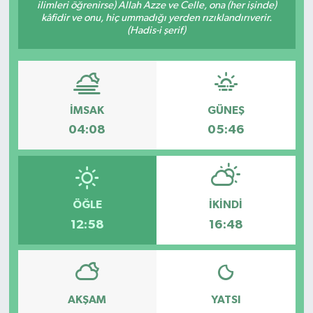
ilimleri öğrenirse) Allah Azze ve Celle, ona (her işinde)
kâfidir ve onu, hiç ummadığı yerden rızıklandırıverir.
(Hadis-i şerif)
İMSAK
GÜNEŞ
04:08
05:46
ÖĞLE
İKINDI
12:58
16:48
AKŞAM
YATSI