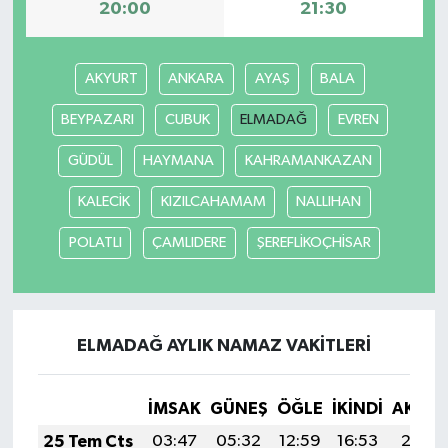
20:00
21:30
AKYURT
ANKARA
AYAŞ
BALA
BEYPAZARI
CUBUK
ELMADAĞ
EVREN
GÜDÜL
HAYMANA
KAHRAMANKAZAN
KALECİK
KIZILCAHAMAM
NALLIHAN
POLATLI
ÇAMLIDERE
ŞEREFLİKOÇHİSAR
ELMADAĞ AYLIK NAMAZ VAKITLERI
İMSAK
GÜNEŞ
ÖĞLE
İKINDI
AKŞA
25 Tem Cts
03:47
05:32
12:59
16:53
20:15