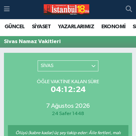
GÜNCEL
SİYASET
YAZARLARIMIZ
EKONOMİ
S
Sivas Namaz Vakitleri
SİVAS
ÖĞLE VAKTINE KALAN SÜRE
04:12:24
7 Ağustos 2026
24 Safer 1448
Ölüyü (kabre kadar) üç şey takip eder: Âile fertleri, malı