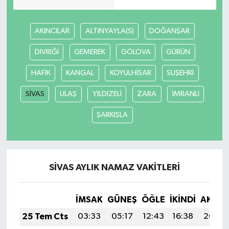
AKINCILAR
ALTINYAYLA(S)
DOĞANŞAR
DİVRİĞİ
GEMEREK
GÖLOVA
GÜRÜN
HAFİK
KANGAL
KOYULHİSAR
SUŞEHRİ
SİVAS
ULAŞ
YILDIZELİ
ZARA
İMRANLI
ŞARKIŞLA
SİVAS AYLIK NAMAZ VAKITLERI
İMSAK
GÜNEŞ
ÖĞLE
İKINDI
AKŞA
25 Tem Cts
03:33
05:17
12:43
16:38
20:00