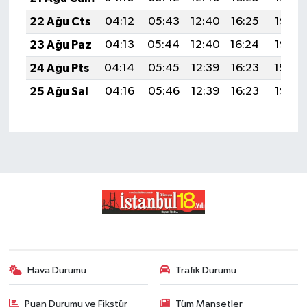
22 Ağu Cts
04:12
05:43
12:40
16:25
19:27
23 Ağu Paz
04:13
05:44
12:40
16:24
19:25
24 Ağu Pts
04:14
05:45
12:39
16:23
19:24
25 Ağu Sal
04:16
05:46
12:39
16:23
19:22
Hava Durumu
Trafik Durumu
Puan Durumu ve Fikstür
Tüm Manşetler