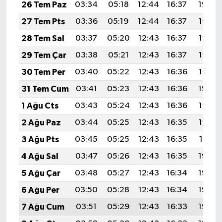
26 Tem Paz
03:34
05:18
12:44
16:37
19:59
27 Tem Pts
03:36
05:19
12:44
16:37
19:58
28 Tem Sal
03:37
05:20
12:43
16:37
19:57
29 Tem Çar
03:38
05:21
12:43
16:37
19:56
30 Tem Per
03:40
05:22
12:43
16:36
19:55
31 Tem Cum
03:41
05:23
12:43
16:36
19:54
1 Ağu Cts
03:43
05:24
12:43
16:36
19:53
2 Ağu Paz
03:44
05:25
12:43
16:35
19:52
3 Ağu Pts
03:45
05:25
12:43
16:35
19:51
4 Ağu Sal
03:47
05:26
12:43
16:35
19:50
5 Ağu Çar
03:48
05:27
12:43
16:34
19:49
6 Ağu Per
03:50
05:28
12:43
16:34
19:48
7 Ağu Cum
03:51
05:29
12:43
16:33
19:46