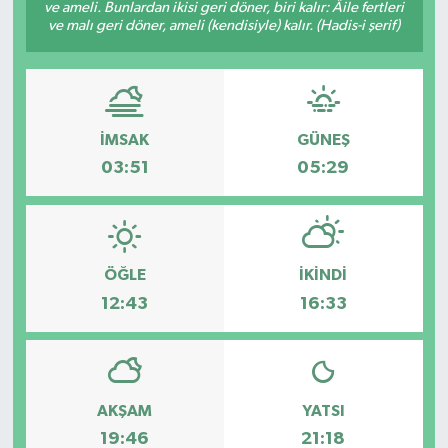
ve ameli. Bunlardan ikisi geri döner, biri kalır: Âile fertleri
ve malı geri döner, ameli (kendisiyle) kalır. (Hadis-i şerif)
İMSAK
GÜNEŞ
03:51
05:29
ÖĞLE
İKINDI
12:43
16:33
AKŞAM
YATSI
19:46
21:18