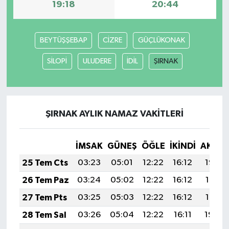
19:18
20:44
BEYTÜŞŞEBAP
CİZRE
GÜÇLÜKONAK
SİLOPİ
ULUDERE
İDİL
ŞIRNAK
ŞIRNAK AYLIK NAMAZ VAKITLERI
İMSAK
GÜNEŞ
ÖĞLE
İKINDI
AKŞA
25 Tem Cts
03:23
05:01
12:22
16:12
19:32
26 Tem Paz
03:24
05:02
12:22
16:12
19:31
27 Tem Pts
03:25
05:03
12:22
16:12
19:31
28 Tem Sal
03:26
05:04
12:22
16:11
19:30