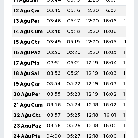
11 Ağu Sal
03:44
05:15
12:20
16:07
19:16
12 Ağu Çar
03:45
05:16
12:20
16:07
19:14
13 Ağu Per
03:46
05:17
12:20
16:06
19:13
14 Ağu Cum
03:48
05:18
12:20
16:06
19:12
15 Ağu Cts
03:49
05:19
12:20
16:05
19:11
16 Ağu Paz
03:50
05:20
12:20
16:05
19:09
17 Ağu Pts
03:51
05:21
12:19
16:04
19:08
18 Ağu Sal
03:53
05:21
12:19
16:03
19:07
19 Ağu Çar
03:54
05:22
12:19
16:03
19:06
20 Ağu Per
03:55
05:23
12:19
16:02
19:04
21 Ağu Cum
03:56
05:24
12:18
16:02
19:03
22 Ağu Cts
03:57
05:25
12:18
16:01
19:02
23 Ağu Paz
03:58
05:26
12:18
16:00
19:00
24 Ağu Pts
04:00
05:27
12:18
16:00
18:59