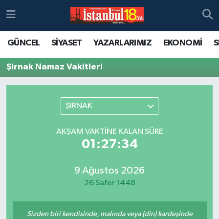
GÜNCEL
SİYASET
YAZARLARIMIZ
EKONOMİ
S
Şirnak Namaz Vakitleri
ŞIRNAK
AKŞAM VAKTINE KALAN SÜRE
01:27:34
9 Ağustos 2026
26 Safer 1448
Sizden biri kendisinde, malında veya (din) kardeşinde