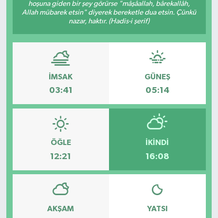
hoşuna giden bir şey görürse "mâşâallah, bârekallâh,
Allah mübarek etsin" diyerek bereketle dua etsin. Çünkü
nazar, haktır. (Hadis-i şerif)
İMSAK
GÜNEŞ
03:41
05:14
ÖĞLE
İKINDI
12:21
16:08
AKŞAM
YATSI