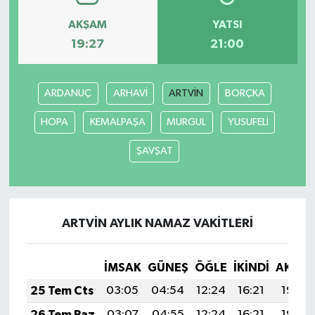
AKŞAM
YATSI
19:27
21:00
ARDANUÇ
ARHAVİ
ARTVİN
BORÇKA
HOPA
KEMALPAŞA
MURGUL
YUSUFELİ
ŞAVŞAT
ARTVİN AYLIK NAMAZ VAKITLERI
İMSAK
GÜNEŞ
ÖĞLE
İKINDI
AKŞA
25 Tem Cts
03:05
04:54
12:24
16:21
19:44
26 Tem Paz
03:07
04:55
12:24
16:21
19:43