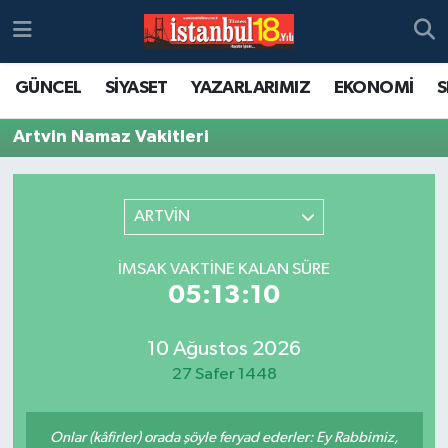
GÜNCEL
SİYASET
YAZARLARIMIZ
EKONOMİ
S
Artvin Namaz Vakitleri
ARTVİN
İMSAK VAKTINE KALAN SÜRE
05:13:10
10 Ağustos 2026
27 Safer 1448
Onlar (kâfirler) orada şöyle feryad ederler: Ey Rabbimiz,