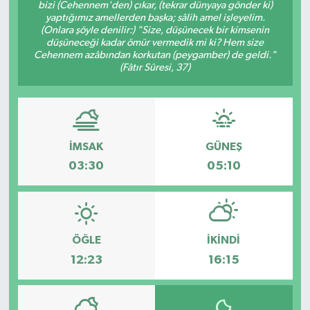
bizi (Cehennem'den) çıkar, (tekrar dünyaya gönder ki)
yaptığımız amellerden başka; sâlih amel işleyelim.
(Onlara şöyle denilir:) "Size, düşünecek bir kimsenin
düşüneceği kadar ömür vermedik mi ki? Hem size
Cehennem azâbından korkutan (peygamber) de geldi."
(Fâtır Sûresi, 37)
İMSAK
GÜNEŞ
03:30
05:10
ÖĞLE
İKINDI
12:23
16:15