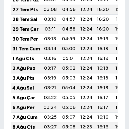
27 Tem Pts
03:08
04:56
12:24
16:20
19:42
28 Tem Sal
03:10
04:57
12:24
16:20
19:41
29 Tem Çar
03:11
04:58
12:24
16:20
19:40
30 Tem Per
03:13
04:59
12:24
16:19
19:39
31 Tem Cum
03:14
05:00
12:24
16:19
19:38
1 Ağu Cts
03:16
05:01
12:24
16:19
19:37
2 Ağu Paz
03:17
05:02
12:24
16:18
19:36
3 Ağu Pts
03:19
05:03
12:24
16:18
19:35
4 Ağu Sal
03:21
05:04
12:24
16:18
19:34
5 Ağu Çar
03:22
05:05
12:24
16:17
19:33
6 Ağu Per
03:24
05:06
12:24
16:17
19:32
7 Ağu Cum
03:25
05:07
12:24
16:16
19:30
8 Ağu Cts
03:27
05:08
12:23
16:16
19:29