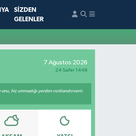
NYA
SİZDEN
GELENLER
7 Ağustos 2026
24 Safer 1448
e onu, hiç ummadığı yerden rızıklandırıverir.