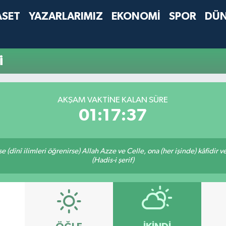
ASET
YAZARLARIMIZ
EKONOMİ
SPOR
DÜ
i
AKŞAM VAKTINE KALAN SÜRE
01:17:37
 (dînî ilimleri öğrenirse) Allah Azze ve Celle, ona (her işinde) kâfidir v
(Hadis-i şerif)