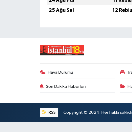
24 Ağu Pts
11 Rebi
25 Ağu Sal
12 Rebi
Hava Durumu
Tr
Son Dakika Haberleri
Ha
RSS
Copyright © 2024. Her hakkı saklıdı