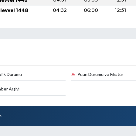
ulevvel 1448
04:31
05:59
12:51
ulevvel 1448
04:32
06:00
12:51
afik Durumu
Puan Durumu ve Fikstür
ber Arşivi
r.