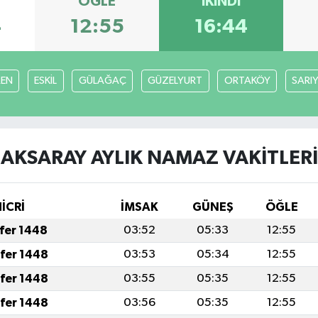
ÖĞLE
İKINDI
4
12:55
16:44
EN
ESKİL
GÜLAĞAÇ
GÜZELYURT
ORTAKÖY
SARI
AKSARAY AYLIK NAMAZ VAKITLERI
HİCRİ
İMSAK
GÜNEŞ
ÖĞLE
afer 1448
03:52
05:33
12:55
afer 1448
03:53
05:34
12:55
afer 1448
03:55
05:35
12:55
afer 1448
03:56
05:35
12:55