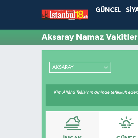
GÜNCEL
SİY
Aksaray Namaz Vakitler
AKSARAY
Kim Allâhü Teâlâ'nın dininde tefakkuh ederse