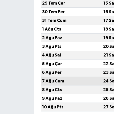
29 Tem Çar
15 S
30 Tem Per
16 S
31 Tem Cum
17 S
1 Ağu Cts
18 S
2 Ağu Paz
19 S
3 Ağu Pts
20 S
4 Ağu Sal
21 S
5 Ağu Çar
22 S
6 Ağu Per
23 S
7 Ağu Cum
24 S
8 Ağu Cts
25 S
9 Ağu Paz
26 S
10 Ağu Pts
27 S