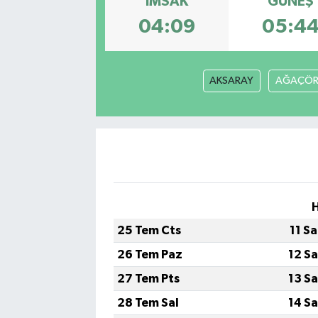
İMSAK
GÜNEŞ
04:09
05:4
AKSARAY
AĞAÇÖR
25 Tem Cts
11 S
26 Tem Paz
12 S
27 Tem Pts
13 S
28 Tem Sal
14 S