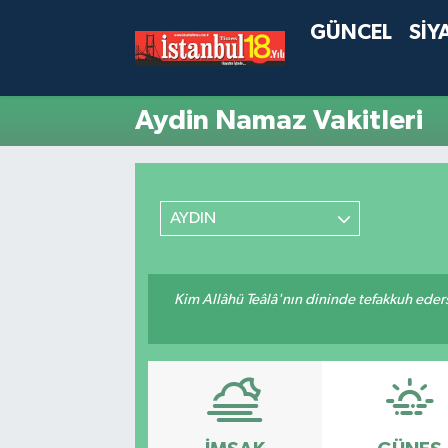
GÜNCEL
SİY
Aydin Namaz Vakitleri
AYDIN
Kim Allâhü Teâlâ'nın dininde tefakkuh ederse