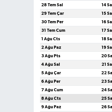
28 Tem Sal
14 S
29 Tem Çar
15 S
30 Tem Per
16 S
31 Tem Cum
17 S
1 Ağu Cts
18 S
2 Ağu Paz
19 S
3 Ağu Pts
20 S
4 Ağu Sal
21 S
5 Ağu Çar
22 S
6 Ağu Per
23 S
7 Ağu Cum
24 S
8 Ağu Cts
25 S
9 Ağu Paz
26 S