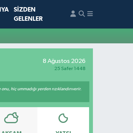
NYA
SİZDEN
GELENLER
8 Ağustos 2026
25 Safer 1448
e onu, hiç ummadığı yerden rızıklandırıverir.