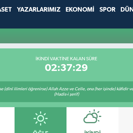
ASET
YAZARLARIMIZ
EKONOMİ
SPOR
DÜ
İKINDI VAKTINE KALAN SÜRE
02:37:29
 (dînî ilimleri öğrenirse) Allah Azze ve Celle, ona (her işinde) kâfidir v
(Hadis-i şerif)