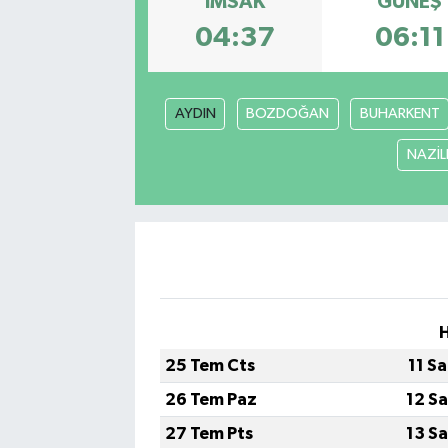
İMSAK
GÜNEŞ
04:37
06:11
AYDIN
BOZDOĞAN
BUHARKENT
NAZİLL
25 Tem Cts
11 S
26 Tem Paz
12 S
27 Tem Pts
13 S