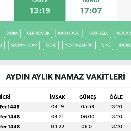
ÖĞLE
İKINDI
13:19
17:07
DİDİM
GERMENCİK
KARACASU
KARPUZLU
KOÇAR
İ
SULTANHİSAR
SÖKE
YENİPAZAR (A)
ÇİNE
İNCİR
AYDIN AYLIK NAMAZ VAKITLERI
HİCRİ
İMSAK
GÜNEŞ
ÖĞLE
afer 1448
04:19
05:59
13:20
afer 1448
04:21
06:00
13:20
afer 1448
04:22
06:01
13:20