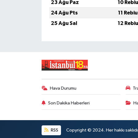
23 Ağu Paz
10 Rebi
24 Ağu Pts
11 Rebi
25 Ağu Sal
12 Rebi
Hava Durumu
Tr
Son Dakika Haberleri
Ha
RSS
Copyright © 2024. Her hakkı saklıdı