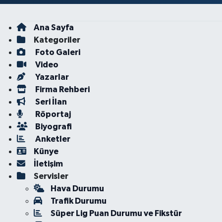
Ana Sayfa
Kategoriler
Foto Galeri
Video
Yazarlar
Firma Rehberi
Seri İlan
Röportaj
Biyografi
Anketler
Künye
İletişim
Servisler
Hava Durumu
Trafik Durumu
Süper Lig Puan Durumu ve Fikstür