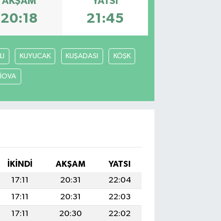
AKŞAM
YATSI
20:18
21:45
LI
KUYUCAK
KUŞADASI
KÖŞK
LİOVA
İKINDI
AKŞAM
YATSI
17:11
20:31
22:04
17:11
20:31
22:03
17:11
20:30
22:02