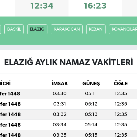
3
12:34
16:23
BASKİL
ELAZIĞ
KARAKOÇAN
KEBAN
KOVANCILA
ELAZIĞ AYLIK NAMAZ VAKITLERI
İCRİ
İMSAK
GÜNEŞ
ÖĞLE
afer 1448
03:30
05:11
12:35
afer 1448
03:31
05:12
12:35
afer 1448
03:32
05:13
12:35
afer 1448
03:34
05:14
12:35
afer 1448
03:35
05:15
12:35