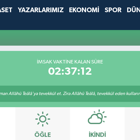
ASET
YAZARLARIMIZ
EKONOMİ
SPOR
DÜ
İMSAK VAKTINE KALAN SÜRE
02:37:12
an Allâhü Teâlâ'ya tevekkül et. Zira Allâhü Teâlâ, tevekkül eden kullarını
ÖĞLE
İKINDI