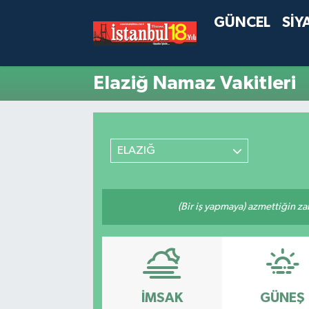
GÜNCEL
SİY
Elaziğ Namaz Vakitleri
ELAZIĞ
(Bir iş yapmaya) azmettiğin zam
İMSAK
GÜNEŞ