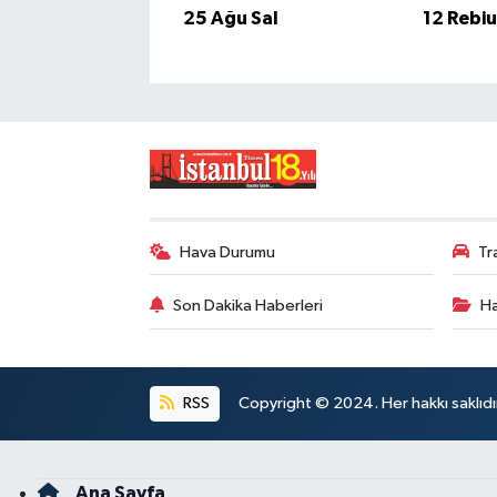
25 Ağu Sal
12 Rebi
Hava Durumu
Tr
Son Dakika Haberleri
Ha
RSS
Copyright © 2024. Her hakkı saklıdı
Ana Sayfa