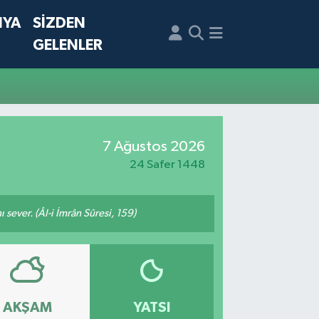
NYA
SİZDEN
GELENLER
7 Ağustos 2026
24 Safer 1448
 sever. (Âl-i İmrân Sûresi, 159)
AKŞAM
YATSI