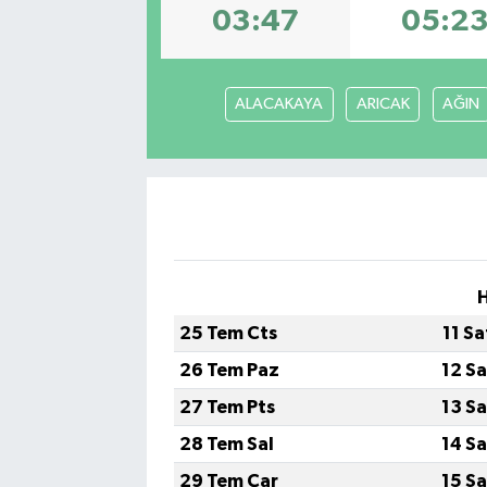
03:47
05:2
ALACAKAYA
ARICAK
AĞIN
H
25 Tem Cts
11 S
26 Tem Paz
12 S
27 Tem Pts
13 S
28 Tem Sal
14 S
29 Tem Çar
15 S