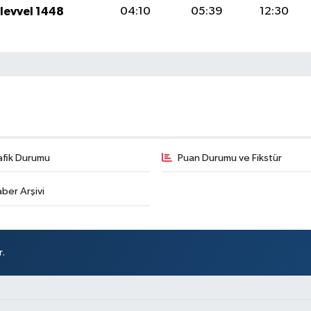
ulevvel 1448
04:10
05:39
12:30
afik Durumu
Puan Durumu ve Fikstür
ber Arşivi
r.