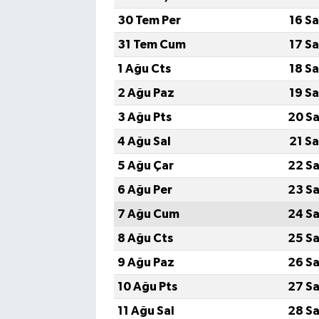
30 Tem Per
16 S
31 Tem Cum
17 S
1 Ağu Cts
18 S
2 Ağu Paz
19 S
3 Ağu Pts
20 Sa
4 Ağu Sal
21 S
5 Ağu Çar
22 Sa
6 Ağu Per
23 Sa
7 Ağu Cum
24 Sa
8 Ağu Cts
25 Sa
9 Ağu Paz
26 Sa
10 Ağu Pts
27 Sa
11 Ağu Sal
28 Sa