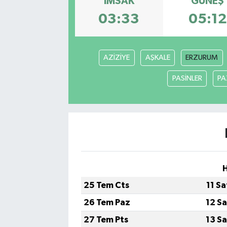
İMSAK
GÜNEŞ
03:33
05:12
AZİZİYE
AŞKALE
ERZURUM
PASİNLER
PA
H
25 Tem Cts
11 S
26 Tem Paz
12 S
27 Tem Pts
13 S