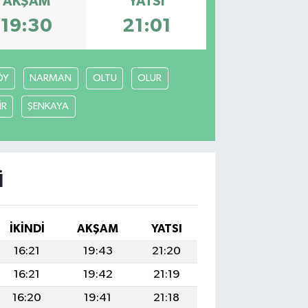
AKŞAM
YATSI
19:30
21:01
ÖY
NARMAN
OLTU
OLUR
İR
ŞENKAYA
I
İKINDI
AKŞAM
YATSI
16:21
19:43
21:20
16:21
19:42
21:19
16:20
19:41
21:18