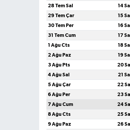
28 Tem Sal
14 S
29 Tem Çar
15 S
30 Tem Per
16 S
31 Tem Cum
17 S
1 Ağu Cts
18 S
2 Ağu Paz
19 S
3 Ağu Pts
20 Sa
4 Ağu Sal
21 S
5 Ağu Çar
22 Sa
6 Ağu Per
23 Sa
7 Ağu Cum
24 Sa
8 Ağu Cts
25 Sa
9 Ağu Paz
26 Sa