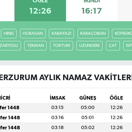
ÖĞLE
İKINDI
12:26
16:17
HINIS
HORASAN
KARAYAZI
KARAÇOBAN
KÖPRÜK
ZARYOLU
TEKMAN
TORTUM
UZUNDERE
ÇAT
İSP
ERZURUM AYLIK NAMAZ VAKITLER
İCRİ
İMSAK
GÜNEŞ
ÖĞLE
afer 1448
03:15
05:00
12:26
afer 1448
03:16
05:01
12:26
afer 1448
03:18
05:02
12:26