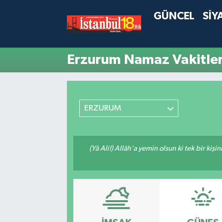
GÜNCEL
SİY
Erzurum Namaz Vakitler
ERZURUM
(Yâ Ali!) Allâh'a yemin olsun ki tek bir kiş