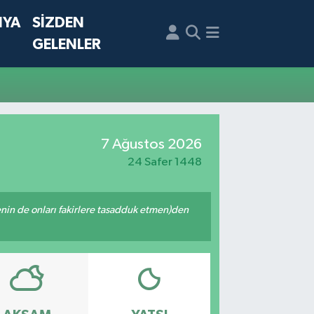
NYA
SİZDEN
GELENLER
7 Ağustos 2026
24 Safer 1448
 senin de onları fakirlere tasadduk etmen)den