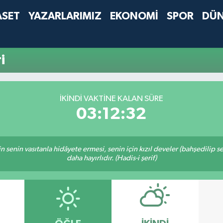
ASET
YAZARLARIMIZ
EKONOMİ
SPOR
DÜ
i
İKINDI VAKTINE KALAN SÜRE
03:12:32
inin senin vasıtanla hidâyete ermesi, senin için kızıl develer (bahşedilip
daha hayırlıdır. (Hadis-i şerif)