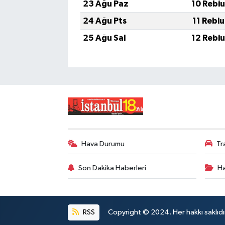
23 Ağu Paz
10 Rebi
24 Ağu Pts
11 Rebi
25 Ağu Sal
12 Rebi
Hava Durumu
Tr
Son Dakika Haberleri
Ha
RSS
Copyright © 2024. Her hakkı saklıdı