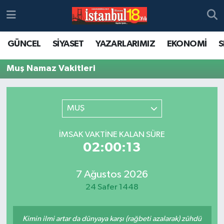
GÜNCEL
SİYASET
YAZARLARIMIZ
EKONOMİ
S
Muş Namaz Vakitleri
MUŞ
İMSAK VAKTINE KALAN SÜRE
02:00:13
7 Ağustos 2026
24 Safer 1448
Kimin ilmi artar da dünyaya karşı (rağbeti azalarak) zühdü