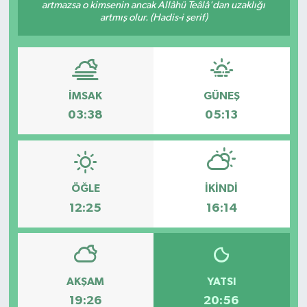
artmazsa o kimsenin ancak Allâhü Teâlâ'dan uzaklığı
artmış olur. (Hadis-i şerif)
İMSAK
GÜNEŞ
03:38
05:13
ÖĞLE
İKINDI
12:25
16:14
AKŞAM
YATSI
19:26
20:56