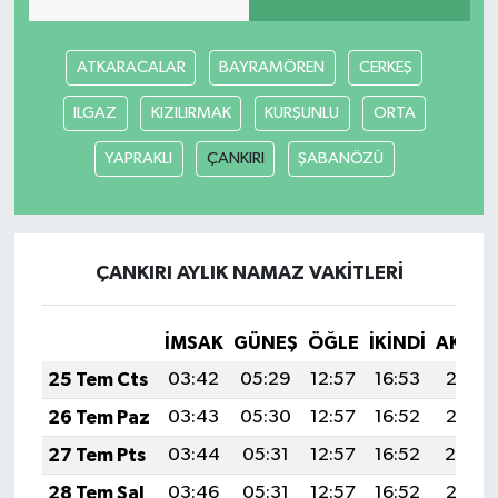
ATKARACALAR
BAYRAMÖREN
CERKEŞ
ILGAZ
KIZILIRMAK
KURŞUNLU
ORTA
YAPRAKLI
ÇANKIRI
ŞABANÖZÜ
ÇANKIRI AYLIK NAMAZ VAKITLERI
İMSAK
GÜNEŞ
ÖĞLE
İKINDI
AKŞA
25 Tem Cts
03:42
05:29
12:57
16:53
20:15
26 Tem Paz
03:43
05:30
12:57
16:52
20:15
27 Tem Pts
03:44
05:31
12:57
16:52
20:14
28 Tem Sal
03:46
05:31
12:57
16:52
20:13