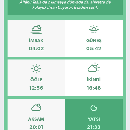
Allâhü Teâlâ da o kimseye dünyada da, âhirette de
kolaylık ihsân buyurur. (Hadis-i şerif)
İMSAK
GÜNEŞ
04:02
05:42
ÖĞLE
İKINDI
12:56
16:48
AKŞAM
YATSI
20:01
21:33