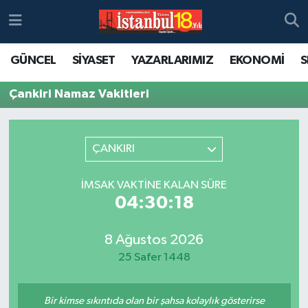
GÜNCEL
SİYASET
YAZARLARIMIZ
EKONOMİ
S
Çankiri Namaz Vakitleri
ÇANKIRI
İMSAK VAKTINE KALAN SÜRE
04:30:18
8 Ağustos 2026
25 Safer 1448
Bir kimse sıkıntıda olan bir şahsa kolaylık gösterirse