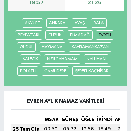
19:57
21:26
AKYURT
ANKARA
AYAŞ
BALA
BEYPAZARI
CUBUK
ELMADAĞ
EVREN
GÜDÜL
HAYMANA
KAHRAMANKAZAN
KALECİK
KIZILCAHAMAM
NALLIHAN
POLATLI
ÇAMLIDERE
ŞEREFLİKOÇHİSAR
EVREN AYLIK NAMAZ VAKITLERI
İMSAK
GÜNEŞ
ÖĞLE
İKINDI
AKŞA
25 Tem Cts
03:50
05:32
12:56
16:49
20:11