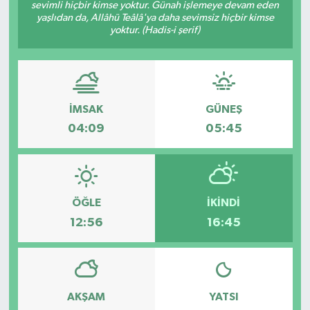
sevimli hiçbir kimse yoktur. Günah işlemeye devam eden
yaşlıdan da, Allâhü Teâlâ'ya daha sevimsiz hiçbir kimse
yoktur. (Hadis-i şerif)
İMSAK
GÜNEŞ
04:09
05:45
ÖĞLE
İKINDI
12:56
16:45
AKŞAM
YATSI