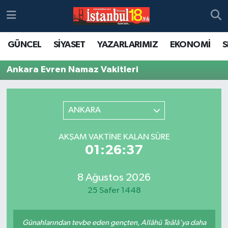
GÜNCEL
SİYASET
YAZARLARIMIZ
EKONOMİ
S
Ankara Evren Namaz Vakitleri
ANKARA
AKŞAM VAKTINE KALAN SÜRE
01:26:37
8 Ağustos 2026
25 Safer 1448
Günahlarından tevbe eden gençten, Allâhü Teâlâ'ya daha