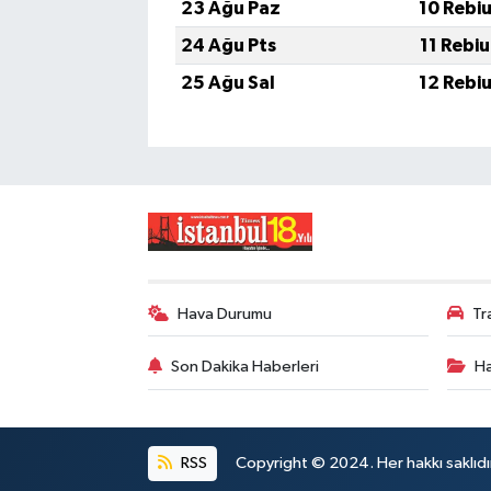
23 Ağu Paz
10 Rebi
24 Ağu Pts
11 Rebi
25 Ağu Sal
12 Rebi
Hava Durumu
Tr
Son Dakika Haberleri
Ha
RSS
Copyright © 2024. Her hakkı saklıdı