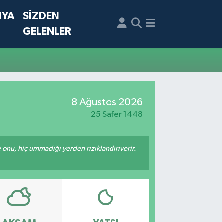
NYA
SİZDEN
GELENLER
8 Ağustos 2026
25 Safer 1448
e onu, hiç ummadığı yerden rızıklandırıverir.