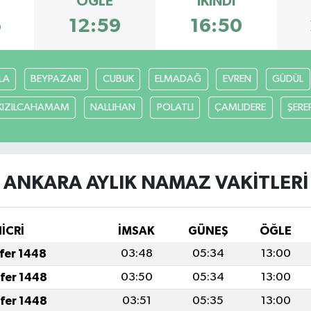
ÖĞLE
İKINDI
6
12:59
16:50
LA
BEYPAZARI
CUBUK
ELMADAĞ
EVREN
GÜDÜL
KIZILCAHAMAM
NALLIHAN
POLATLI
ÇAMLIDERE
ŞERE
ANKARA AYLIK NAMAZ VAKITLERI
HİCRİ
İMSAK
GÜNEŞ
ÖĞLE
afer 1448
03:48
05:34
13:00
afer 1448
03:50
05:34
13:00
afer 1448
03:51
05:35
13:00