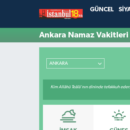
GÜNCEL
SİY
Ankara Namaz Vakitleri
ANKARA
Kim Allâhü Teâlâ'nın dininde tefakkuh ederse