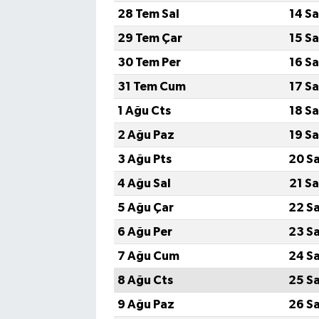
28 Tem Sal
14 S
29 Tem Çar
15 S
30 Tem Per
16 S
31 Tem Cum
17 S
1 Ağu Cts
18 S
2 Ağu Paz
19 S
3 Ağu Pts
20 S
4 Ağu Sal
21 S
5 Ağu Çar
22 S
6 Ağu Per
23 S
7 Ağu Cum
24 S
8 Ağu Cts
25 S
9 Ağu Paz
26 S