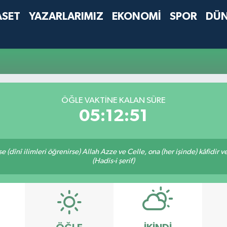
ASET
YAZARLARIMIZ
EKONOMİ
SPOR
DÜ
ÖĞLE VAKTINE KALAN SÜRE
05:12:51
 (dînî ilimleri öğrenirse) Allah Azze ve Celle, ona (her işinde) kâfidir v
(Hadis-i şerif)