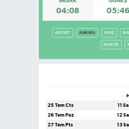
İMSAK
GÜNEŞ
04:08
05:4
AKYURT
ANKARA
AYAŞ
BA
KALECİK
25 Tem Cts
11 S
26 Tem Paz
12 S
27 Tem Pts
13 S