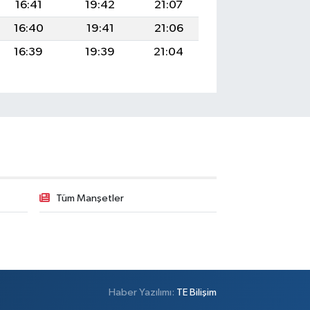
16:41
19:42
21:07
16:40
19:41
21:06
16:39
19:39
21:04
Tüm Manşetler
Haber Yazılımı:
TE Bilişim