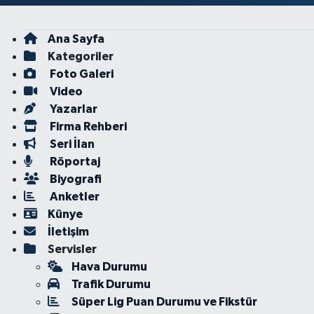
Ana Sayfa
Kategoriler
Foto Galeri
Video
Yazarlar
Firma Rehberi
Seri İlan
Röportaj
Biyografi
Anketler
Künye
İletişim
Servisler
Hava Durumu
Trafik Durumu
Süper Lig Puan Durumu ve Fikstür