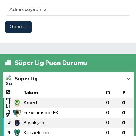
Gönder
Süper Lig Puan Durumu
Süper Lig
#
Takım
O
P
1
Amed
0
0
2
Erzurumspor FK
0
0
3
Başakşehir
0
0
4
Kocaelispor
0
0