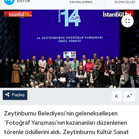
EDITÖR
YAYINLANMA
GÜNCELLEM
Paylaş
-
+
A
A
Zeytinburnu Belediyesi’nin gelenekselleşen
‘Fotoğraf Yarışması’nın kazananları düzenlenen
törenle ödüllerini aldı. Zeytinburnu Kültür Sanat