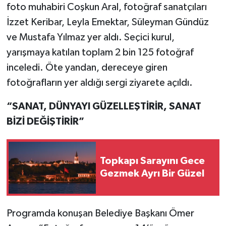
foto muhabiri Coşkun Aral, fotoğraf sanatçıları
İzzet Keribar, Leyla Emektar, Süleyman Gündüz
ve Mustafa Yılmaz yer aldı. Seçici kurul,
yarışmaya katılan toplam 2 bin 125 fotoğraf
inceledi. Öte yandan, dereceye giren
fotoğrafların yer aldığı sergi ziyarete açıldı.
“SANAT, DÜNYAYI GÜZELLEŞTİRİR, SANAT
BİZİ DEĞİŞTİRİR”
Topkapı Sarayını Gece
Gezmek Ayrı Bir Güzel
Programda konuşan Belediye Başkanı Ömer