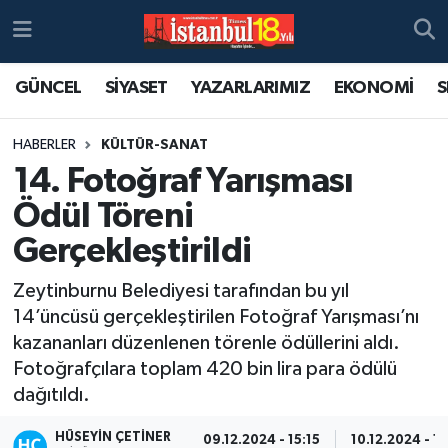
GÜNCEL
SİYASET
YAZARLARIMIZ
EKONOMİ
S
HABERLER
KÜLTÜR-SANAT
14. Fotoğraf Yarışması
Ödül Töreni
Gerçekleştirildi
Zeytinburnu Belediyesi tarafından bu yıl
14’üncüsü gerçekleştirilen Fotoğraf Yarışması’nı
kazananları düzenlenen törenle ödüllerini aldı.
Fotoğrafçılara toplam 420 bin lira para ödülü
dağıtıldı.
HÜSEYIN ÇETINER
09.12.2024 - 15:15
10.12.2024 - 1