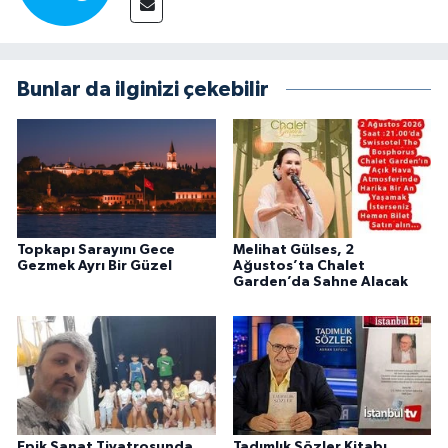
Bunlar da ilginizi çekebilir
Topkapı Sarayını Gece
Melihat Gülses, 2
Gezmek Ayrı Bir Güzel
Ağustos’ta Chalet
Garden’da Sahne Alacak
Epik Sanat Tiyatrosunda
Tadımlık Sözler Kitabı