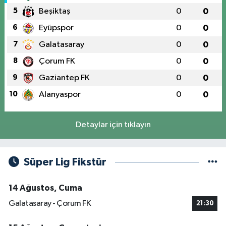
5
Beşiktaş
0
0
6
Eyüpspor
0
0
7
Galatasaray
0
0
8
Çorum FK
0
0
9
Gaziantep FK
0
0
10
Alanyaspor
0
0
Detaylar için tıklayın
Süper Lig Fikstür
14 Ağustos, Cuma
Galatasaray - Çorum FK
21:30