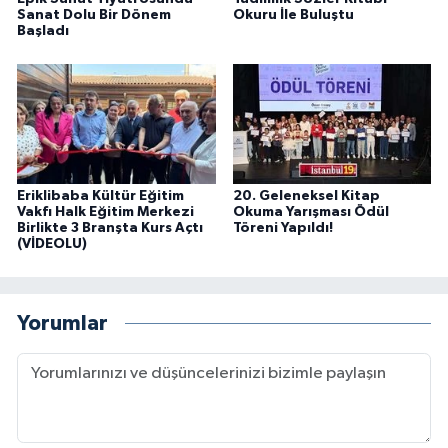
Sanat Dolu Bir Dönem
Okuru İle Buluştu
Başladı
Eriklibaba Kültür Eğitim
20. Geleneksel Kitap
Vakfı Halk Eğitim Merkezi
Okuma Yarışması Ödül
Birlikte 3 Branşta Kurs Açtı
Töreni Yapıldı!
(VİDEOLU)
Yorumlar