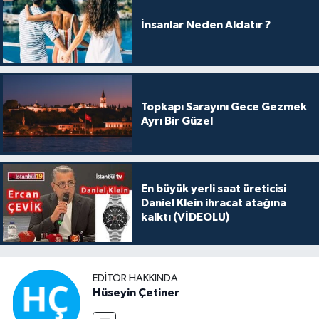
İnsanlar Neden Aldatır ?
Topkapı Sarayını Gece Gezmek
Ayrı Bir Güzel
En büyük yerli saat üreticisi
Daniel Klein ihracat atağına
kalktı (VİDEOLU)
EDITÖR HAKKINDA
Hüseyin Çetiner