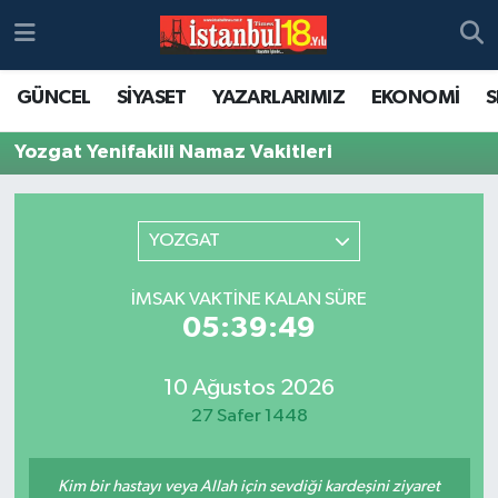
GÜNCEL
SİYASET
YAZARLARIMIZ
EKONOMİ
S
Yozgat Yenifakili Namaz Vakitleri
YOZGAT
İMSAK VAKTINE KALAN SÜRE
05:39:49
10 Ağustos 2026
27 Safer 1448
Kim bir hastayı veya Allah için sevdiği kardeşini ziyaret