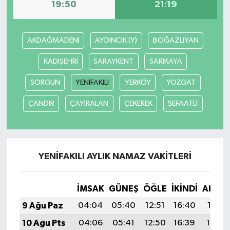
19:50
21:19
AKDAĞMADENİ
AYDINCIK (Y)
BOĞAZLIYAN
KADIŞEHRİ
SARAYKENT
SARIKAYA
SORGUN
YENİFAKILI
YERKÖY
YOZGAT
ÇANDIR
ÇAYIRALAN
ÇEKEREK
ŞEFAATLİ
YENİFAKILI AYLIK NAMAZ VAKITLERI
İMSAK
GÜNEŞ
ÖĞLE
İKINDI
AKŞA
9 Ağu Paz
04:04
05:40
12:51
16:40
19:51
10 Ağu Pts
04:06
05:41
12:50
16:39
19:50