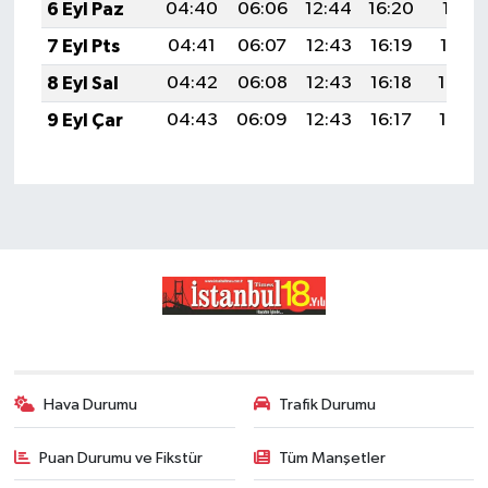
6 Eyl Paz
04:40
06:06
12:44
16:20
19:11
7 Eyl Pts
04:41
06:07
12:43
16:19
19:10
8 Eyl Sal
04:42
06:08
12:43
16:18
19:08
9 Eyl Çar
04:43
06:09
12:43
16:17
19:07
Hava Durumu
Trafik Durumu
Puan Durumu ve Fikstür
Tüm Manşetler