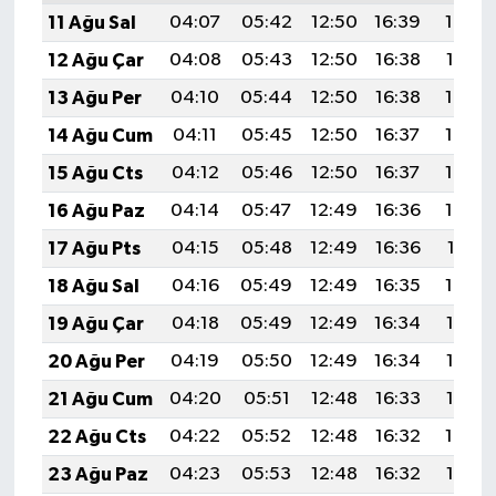
11 Ağu Sal
04:07
05:42
12:50
16:39
19:49
12 Ağu Çar
04:08
05:43
12:50
16:38
19:47
13 Ağu Per
04:10
05:44
12:50
16:38
19:46
14 Ağu Cum
04:11
05:45
12:50
16:37
19:45
15 Ağu Cts
04:12
05:46
12:50
16:37
19:44
16 Ağu Paz
04:14
05:47
12:49
16:36
19:42
17 Ağu Pts
04:15
05:48
12:49
16:36
19:41
18 Ağu Sal
04:16
05:49
12:49
16:35
19:40
19 Ağu Çar
04:18
05:49
12:49
16:34
19:38
20 Ağu Per
04:19
05:50
12:49
16:34
19:37
21 Ağu Cum
04:20
05:51
12:48
16:33
19:35
22 Ağu Cts
04:22
05:52
12:48
16:32
19:34
23 Ağu Paz
04:23
05:53
12:48
16:32
19:33