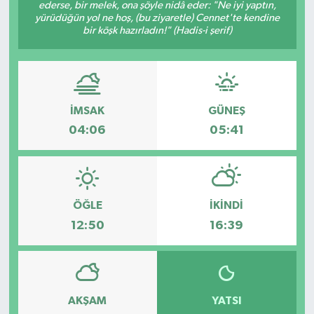
ederse, bir melek, ona şöyle nidâ eder: "Ne iyi yaptın,
yürüdüğün yol ne hoş, (bu ziyaretle) Cennet'te kendine
bir köşk hazırladın!" (Hadis-i şerif)
İMSAK
GÜNEŞ
04:06
05:41
ÖĞLE
İKINDI
12:50
16:39
AKŞAM
YATSI