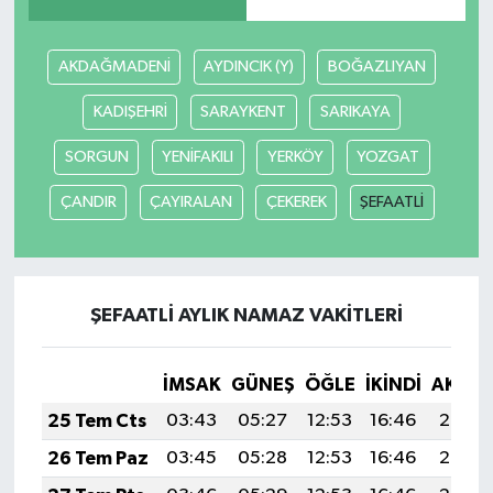
AKDAĞMADENİ
AYDINCIK (Y)
BOĞAZLIYAN
KADIŞEHRİ
SARAYKENT
SARIKAYA
SORGUN
YENİFAKILI
YERKÖY
YOZGAT
ÇANDIR
ÇAYIRALAN
ÇEKEREK
ŞEFAATLİ
ŞEFAATLİ AYLIK NAMAZ VAKITLERI
İMSAK
GÜNEŞ
ÖĞLE
İKINDI
AKŞA
25 Tem Cts
03:43
05:27
12:53
16:46
20:08
26 Tem Paz
03:45
05:28
12:53
16:46
20:07