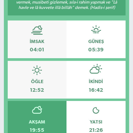
vermek, musibeti gizlemek, sıla-i rahim yapmak ve "Lâ
havle ve lâ kuvvete illâ billâh" demek. (Hadis-i şerif)
İMSAK
GÜNEŞ
04:01
05:39
ÖĞLE
İKINDI
12:52
16:42
AKŞAM
YATSI
19:55
21:26