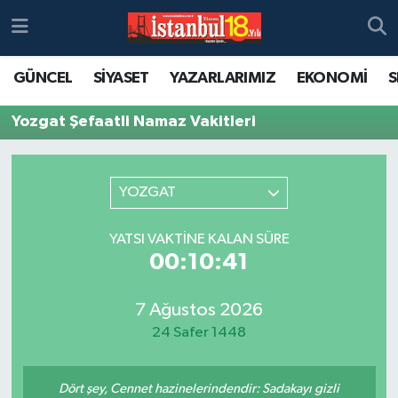
GÜNCEL
SİYASET
YAZARLARIMIZ
EKONOMİ
S
Yozgat Şefaatli Namaz Vakitleri
YOZGAT
YATSI VAKTINE KALAN SÜRE
00:10:41
7 Ağustos 2026
24 Safer 1448
Dört şey, Cennet hazinelerindendir: Sadakayı gizli