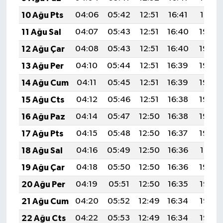
10 Ağu Pts
04:06
05:42
12:51
16:41
19:51
11 Ağu Sal
04:07
05:43
12:51
16:40
19:50
12 Ağu Çar
04:08
05:43
12:51
16:40
19:49
13 Ağu Per
04:10
05:44
12:51
16:39
19:48
14 Ağu Cum
04:11
05:45
12:51
16:39
19:46
15 Ağu Cts
04:12
05:46
12:51
16:38
19:45
16 Ağu Paz
04:14
05:47
12:50
16:38
19:44
17 Ağu Pts
04:15
05:48
12:50
16:37
19:42
18 Ağu Sal
04:16
05:49
12:50
16:36
19:41
19 Ağu Çar
04:18
05:50
12:50
16:36
19:40
20 Ağu Per
04:19
05:51
12:50
16:35
19:38
21 Ağu Cum
04:20
05:52
12:49
16:34
19:37
22 Ağu Cts
04:22
05:53
12:49
16:34
19:35