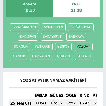
AKŞAM
YATSI
19:57
21:28
AKDAĞMADENİ
AYDINCIK (Y)
BOĞAZLIYAN
KADIŞEHRİ
SARAYKENT
SARIKAYA
SORGUN
YENİFAKILI
YERKÖY
YOZGAT
ÇANDIR
ÇAYIRALAN
ÇEKEREK
ŞEFAATLİ
YOZGAT AYLIK NAMAZ VAKITLERI
İMSAK
GÜNEŞ
ÖĞLE
İKINDI
AKŞA
25 Tem Cts
03:41
05:26
12:52
16:47
20:09