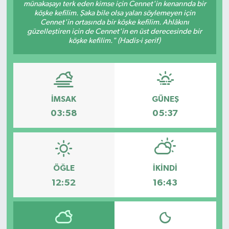
münakaşayı terk eden kimse için Cennet'in kenarında bir
köşke kefilim. Şaka bile olsa yalan söylemeyen için
Cennet'in ortasında bir köşke kefilim. Ahlâkını
güzelleştiren için de Cennet'in en üst derecesinde bir
köşke kefilim." (Hadis-i şerif)
İMSAK
GÜNEŞ
03:58
05:37
ÖĞLE
İKINDI
12:52
16:43