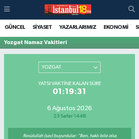
GÜNCEL
SİYASET
YAZARLARIMIZ
EKONOMİ
S
Yozgat Namaz Vakitleri
YOZGAT
YATSI VAKTINE KALAN SÜRE
01:19:31
6 Ağustos 2026
23 Safer 1448
Resûlullah (sav) buyurdular: "Ben, haklı bile olsa