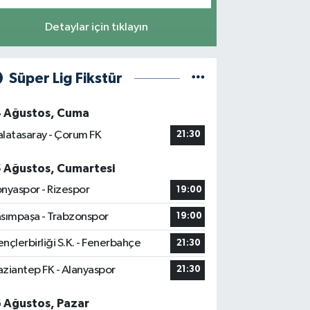
Detaylar için tıklayın
Süper Lig Fikstür
4 Ağustos, Cuma
latasaray - Çorum FK
21:30
5 Ağustos, Cumartesi
nyaspor - Rizespor
19:00
sımpaşa - Trabzonspor
19:00
nçlerbirliği S.K. - Fenerbahçe
21:30
ziantep FK - Alanyaspor
21:30
6 Ağustos, Pazar