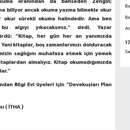
 okuma oranından da bahseden Zengin;
Ba
ma biliyor ancak okuma yazma bilmekle okur
Be
r okur sürekli okuma halindedir. Ama ben
bu algıyı yıkacaksınız.” dedi. Yazar
Am
ürdü: “Kitap, her gün her an yanımızda
1
. Yani kitaplar, boş zamanlarımızı dolduracak
Sa
nimizin sağlığını muhafaza etmek için yemek
kitaplardan almalıyız. Kitap okumadığımızda
lar.”
ndan Bilgi Evi üyeleri için “Devekuşları Plan
ı ( İTHA )