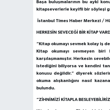
Başa buluşmalarının bu ayki kon
kitapseverlerle keyifli bir söyleşi 
İstanbul Times Haber Merkezi / H
HERKESİN SEVECEĞİ BİR KİTAP VARDI
“Kitap okumayı sevmek kolay iş değ
Kitap okumayı sevmeyen biri 
karşılaşmamıştır. Herkesin sevebile
istediğini biliyorsa ve kendini t
konusu değildir.” diyerek sözler
okuma alışkanlığını nasıl kazana
bulundu.
“ZİHNİMİZİ KİTAPLA BESLEYEBİLİRİ