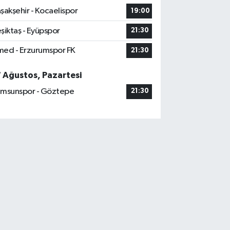
şakşehir - Kocaelispor
19:00
şiktaş - Eyüpspor
21:30
ed - Erzurumspor FK
21:30
7 Ağustos, Pazartesi
msunspor - Göztepe
21:30