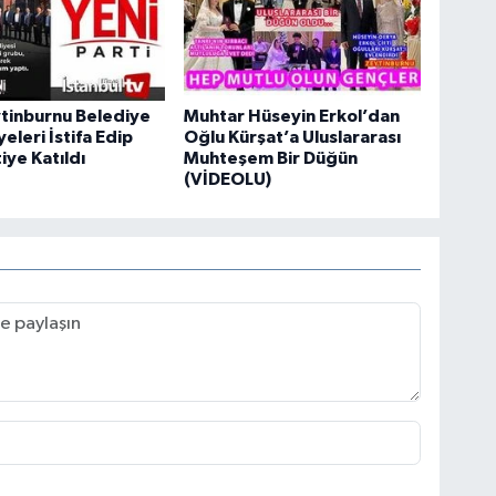
tinburnu Belediye
Muhtar Hüseyin Erkol’dan
eleri İstifa Edip
Oğlu Kürşat’a Uluslararası
iye Katıldı
Muhteşem Bir Düğün
(VİDEOLU)