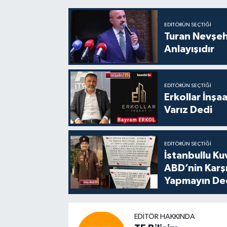
EDITÖRÜN SEÇTIĞI
Turan Nevşe
Anlayışıdır
EDITÖRÜN SEÇTIĞI
Erkollar İnş
Varız Dedi
EDITÖRÜN SEÇTIĞI
İstanbullu Ku
ABD’nin Karşı
Yapmayın De
EDITÖR HAKKINDA