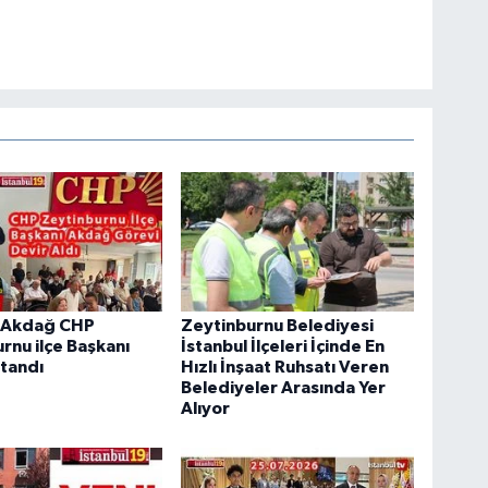
n Akdağ CHP
Zeytinburnu Belediyesi
rnu ilçe Başkanı
İstanbul İlçeleri İçinde En
tandı
Hızlı İnşaat Ruhsatı Veren
Belediyeler Arasında Yer
Alıyor