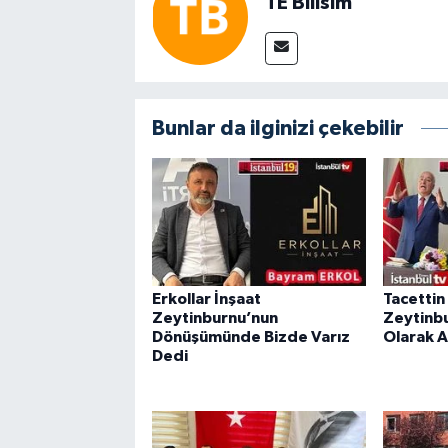
TE Bilisim
Bunlar da ilginizi çekebilir
Erkollar İnşaat
Tacetti
Zeytinburnu’nun
Zeytinbu
Dönüşümünde Bizde Varız
Olarak A
Dedi