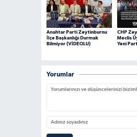
Anahtar Parti Zeytinburnu
CHP Zey
İlçe Başkanlığı Durmak
Meclis Üy
Bilmiyor (VİDEOLU)
Yeni Part
Yorumlar