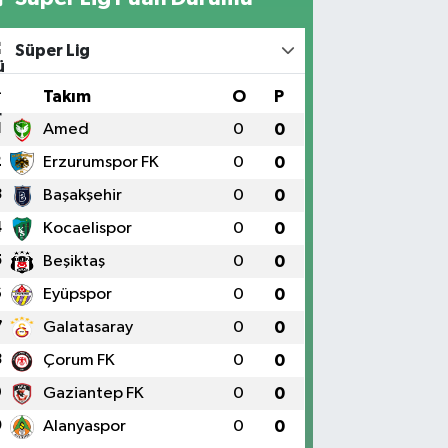
Süper Lig
#
Takım
O
P
1
Amed
0
0
2
Erzurumspor FK
0
0
3
Başakşehir
0
0
4
Kocaelispor
0
0
5
Beşiktaş
0
0
6
Eyüpspor
0
0
7
Galatasaray
0
0
8
Çorum FK
0
0
9
Gaziantep FK
0
0
0
Alanyaspor
0
0