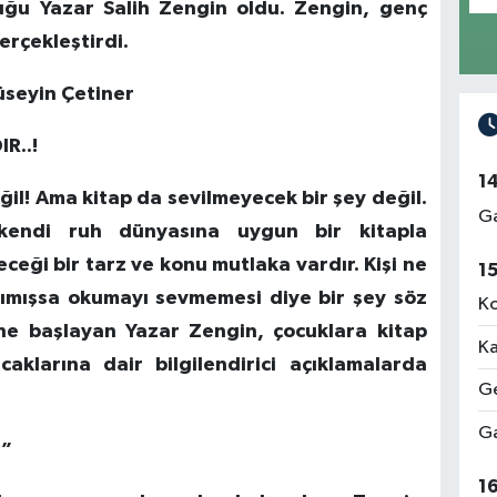
uğu Yazar Salih Zengin oldu. Zengin, genç
gerçekleştirdi.
üseyin Çetiner
R..!
1
il! Ama kitap da sevilmeyecek bir şey değil.
Ga
kendi ruh dünyasına uygun bir kitapla
ceği bir tarz ve konu mutlaka vardır. Kişi ne
1
anımışsa okumayı sevmemesi diye bir şey söz
Ko
ine başlayan Yazar Zengin, çocuklara kitap
Ka
caklarına dair bilgilendirici açıklamalarda
Ge
Ga
Z”
1