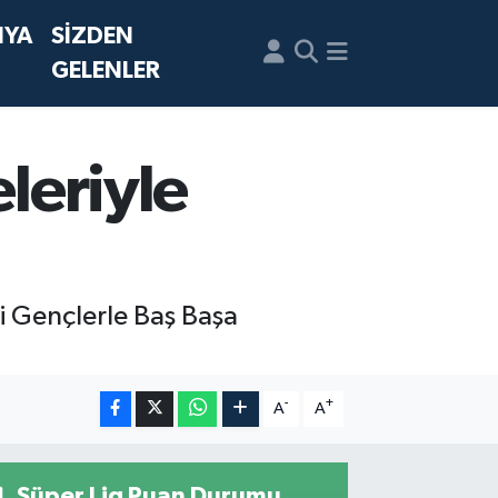
NYA
SİZDEN
GELENLER
eleriyle
ği Gençlerle Baş Başa
-
+
A
A
Süper Lig Puan Durumu