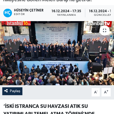
HÜSEYIN ÇETINER
16.12.2024 - 17:35
16.12.2024 - 1
EDITÖR
YAYINLANMA
GÜNCELLEM
Paylaş
-
+
A
A
‘İSKİ ISTRANCA SU HAVZASI ATIK SU