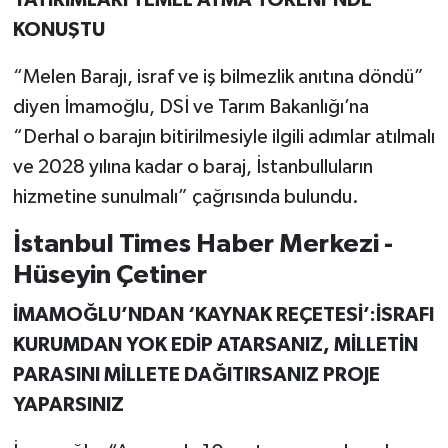
YATIRIMLARI TEMEL ATMA TÖRENİ’NDE
KONUŞTU
“Melen Barajı, israf ve iş bilmezlik anıtına döndü”
diyen İmamoğlu, DSİ ve Tarım Bakanlığı’na
“Derhal o barajın bitirilmesiyle ilgili adımlar atılmalı
ve 2028 yılına kadar o baraj, İstanbulluların
hizmetine sunulmalı” çağrısında bulundu.
İstanbul Times Haber Merkezi -
Hüseyin Çetiner
İMAMOĞLU’NDAN ‘KAYNAK REÇETESİ’:İSRAFI
KURUMDAN YOK EDİP ATARSANIZ, MİLLETİN
PARASINI MİLLETE DAĞITIRSANIZ PROJE
YAPARSINIZ