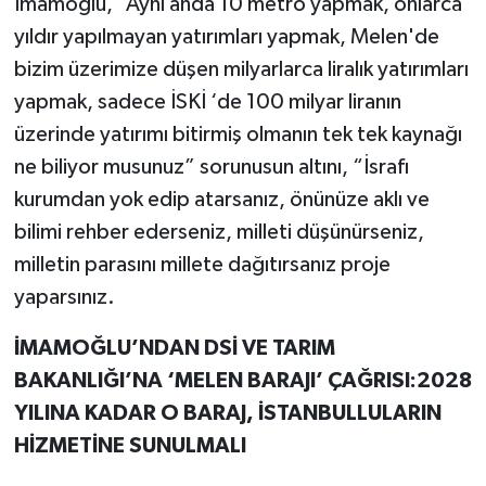
İmamoğlu, “Aynı anda 10 metro yapmak, onlarca
yıldır yapılmayan yatırımları yapmak, Melen'de
bizim üzerimize düşen milyarlarca liralık yatırımları
yapmak, sadece İSKİ ‘de 100 milyar liranın
üzerinde yatırımı bitirmiş olmanın tek tek kaynağı
ne biliyor musunuz” sorunusun altını, “İsrafı
kurumdan yok edip atarsanız, önünüze aklı ve
bilimi rehber ederseniz, milleti düşünürseniz,
milletin parasını millete dağıtırsanız proje
yaparsınız.
İMAMOĞLU’NDAN DSİ VE TARIM
BAKANLIĞI’NA ‘MELEN BARAJI’ ÇAĞRISI:2028
YILINA KADAR O BARAJ, İSTANBULLULARIN
HİZMETİNE SUNULMALI