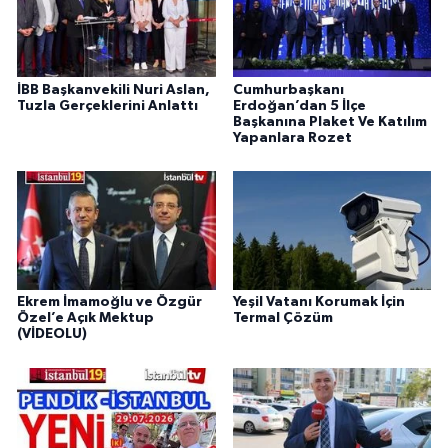
İBB Başkanvekili Nuri Aslan,
Cumhurbaşkanı
Tuzla Gerçeklerini Anlattı
Erdoğan’dan 5 İlçe
Başkanına Plaket Ve Katılım
Yapanlara Rozet
Ekrem İmamoğlu ve Özgür
Yeşil Vatanı Korumak İçin
Özel’e Açık Mektup
Termal Çözüm
(VİDEOLU)