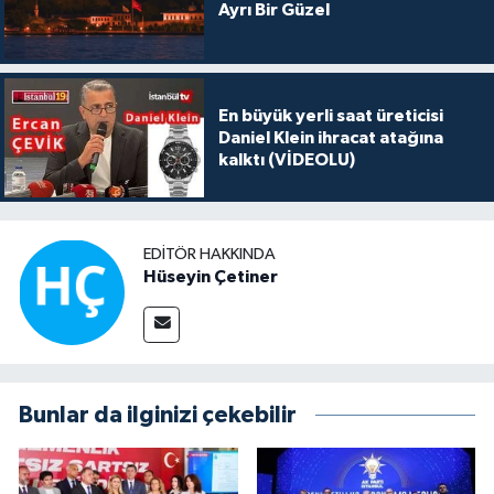
Ayrı Bir Güzel
En büyük yerli saat üreticisi
Daniel Klein ihracat atağına
kalktı (VİDEOLU)
EDITÖR HAKKINDA
Hüseyin Çetiner
Bunlar da ilginizi çekebilir