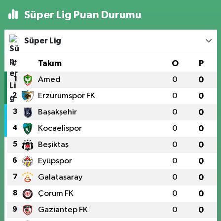
Süper Lig Puan Durumu
Süper Lig
#
Takım
O
P
1
Amed
0
0
2
Erzurumspor FK
0
0
3
Başakşehir
0
0
4
Kocaelispor
0
0
5
Beşiktaş
0
0
6
Eyüpspor
0
0
7
Galatasaray
0
0
8
Çorum FK
0
0
9
Gaziantep FK
0
0