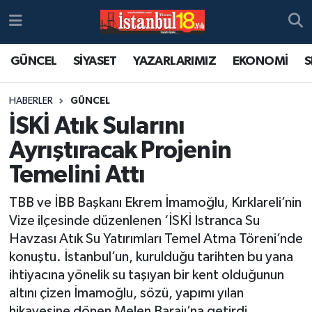
GÜNCEL
SİYASET
YAZARLARIMIZ
EKONOMİ
S
HABERLER
GÜNCEL
İSKİ Atık Sularını
Ayrıştıracak Projenin
Temelini Attı
TBB ve İBB Başkanı Ekrem İmamoğlu, Kırklareli’nin
Vize ilçesinde düzenlenen ‘İSKİ Istranca Su
Havzası Atık Su Yatırımları Temel Atma Töreni’nde
konuştu. İstanbul’un, kurulduğu tarihten bu yana
ihtiyacına yönelik su taşıyan bir kent olduğunun
altını çizen İmamoğlu, sözü, yapımı yılan
hikayesine dönen Melen Barajı’na getirdi.