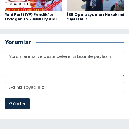
Yeni Parti (YP) Pendik'te
İBB Operasyonları Hukuki mi
Erdoğan'ın 2 Misli Oy Aldı
Siyasi mi ?
Yorumlar
Gönder