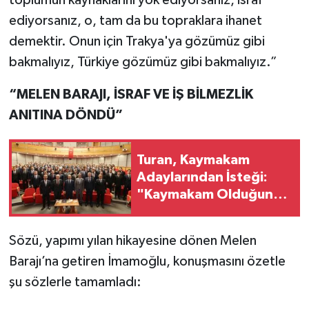
ediyorsanız, o, tam da bu topraklara ihanet
demektir. Onun için Trakya'ya gözümüz gibi
bakmalıyız, Türkiye gözümüz gibi bakmalıyız.”
“MELEN BARAJI, İSRAF VE İŞ BİLMEZLİK
ANITINA DÖNDÜ”
Turan, Kaymakam
Adaylarından İsteği:
"Kaymakam Olduğunuz
Günü Unutmayın
Sözü, yapımı yılan hikayesine dönen Melen
Barajı’na getiren İmamoğlu, konuşmasını özetle
şu sözlerle tamamladı: