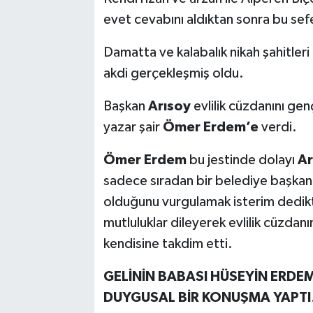
evet cevabını aldıktan sonra bu se
Damatta ve kalabalık nikah şahitleri
akdi gerçekleşmiş oldu.
Başkan
Arısoy
evlilik cüzdanını ge
yazar şair
Ömer Erdem’e
verdi.
Ömer Erdem
bu jestinde dolayı
Ar
sadece sıradan bir belediye başkanı
olduğunu vurgulamak isterim dedikt
mutluluklar dileyerek evlilik cüzd
kendisine takdim etti.
GELİNİN BABASI HÜSEYİN ERDEM
DUYGUSAL BİR KONUŞMA YAPTI