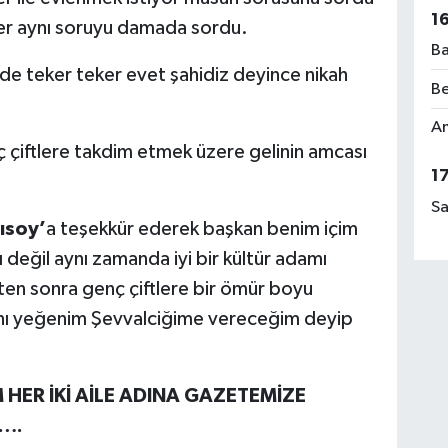
1
fer aynı soruyu damada sordu.
Ba
 de teker teker evet şahidiz deyince nikah
Be
Am
nç çiftlere takdim etmek üzere gelinin amcası
1
Sa
ısoy’
a teşekkür ederek başkan benim içim
 değil aynı zamanda iyi bir kültür adamı
en sonra genç çiftlere bir ömür boyu
anını yeğenim Şevvalciğime vereceğim deyip
 HER İKİ AİLE ADINA GAZETEMİZE
….