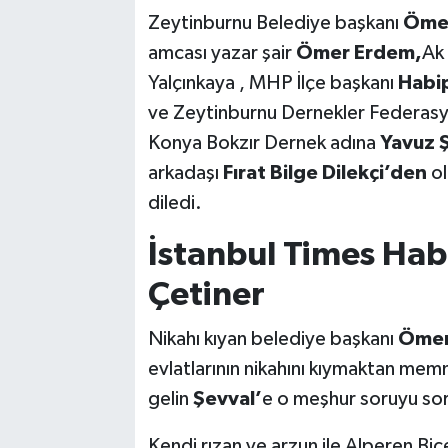
Zeytinburnu Belediye başkanı
Ömer
amcası yazar şair
Ömer Erdem,
Ak 
Yalçınkaya , MHP İlçe başkanı
Habip
ve Zeytinburnu Dernekler Federasy
Konya Bokzır Dernek adına
Yavuz 
arkadaşı
Fırat Bilge Dilekçi’den
ol
diledi.
İstanbul Times Hab
Çetiner
Nikahı kıyan belediye başkanı
Ömer
evlatlarının nikahını kıymaktan me
gelin
Şevval’
e o meşhur soruyu so
Kendi rızan ve arzun ile Alperen Bi