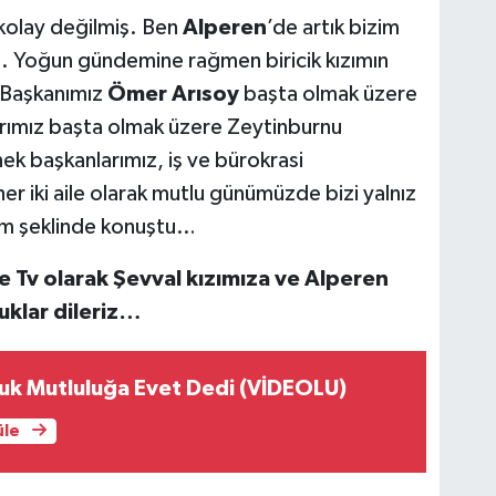
ç kolay değilmiş. Ben
Alperen
’de artık bizim
. Yoğun gündemine rağmen biricik kızımın
e Başkanımız
Ömer Arısoy
başta olmak üzere
rımız başta olmak üzere Zeytinburnu
nek başkanlarımız, iş ve bürokrasi
r iki aile olarak mutlu günümüzde bizi yalnız
im şeklinde konuştu…
e Tv olarak Şevval kızımıza ve Alperen
uklar dileriz…
çuk Mutluluğa Evet Dedi (VİDEOLU)
üle