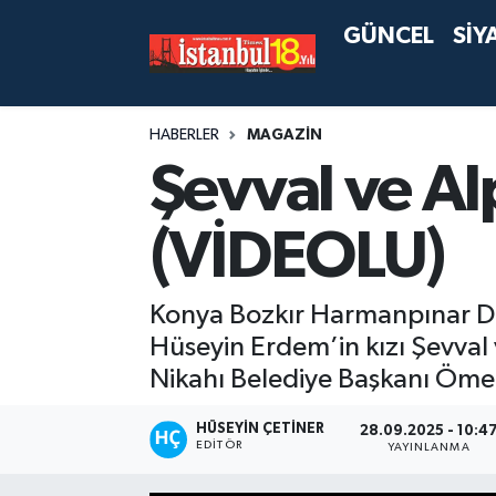
GÜNCEL
SİY
HABERLER
MAGAZİN
Şevval ve A
(VİDEOLU)
Konya Bozkır Harmanpınar De
Hüseyin Erdem’in kızı Şevval 
Nikahı Belediye Başkanı Ömer
HÜSEYIN ÇETINER
28.09.2025 - 10:4
EDITÖR
YAYINLANMA