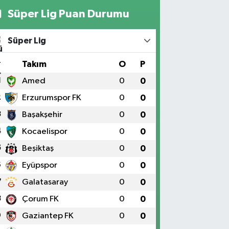
Süper Lig Puan Durumu
Süper Lig
#
Takım
O
P
1
Amed
0
0
2
Erzurumspor FK
0
0
3
Başakşehir
0
0
4
Kocaelispor
0
0
5
Beşiktaş
0
0
6
Eyüpspor
0
0
7
Galatasaray
0
0
8
Çorum FK
0
0
9
Gaziantep FK
0
0