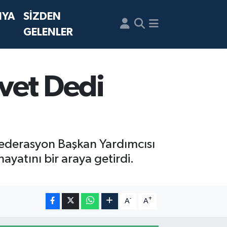
NYA
SİZDEN
GELENLER
vet Dedi
ederasyon Başkan Yardımcısı
yatını bir araya getirdi.
-
+
A
A