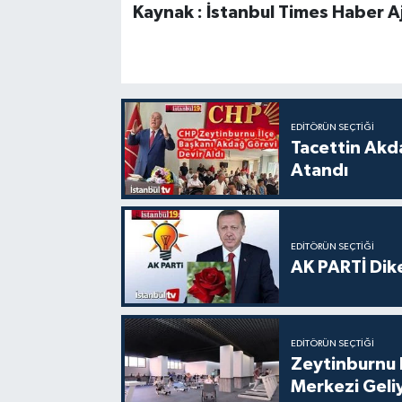
Kaynak : İstanbul Times Haber Aj
EDITÖRÜN SEÇTIĞI
Tacettin Akd
Atandı
EDITÖRÜN SEÇTIĞI
AK PARTİ Dike
EDITÖRÜN SEÇTIĞI
Zeytinburnu 
Merkezi Geli