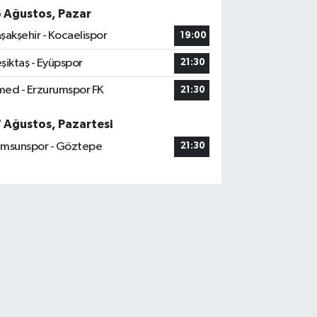
6 Ağustos, Pazar
şakşehir - Kocaelispor
19:00
şiktaş - Eyüpspor
21:30
ed - Erzurumspor FK
21:30
7 Ağustos, Pazartesi
msunspor - Göztepe
21:30