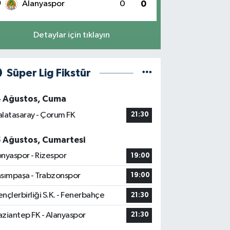
0
Alanyaspor
0
0
Detaylar için tıklayın
Süper Lig Fikstür
4 Ağustos, Cuma
latasaray - Çorum FK
21:30
5 Ağustos, Cumartesi
nyaspor - Rizespor
19:00
sımpaşa - Trabzonspor
19:00
nçlerbirliği S.K. - Fenerbahçe
21:30
ziantep FK - Alanyaspor
21:30