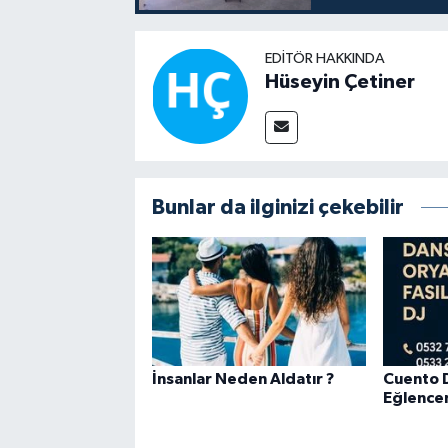
EDITÖR HAKKINDA
Hüseyin Çetiner
Bunlar da ilginizi çekebilir
İnsanlar Neden Aldatır ?
Cuento D
Eğlencen