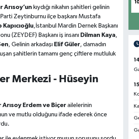
1
 Arısoy’un
kıydığı nikahın şahitleri gelinin
Parti Zeytinburnu ilçe başkanı Mustafa
 Kapıcıoğlu
,İstanbul Mardin Dernek Başkanı
onu (ZEYDEF) Başkanı iş insanı
Dilman Kaya
,
Şen
, Gelinin arkadaşı
Elif Güler
, damadın
uşan şahitlerin tamamı genç çiftlere mutluluk
1
Ga
er Merkezi - Hüseyin
1
Ko
 Arısoy
Erdem ve Biçer
ailelerinin
Ka
mnun ve mutlu olduğunu ifade ederek önce
Ge
rdu.
Ga
çer ile evlenmek istiyor musun sorusunu sordu