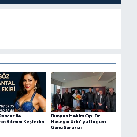
ancer ile
Duayen Hekim Op. Dr.
in Ritmini Keşfedin
Hüseyin Urlu’ ya Doğum
Günü Sürprizi