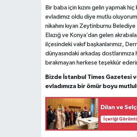
Bir baba için kızını gelin yapmak hi
evladımız oldu diye mutlu oluyorum
nikahını kıyan Zeytinburnu Belediy
Elazığ ve Konya’dan gelen akrabala
ilçesindeki vakıf başkanlarımız, Der
dünyasındaki arkadaş dostlarımıza he
bırakmayan herkese teşekkür eder
Bizde İstanbul Times Gazetesi v
evladımıza bir ömür boyu mutlul
Dilan ve Sel
İçeriği Görünt