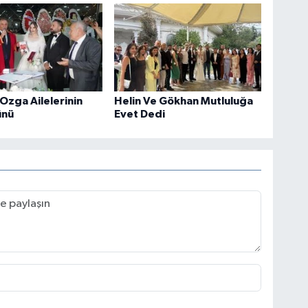
 Ozga Ailelerinin
Helin Ve Gökhan Mutluluğa
ünü
Evet Dedi