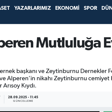
ASET
YAZARLARIMIZ
EKONOMİ
SPOR
DÜ
lperen Mutluluğa E
rnek başkanı ve Zeytinburnu Dernekler F
ve Alperen’in nikahı Zeytinburnu cemiyet ha
 Arısoy Kıydı.
7
28.09.2025 - 11:45
GÜNCELLEME