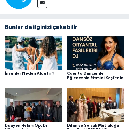
Bunlar da ilginizi çekebilir
İnsanlar Neden Aldatır ?
Cuento Dancer ile
Eğlencenin Ritmini Keşfedin
Duayen Hekim Op. Dr.
Dilan ve Selçuk Mutluluğa