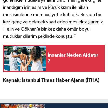
gülerinde mutlaka yanlarında olmam gerektiğine
inandığım için eşim ve küçük kızım ile nikah
merasimlerine memnuniyetle katıldık. Burada bir
kez genç ve gelecek vaad eden meslektaşlarımız
Helin ve Gökhan’a bir kez daha ömür boyu
mutluklar dilerim şeklinde konuştu.”
İnsanlar Neden Aldatır
?
Kaynak: İstanbul Times Haber Ajansı (İTHA)