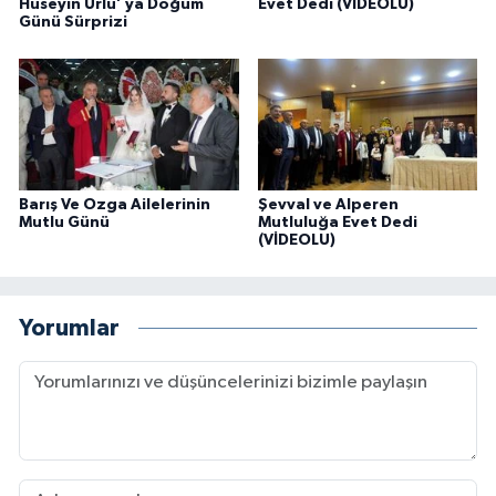
Hüseyin Urlu’ ya Doğum
Evet Dedi (VİDEOLU)
Günü Sürprizi
Barış Ve Ozga Ailelerinin
Şevval ve Alperen
Mutlu Günü
Mutluluğa Evet Dedi
(VİDEOLU)
Yorumlar