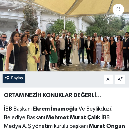
Paylaş
-
+
A
A
ORTAM NEZİH KONUKLAR DEĞERLİ…
İBB Başkanı
Ekrem İmamoğlu
Ve Beylikdüzü
Belediye Başkanı
Mehmet Murat Çalık
İBB
Medya A.Ş yönetim kurulu başkanı
Murat Ongun