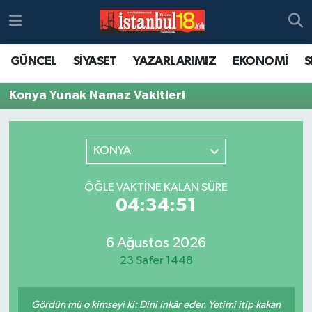
GÜNCEL
SİYASET
YAZARLARIMIZ
EKONOMİ
S
Konya Yunak Namaz Vakitleri
KONYA
ÖĞLE VAKTINE KALAN SÜRE
04:34:51
6 Ağustos 2026
23 Safer 1448
Gördün mü o kimseyi ki: Dini inkâr eder. Yetimi itip kakan