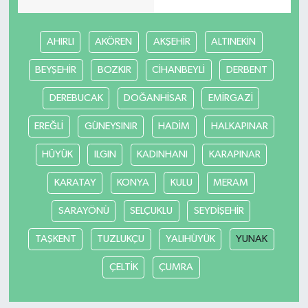
AHIRLI
AKÖREN
AKŞEHİR
ALTINEKİN
BEYŞEHİR
BOZKIR
CİHANBEYLİ
DERBENT
DEREBUCAK
DOĞANHİSAR
EMİRGAZİ
EREĞLİ
GÜNEYSINIR
HADİM
HALKAPINAR
HÜYÜK
ILGIN
KADINHANI
KARAPINAR
KARATAY
KONYA
KULU
MERAM
SARAYÖNÜ
SELÇUKLU
SEYDİŞEHİR
TAŞKENT
TUZLUKÇU
YALIHÜYÜK
YUNAK
ÇELTİK
ÇUMRA