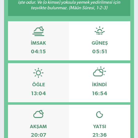
işte odur. Ve (o kimse) yoksula yemek yedirilmesi için
teşvikte bulunmaz. (Mâûn Sûresi, 1-2-3)
İMSAK
GÜNEŞ
04:15
05:51
ÖĞLE
İKINDI
13:04
16:54
AKŞAM
YATSI
20:07
21:36