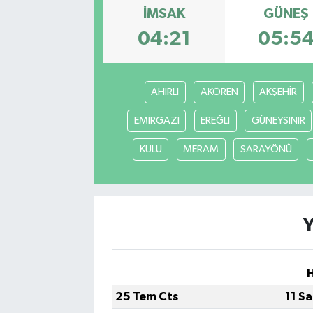
İMSAK
GÜNEŞ
04:21
05:5
AHIRLI
AKÖREN
AKŞEHİR
EMİRGAZİ
EREĞLİ
GÜNEYSINIR
KULU
MERAM
SARAYÖNÜ
25 Tem Cts
11 S