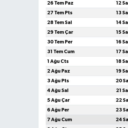
26 Tem Paz
12 S
27 Tem Pts
13 S
28 Tem Sal
14 S
29 Tem Çar
15 S
30 Tem Per
16 S
31 Tem Cum
17 S
1 Ağu Cts
18 S
2 Ağu Paz
19 S
3 Ağu Pts
20 S
4 Ağu Sal
21 S
5 Ağu Çar
22 S
6 Ağu Per
23 S
7 Ağu Cum
24 S