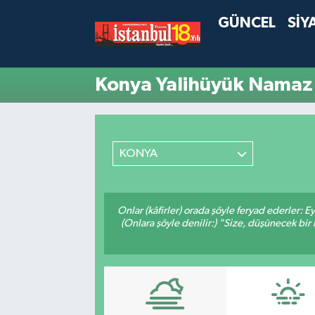
GÜNCEL
SİY
Konya Yalihüyük Namaz 
KONYA
Onlar (kâfirler) orada şöyle feryad ederler: 
(Onlara şöyle denilir:) "Size, düşünecek 