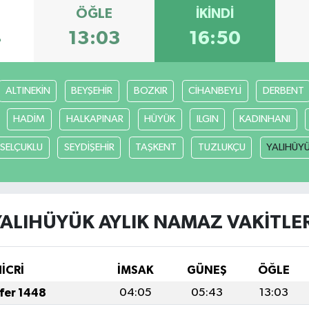
ÖĞLE
İKINDI
4
13:03
16:50
ALTINEKİN
BEYŞEHİR
BOZKIR
CİHANBEYLİ
DERBENT
HADİM
HALKAPINAR
HÜYÜK
ILGIN
KADINHANI
SELÇUKLU
SEYDİŞEHİR
TAŞKENT
TUZLUKÇU
YALIHÜY
YALIHÜYÜK AYLIK NAMAZ VAKITLER
HİCRİ
İMSAK
GÜNEŞ
ÖĞLE
afer 1448
04:05
05:43
13:03