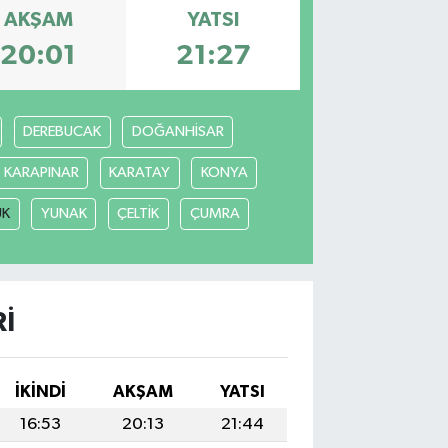
AKŞAM
YATSI
20:01
21:27
DEREBUCAK
DOĞANHİSAR
KARAPINAR
KARATAY
KONYA
ÜK
YUNAK
ÇELTİK
ÇUMRA
I
İKINDI
AKŞAM
YATSI
16:53
20:13
21:44