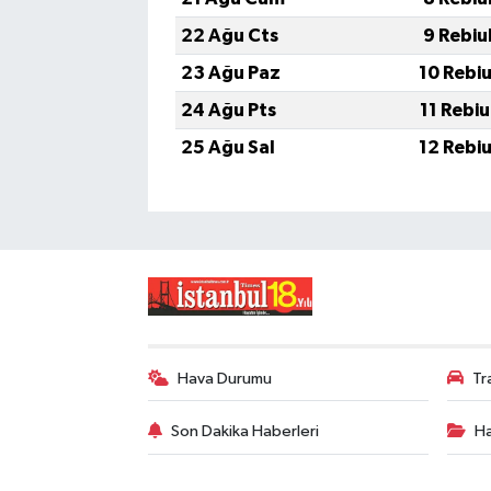
22 Ağu Cts
9 Rebiu
23 Ağu Paz
10 Rebi
24 Ağu Pts
11 Rebi
25 Ağu Sal
12 Rebi
Hava Durumu
Tr
Son Dakika Haberleri
Ha