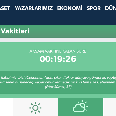
ASET
YAZARLARIMIZ
EKONOMİ
SPOR
DÜ
Vakitleri
AKŞAM VAKTINE KALAN SÜRE
00:19:26
Ey Rabbimiz, bizi (Cehennem'den) çıkar, (tekrar dünyaya gönder ki) yapt
bir kimsenin düşüneceği kadar ömür vermedik mi ki? Hem size Cehennem
(Fâtır Sûresi, 37)