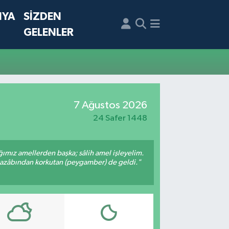
NYA
SİZDEN
GELENLER
7 Ağustos 2026
24 Safer 1448
ığımız amellerden başka; sâlih amel işleyelim.
 azâbından korkutan (peygamber) de geldi."