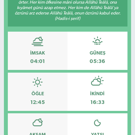
örter. Her kim öfkesine mâni olursa Allâhü Teâlâ, ona
kıyâmet günü azap etmez. Her kim de Allâhü Teâlâ'ya
özrünü arz ederse Allâhü Teâlâ, onun özrünü kabul eder.
(Hadis-i şerif)
İMSAK
GÜNEŞ
04:01
05:36
ÖĞLE
İKINDI
12:45
16:33
AKŞAM
YATSI