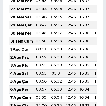
26 Tem Paz
03:43
05:24
12:46
16:37
19:58
27 Tem Pts
03:44
05:24
12:46
16:37
19:57
28 Tem Sal
03:46
05:25
12:46
16:37
19:56
29 Tem Çar
03:47
05:26
12:46
16:37
19:55
30 Tem Per
03:48
05:27
12:46
16:36
19:54
31 Tem Cum
03:50
05:28
12:45
16:36
19:53
1 Ağu Cts
03:51
05:29
12:45
16:36
19:52
2 Ağu Paz
03:52
05:30
12:45
16:36
19:51
3 Ağu Pts
03:53
05:30
12:45
16:35
19:50
4 Ağu Sal
03:55
05:31
12:45
16:35
19:49
5 Ağu Çar
03:56
05:32
12:45
16:35
19:48
6 Ağu Per
03:57
05:33
12:45
16:34
19:47
7 Ağu Cum
03:59
05:34
12:45
16:34
19:46
8 Ağu Cts
04:00
05:35
12:45
16:33
19:45