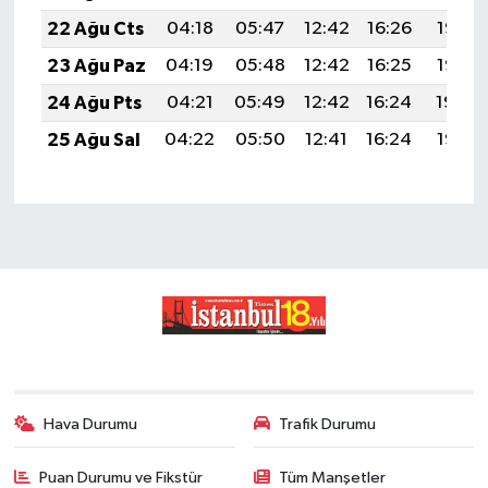
22 Ağu Cts
04:18
05:47
12:42
16:26
19:27
23 Ağu Paz
04:19
05:48
12:42
16:25
19:25
24 Ağu Pts
04:21
05:49
12:42
16:24
19:24
25 Ağu Sal
04:22
05:50
12:41
16:24
19:23
Hava Durumu
Trafik Durumu
Puan Durumu ve Fikstür
Tüm Manşetler