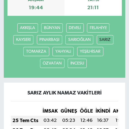
19:44
21:11
AKKIŞLA
BÜNYAN
DEVELİ
FELAHİYE
KAYSERİ
PINARBAŞI
SARIOĞLAN
SARIZ
TOMARZA
YAHYALI
YEŞİLHİSAR
ÖZVATAN
İNCESU
SARIZ AYLIK NAMAZ VAKITLERI
İMSAK
GÜNEŞ
ÖĞLE
İKINDI
AKŞA
25 Tem Cts
03:42
05:23
12:46
16:37
19:58