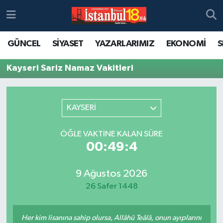
GÜNCEL
SİYASET
YAZARLARIMIZ
EKONOMİ
S
Kayseri Sariz Namaz Vakitleri
KAYSERİ
ÖĞLE VAKTINE KALAN SÜRE
00:49:4
9 Ağustos 2026
26 Safer 1448
Her kim lisanına sahip olursa, Allâhü Teâlâ, onun ayıplarını