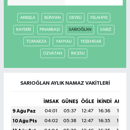
AKKIŞLA
BÜNYAN
DEVELİ
FELAHİYE
KAYSERİ
PINARBAŞI
SARIOĞLAN
SARIZ
TOMARZA
YAHYALI
YEŞİLHİSAR
ÖZVATAN
İNCESU
SARIOĞLAN AYLIK NAMAZ VAKITLERI
İMSAK
GÜNEŞ
ÖĞLE
İKINDI
AKŞA
9 Ağu Paz
04:01
05:37
12:47
16:36
19:47
10 Ağu Pts
04:02
05:38
12:47
16:35
19:46