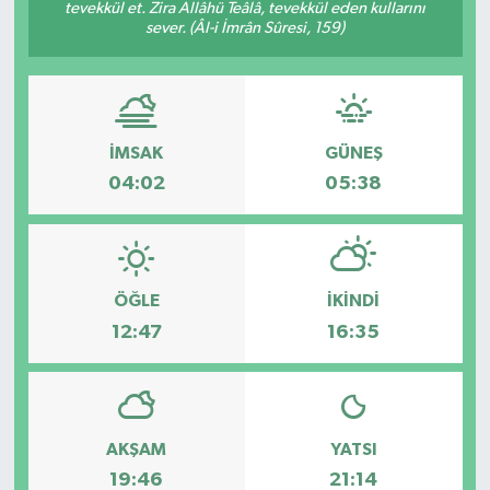
tevekkül et. Zira Allâhü Teâlâ, tevekkül eden kullarını
sever. (Âl-i İmrân Sûresi, 159)
İMSAK
GÜNEŞ
04:02
05:38
ÖĞLE
İKINDI
12:47
16:35
AKŞAM
YATSI
19:46
21:14