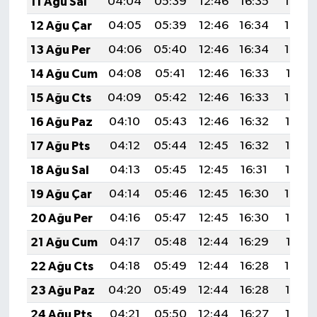
11 Ağu Sal
04:04
05:39
12:46
16:35
19:44
12 Ağu Çar
04:05
05:39
12:46
16:34
19:43
13 Ağu Per
04:06
05:40
12:46
16:34
19:42
14 Ağu Cum
04:08
05:41
12:46
16:33
19:41
15 Ağu Cts
04:09
05:42
12:46
16:33
19:39
16 Ağu Paz
04:10
05:43
12:46
16:32
19:38
17 Ağu Pts
04:12
05:44
12:45
16:32
19:37
18 Ağu Sal
04:13
05:45
12:45
16:31
19:35
19 Ağu Çar
04:14
05:46
12:45
16:30
19:34
20 Ağu Per
04:16
05:47
12:45
16:30
19:33
21 Ağu Cum
04:17
05:48
12:44
16:29
19:31
22 Ağu Cts
04:18
05:49
12:44
16:28
19:30
23 Ağu Paz
04:20
05:49
12:44
16:28
19:28
24 Ağu Pts
04:21
05:50
12:44
16:27
19:27