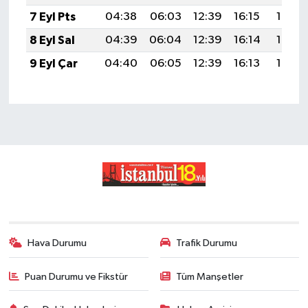
7 Eyl Pts
04:38
06:03
12:39
16:15
19:06
8 Eyl Sal
04:39
06:04
12:39
16:14
19:04
9 Eyl Çar
04:40
06:05
12:39
16:13
19:03
Hava Durumu
Trafik Durumu
Puan Durumu ve Fikstür
Tüm Manşetler