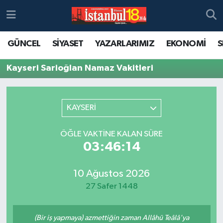
GÜNCEL
SİYASET
YAZARLARIMIZ
EKONOMİ
S
Kayseri Sarioğlan Namaz Vakitleri
KAYSERİ
ÖĞLE VAKTINE KALAN SÜRE
03:46:14
10 Ağustos 2026
27 Safer 1448
(Bir iş yapmaya) azmettiğin zaman Allâhü Teâlâ'ya