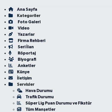
Ana Sayfa
Kategoriler
Foto Galeri
Video
Yazarlar
Firma Rehberi
Seri İlan
Röportaj
Biyografi
Anketler
Künye
İletişim
Servisler
Hava Durumu
Trafik Durumu
Süper Lig Puan Durumu ve Fikstür
Tüm Manşetler