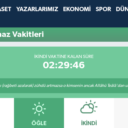
ASET
YAZARLARIMIZ
EKONOMİ
SPOR
DÜ
az Vakitleri
İKINDI VAKTINE KALAN SÜRE
02:29:46
ı (rağbeti azalarak) zühdü artmazsa o kimsenin ancak Allâhü Teâlâ'dan uzak
ÖĞLE
İKINDI