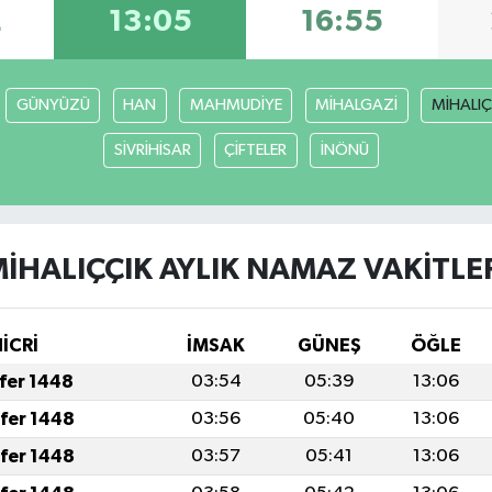
2
13:05
16:55
GÜNYÜZÜ
HAN
MAHMUDİYE
MİHALGAZİ
MİHALIÇ
SİVRİHİSAR
ÇİFTELER
İNÖNÜ
İHALIÇÇIK AYLIK NAMAZ VAKITLE
HİCRİ
İMSAK
GÜNEŞ
ÖĞLE
afer 1448
03:54
05:39
13:06
afer 1448
03:56
05:40
13:06
afer 1448
03:57
05:41
13:06