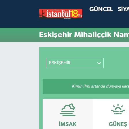
GÜNCEL
SİY
Eskişehir Mihaliççik Nam
ESKİŞEHİR
Kimin ilmi artar da dünyaya karş
İMSAK
GÜNEŞ