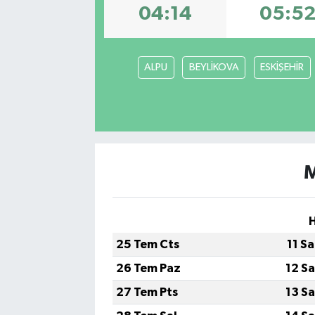
04:14
05:5
ALPU
BEYLİKOVA
ESKİŞEHİR
M
25 Tem Cts
11 S
26 Tem Paz
12 S
27 Tem Pts
13 S