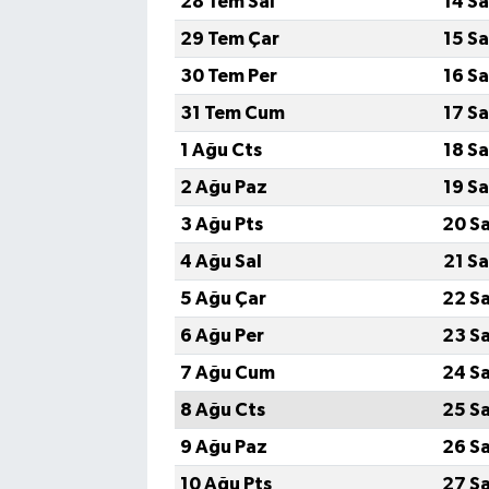
28 Tem Sal
14 S
29 Tem Çar
15 S
30 Tem Per
16 S
31 Tem Cum
17 S
1 Ağu Cts
18 S
2 Ağu Paz
19 S
3 Ağu Pts
20 S
4 Ağu Sal
21 S
5 Ağu Çar
22 S
6 Ağu Per
23 S
7 Ağu Cum
24 S
8 Ağu Cts
25 S
9 Ağu Paz
26 S
10 Ağu Pts
27 S