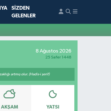
NYA
SİZDEN
GELENLER
8 Ağustos 2026
25 Safer 1448
lığı artmış olur. (Hadis-i şerif)
AKŞAM
YATSI