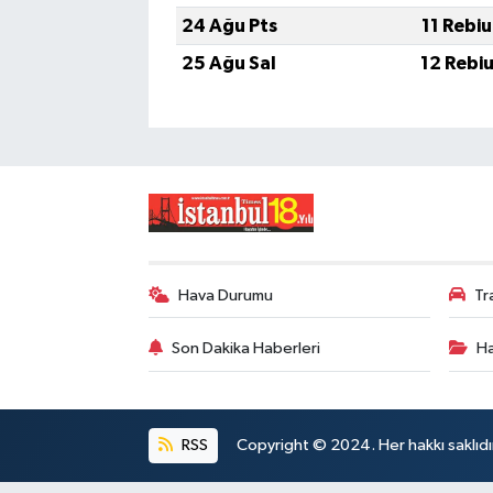
24 Ağu Pts
11 Rebi
25 Ağu Sal
12 Rebi
Hava Durumu
Tr
Son Dakika Haberleri
Ha
RSS
Copyright © 2024. Her hakkı saklıdı