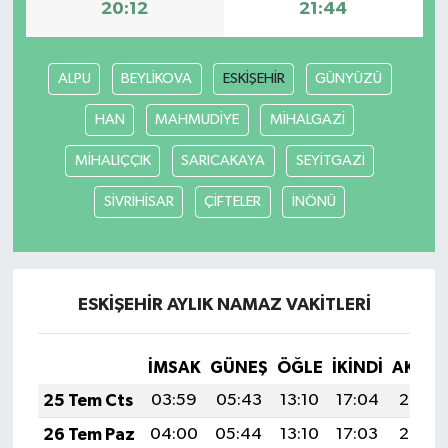
20:12
21:44
ALPU
BEYLİKOVA
ESKİŞEHİR
GÜNYÜZÜ
HAN
MAHMUDİYE
MİHALGAZİ
MİHALIÇÇIK
SARICAKAYA
SEYİTGAZİ
SİVRİHİSAR
ÇİFTELER
İNÖNÜ
ESKİŞEHİR AYLIK NAMAZ VAKITLERI
İMSAK
GÜNEŞ
ÖĞLE
İKINDI
AKŞA
25 Tem Cts
03:59
05:43
13:10
17:04
20:26
26 Tem Paz
04:00
05:44
13:10
17:03
20:25