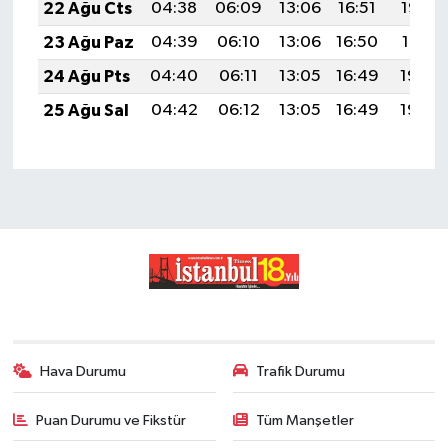
22 Ağu Cts
04:38
06:09
13:06
16:51
19:53
23 Ağu Paz
04:39
06:10
13:06
16:50
19:51
24 Ağu Pts
04:40
06:11
13:05
16:49
19:50
25 Ağu Sal
04:42
06:12
13:05
16:49
19:48
Hava Durumu
Trafik Durumu
Puan Durumu ve Fikstür
Tüm Manşetler