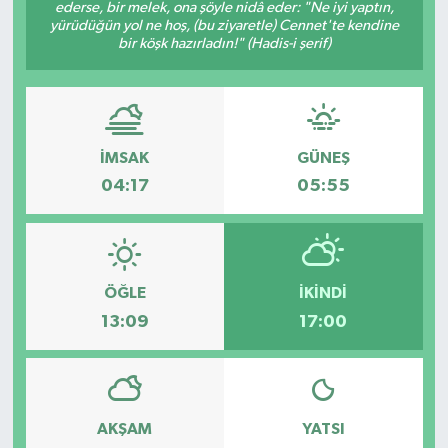
ederse, bir melek, ona şöyle nidâ eder: "Ne iyi yaptın,
yürüdüğün yol ne hoş, (bu ziyaretle) Cennet'te kendine
bir köşk hazırladın!" (Hadis-i şerif)
İMSAK
GÜNEŞ
04:17
05:55
ÖĞLE
İKINDI
13:09
17:00
AKŞAM
YATSI