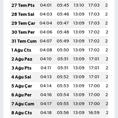
27 Tem Pts
04:01
05:45
13:10
17:03
20:24
28 Tem Sal
04:03
05:46
13:09
17:03
20:23
29 Tem Çar
04:04
05:47
13:09
17:03
20:22
30 Tem Per
04:06
05:48
13:09
17:02
20:21
31 Tem Cum
04:07
05:49
13:09
17:02
20:20
1 Ağu Cts
04:08
05:50
13:09
17:02
20:19
2 Ağu Paz
04:10
05:51
13:09
17:01
20:18
3 Ağu Pts
04:11
05:51
13:09
17:01
20:17
4 Ağu Sal
04:13
05:52
13:09
17:01
20:16
5 Ağu Çar
04:14
05:53
13:09
17:00
20:15
6 Ağu Per
04:16
05:54
13:09
17:00
20:14
7 Ağu Cum
04:17
05:55
13:09
17:00
20:12
8 Ağu Cts
04:18
05:56
13:09
16:59
20:11