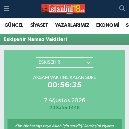
GÜNCEL
SİYASET
YAZARLARIMIZ
EKONOMİ
S
Eskişehir Namaz Vakitleri
ESKİŞEHİR
AKŞAM VAKTINE KALAN SÜRE
00:56:35
7 Ağustos 2026
24 Safer 1448
Kim bir hastayı veya Allah için sevdiği kardeşini ziyaret