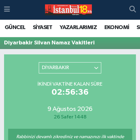
GÜNCEL
SİYASET
YAZARLARIMIZ
EKONOMİ
S
Diyarbakir Silvan Namaz Vakitleri
DİYARBAKIR
İKINDI VAKTINE KALAN SÜRE
02:56:36
9 Ağustos 2026
26 Safer 1448
Rabbinizi devamlı zikrediniz ve namazınızı ilk vaktinde