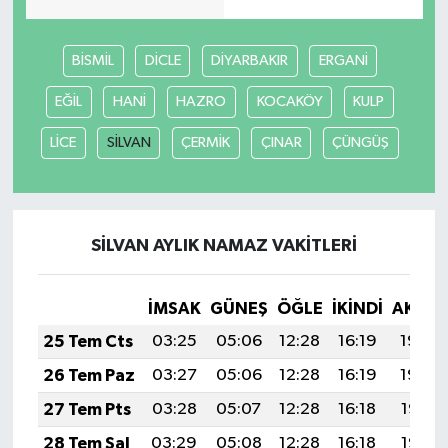
BİSMİL
DİCLE
DİYARBAKIR
ERGANİ
EĞİL
HANİ
HAZRO
KOCAKÖY
KULP
LİCE
SİLVAN
ÇERMİK
ÇINAR
ÇÜNGÜŞ
SİLVAN AYLIK NAMAZ VAKITLERI
İMSAK
GÜNEŞ
ÖĞLE
İKINDI
AKŞA
25 Tem Cts
03:25
05:06
12:28
16:19
19:40
26 Tem Paz
03:27
05:06
12:28
16:19
19:39
27 Tem Pts
03:28
05:07
12:28
16:18
19:38
28 Tem Sal
03:29
05:08
12:28
16:18
19:37