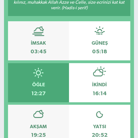
kılınız, muhakkak Allah Azze ve Celle, size ecrinizi kat kat
verir. (Hadis-i şerif)
İMSAK
GÜNEŞ
03:45
05:18
ÖĞLE
İKINDI
12:27
16:14
AKŞAM
YATSI
19:25
20:52