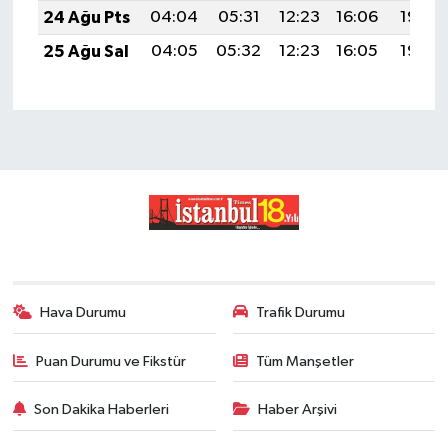
24 Ağu Pts
04:04
05:31
12:23
16:06
19:06
25 Ağu Sal
04:05
05:32
12:23
16:05
19:04
Hava Durumu
Trafik Durumu
Puan Durumu ve Fikstür
Tüm Manşetler
Son Dakika Haberleri
Haber Arşivi