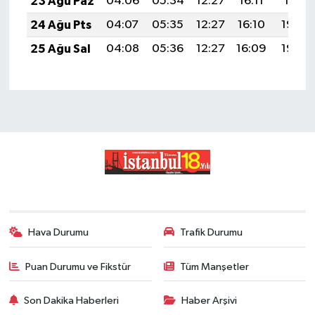
23 Ağu Paz
04:06
05:34
12:27
16:11
19:11
24 Ağu Pts
04:07
05:35
12:27
16:10
19:09
25 Ağu Sal
04:08
05:36
12:27
16:09
19:08
Hava Durumu
Trafik Durumu
Puan Durumu ve Fikstür
Tüm Manşetler
Son Dakika Haberleri
Haber Arşivi