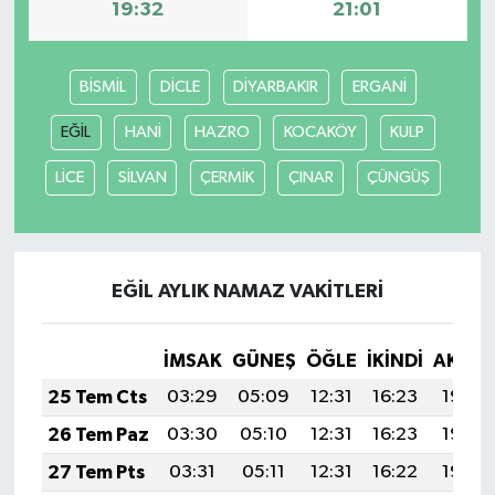
19:32
21:01
BİSMİL
DİCLE
DİYARBAKIR
ERGANİ
EĞİL
HANİ
HAZRO
KOCAKÖY
KULP
LİCE
SİLVAN
ÇERMİK
ÇINAR
ÇÜNGÜŞ
EĞİL AYLIK NAMAZ VAKITLERI
İMSAK
GÜNEŞ
ÖĞLE
İKINDI
AKŞA
25 Tem Cts
03:29
05:09
12:31
16:23
19:44
26 Tem Paz
03:30
05:10
12:31
16:23
19:43
27 Tem Pts
03:31
05:11
12:31
16:22
19:42