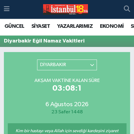
GÜNCEL
SİYASET
YAZARLARIMIZ
EKONOMİ
S
Diyarbakir Eğil Namaz Vakitleri
DİYARBAKIR
AKŞAM VAKTINE KALAN SÜRE
03:08:1
6 Ağustos 2026
23 Safer 1448
Kim bir hastayı veya Allah için sevdiği kardeşini ziyaret