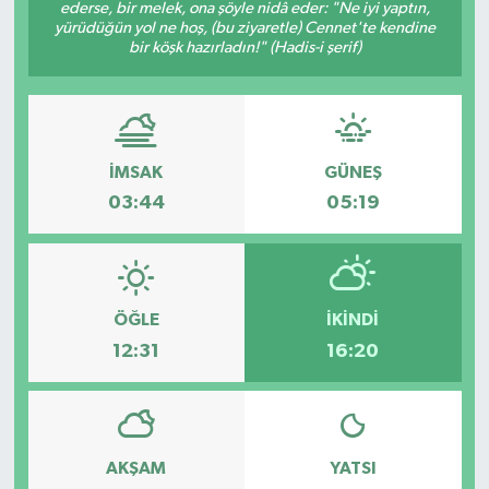
ederse, bir melek, ona şöyle nidâ eder: "Ne iyi yaptın,
yürüdüğün yol ne hoş, (bu ziyaretle) Cennet'te kendine
bir köşk hazırladın!" (Hadis-i şerif)
İMSAK
GÜNEŞ
03:44
05:19
ÖĞLE
İKINDI
12:31
16:20
AKŞAM
YATSI