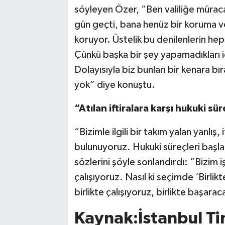
söyleyen Özer, “Ben valiliğe mürac
gün geçti, bana henüz bir koruma ve
koruyor. Üstelik bu denilenlerin hepsi
Çünkü başka bir şey yapamadıkları iç
Dolayısıyla biz bunları bir kenara b
yok” diye konuştu.
“Atılan iftiralara karşı hukuki sü
“Bizimle ilgili bir takım yalan yanlış
bulunuyoruz. Hukuki süreçleri başl
sözlerini şöyle sonlandırdı: “Bizim
çalışıyoruz. Nasıl ki seçimde ‘Birli
birlikte çalışıyoruz, birlikte başaraca
Kaynak:İstanbul Ti