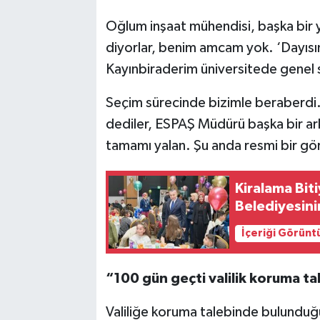
Oğlum inşaat mühendisi, başka bir ye
diyorlar, benim amcam yok. ‘Dayısının
Kayınbiraderim üniversitede genel 
Seçim sürecinde bizimle beraberdi
dediler, ESPAŞ Müdürü başka bir ark
tamamı yalan. Şu anda resmi bir gö
Kiralama Bit
Belediyesinin
İçeriği Görünt
“100 gün geçti valilik koruma t
Valiliğe koruma talebinde bulunduğ