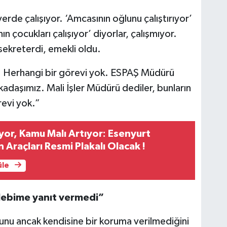
rde çalışıyor. ‘Amcasının oğlunu çalıştırıyor’
 çocukları çalışıyor’ diyorlar, çalışmıyor.
sekreterdi, emekli oldu.
. Herhangi bir görevi yok. ESPAŞ Müdürü
adaşımız. Mali İşler Müdürü dediler, bunların
revi yok.”
iyor, Kamu Malı Artıyor: Esenyurt
 Araçları Resmi Plakalı Olacak !
üle
alebime yanıt vermedi”
unu ancak kendisine bir koruma verilmediğini