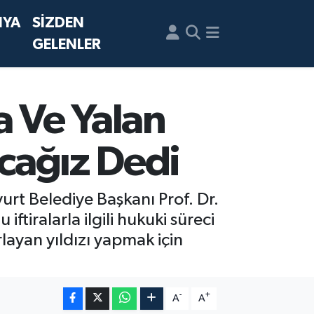
NYA
SİZDEN
GELENLER
a Ve Yalan
acağız Dedi
rt Belediye Başkanı Prof. Dr.
tiralarla ilgili hukuki süreci
layan yıldızı yapmak için
-
+
A
A