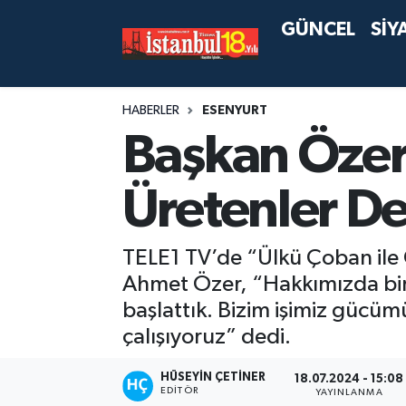
GÜNCEL
SİY
HABERLER
ESENYURT
Başkan Özer 
Üretenler De
TELE1 TV’de “Ülkü Çoban ile 
Ahmet Özer, “Hakkımızda bir if
başlattık. Bizim işimiz gücüm
çalışıyoruz” dedi.
HÜSEYIN ÇETINER
18.07.2024 - 15:08
EDITÖR
YAYINLANMA