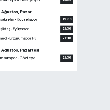
ziantep FK - Alanyaspor
6 Ağustos, Pazar
şakşehir - Kocaelispor
19:00
şiktaş - Eyüpspor
21:30
ed - Erzurumspor FK
21:30
7 Ağustos, Pazartesi
msunspor - Göztepe
21:30