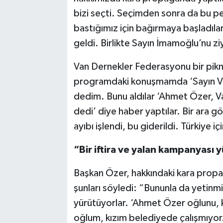
bizi seçti. Seçimden sonra da bu p
bastığımız için bağırmaya başladıla
geldi. Birlikte Sayın İmamoğlu’nu ziy
Van Dernekler Federasyonu bir pikni
programdaki konuşmamda ‘Sayın Van
dedim. Bunu aldılar ‘Ahmet Özer, V
dedi’ diye haber yaptılar. Bir ara g
ayıbı işlendi, bu giderildi. Türkiye iç
“Bir iftira ve yalan kampanyası 
Başkan Özer, hakkındaki kara propag
şunları söyledi: “Bununla da yetinmiy
yürütüyorlar. ‘Ahmet Özer oğlunu, kı
oğlum, kızım belediyede çalışmıyor.