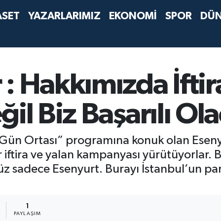
ASET
YAZARLARIMIZ
EKONOMİ
SPOR
DÜ
: Hakkımızda İftir
ğil Biz Başarılı Ol
Gün Ortası” programına konuk olan Esenyu
tira ve yalan kampanyası yürütüyorlar. Bu if
üz sadece Esenyurt. Burayı İstanbul’un par
1
PAYLAŞIM