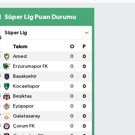
Süper Lig Puan Durumu
Süper Lig
#
Takım
O
P
1
Amed
0
0
2
Erzurumspor FK
0
0
3
Başakşehir
0
0
4
Kocaelispor
0
0
5
Beşiktaş
0
0
6
Eyüpspor
0
0
7
Galatasaray
0
0
8
Çorum FK
0
0