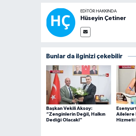
EDITÖR HAKKINDA
Hüseyin Çetiner
Bunlar da ilginizi çekebilir
Başkan Vekili Aksoy:
Esenyur
“Zenginlerin Değil, Halkın
Ailelere
Dediği Olacak!"
Hizmeti