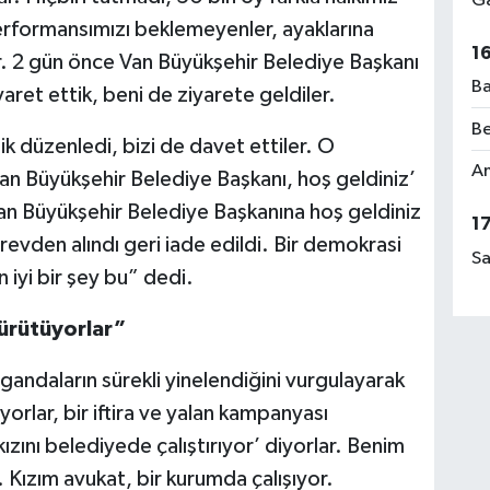
Ga
erformansımızı beklemeyenler, ayaklarına
1
r. 2 gün önce Van Büyükşehir Belediye Başkanı
Ba
aret ettik, beni de ziyarete geldiler.
Be
k düzenledi, bizi de davet ettiler. O
Am
 Büyükşehir Belediye Başkanı, hoş geldiniz’
an Büyükşehir Belediye Başkanına hoş geldiniz
1
örevden alındı geri iade edildi. Bir demokrasi
Sa
in iyi bir şey bu” dedi.
yürütüyorlar”
andaların sürekli yinelendiğini vurgulayarak
orlar, bir iftira ve yalan kampanyası
zını belediyede çalıştırıyor’ diyorlar. Benim
 Kızım avukat, bir kurumda çalışıyor.