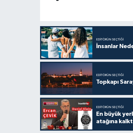
EDITÖRÜN SEÇTIĞI
İnsanlar Nede
EDITÖRÜN SEÇTIĞI
Topkapı Sara
EDITÖRÜN SEÇTIĞI
En büyük yerli
atağına kalk