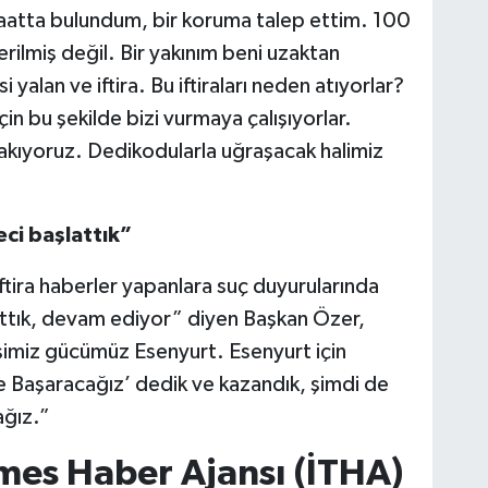
aatta bulundum, bir koruma talep ettim. 100
rilmiş değil. Bir yakınım beni uzaktan
 yalan ve iftira. Bu iftiraları neden atıyorlar?
in bu şekilde bizi vurmaya çalışıyorlar.
ırakıyoruz. Dedikodularla uğraşacak halimiz
reci başlattık”
, iftira haberler yapanlara suç duyurularında
attık, devam ediyor” diyen Başkan Özer,
 işimiz gücümüz Esenyurt. Esenyurt için
kte Başaracağız’ dedik ve kazandık, şimdi de
ğız.”​
mes Haber Ajansı (İTHA)