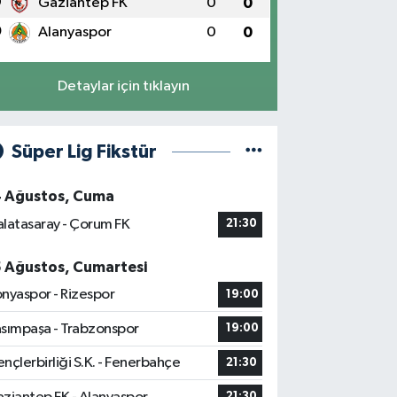
9
Gaziantep FK
0
0
0
Alanyaspor
0
0
Detaylar için tıklayın
Süper Lig Fikstür
4 Ağustos, Cuma
latasaray - Çorum FK
21:30
5 Ağustos, Cumartesi
nyaspor - Rizespor
19:00
sımpaşa - Trabzonspor
19:00
nçlerbirliği S.K. - Fenerbahçe
21:30
21:30