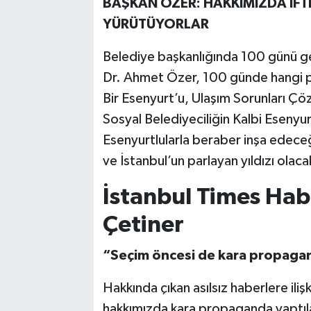
BAŞKAN ÖZER: HAKKIMIZDA İFT
YÜRÜTÜYORLAR
Belediye başkanlığında 100 günü ge
Dr. Ahmet Özer, 100 günde hangi proj
Bir Esenyurt’u, Ulaşım Sorunları Çö
Sosyal Belediyeciliğin Kalbi Esenyur
Esenyurtlularla beraber inşa edeceğ
ve İstanbul’un parlayan yıldızı olac
İstanbul Times Hab
Çetiner
“Seçim öncesi de kara propagand
Hakkında çıkan asılsız haberlere il
hakkımızda kara propaganda yaptılar