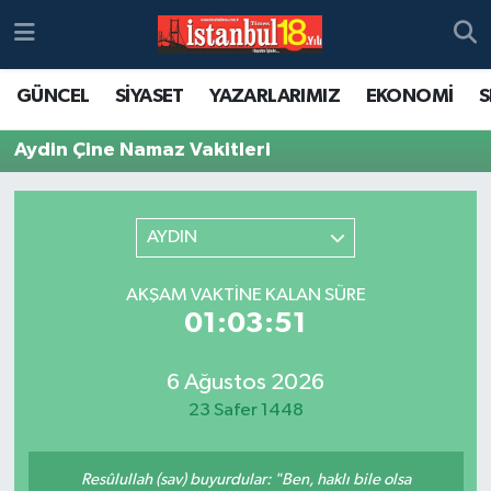
GÜNCEL
SİYASET
YAZARLARIMIZ
EKONOMİ
S
Aydin Çine Namaz Vakitleri
AYDIN
AKŞAM VAKTINE KALAN SÜRE
01:03:51
6 Ağustos 2026
23 Safer 1448
Resûlullah (sav) buyurdular: "Ben, haklı bile olsa