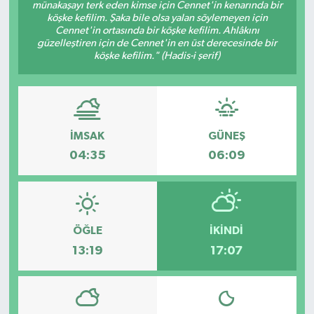
münakaşayı terk eden kimse için Cennet'in kenarında bir
köşke kefilim. Şaka bile olsa yalan söylemeyen için
Cennet'in ortasında bir köşke kefilim. Ahlâkını
güzelleştiren için de Cennet'in en üst derecesinde bir
köşke kefilim." (Hadis-i şerif)
İMSAK
GÜNEŞ
04:35
06:09
ÖĞLE
İKINDI
13:19
17:07