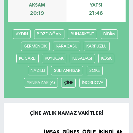
AKŞAM
YATSI
20:19
21:46
AYDIN
BOZDOĞAN
BUHARKENT
DİDİM
GERMENCİK
KARACASU
KARPUZLU
KOÇARLI
KUYUCAK
KUŞADASI
KÖŞK
NAZİLLİ
SULTANHİSAR
SÖKE
YENİPAZAR (A)
ÇİNE
İNCİRLİOVA
ÇİNE AYLIK NAMAZ VAKITLERI
İMSAK
GÜNEŞ
ÖĞLE
İKINDI
AKŞA