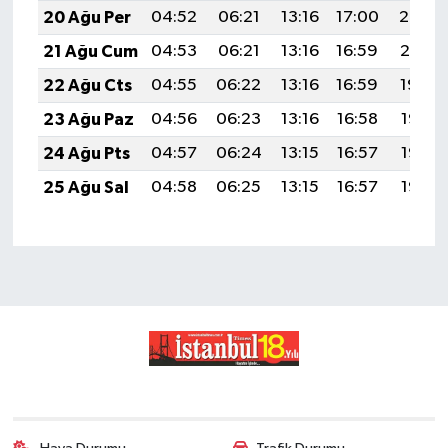
20 Ağu Per
04:52
06:21
13:16
17:00
20:02
21 Ağu Cum
04:53
06:21
13:16
16:59
20:01
22 Ağu Cts
04:55
06:22
13:16
16:59
19:59
23 Ağu Paz
04:56
06:23
13:16
16:58
19:58
24 Ağu Pts
04:57
06:24
13:15
16:57
19:57
25 Ağu Sal
04:58
06:25
13:15
16:57
19:55